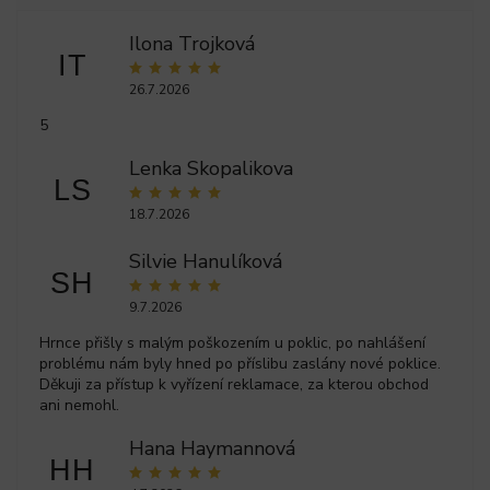
Ilona Trojková
IT
26.7.2026
5
Lenka Skopalikova
LS
18.7.2026
Silvie Hanulíková
SH
9.7.2026
Hrnce přišly s malým poškozením u poklic, po nahlášení
problému nám byly hned po příslibu zaslány nové poklice.
Děkuji za přístup k vyřízení reklamace, za kterou obchod
ani nemohl.
Hana Haymannová
HH