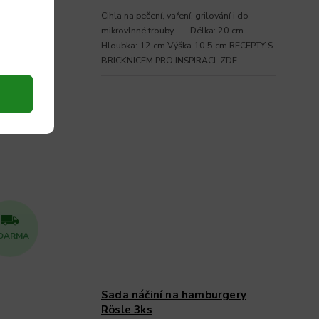
 i do
Cihla na pečení, vaření, grilování i do
 Hloubka:
mikrovlnné trouby. Délka: 20 cm
S
Hloubka: 12 cm Výška 10,5 cm RECEPTY S
DE
BRICKNICEM PRO INSPIRACI ZDE...
DARMA
Sada náčiní na hamburgery
Rösle 3ks