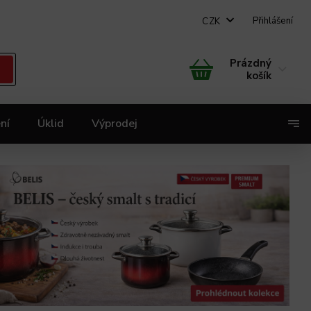
Přihlášení
CZK
Prázdný
košík
ní
Úklid
Výprodej
X