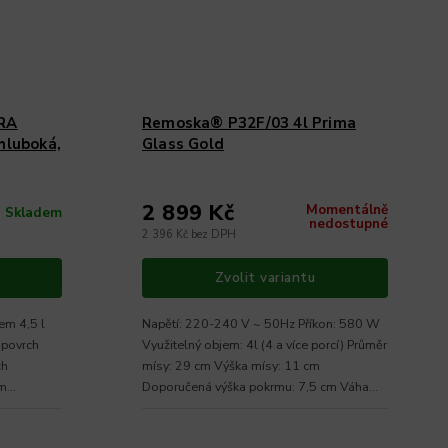
TRA
Remoska® P32F/03 4l Prima
hluboká,
Glass Gold
2 899 Kč
Momentálně
Skladem
nedostupné
2 396 Kč bez DPH
Zvolit variantu
em 4,5 l
Napětí: 220-240 V ~ 50Hz Příkon: 580 W
 povrch
Využitelný objem: 4l (4 a více porcí) Průměr
ch
mísy: 29 cm Výška mísy: 11 cm
ím
Doporučená výška pokrmu: 7,5 cm Váha
(brutto/netto): 4,5...