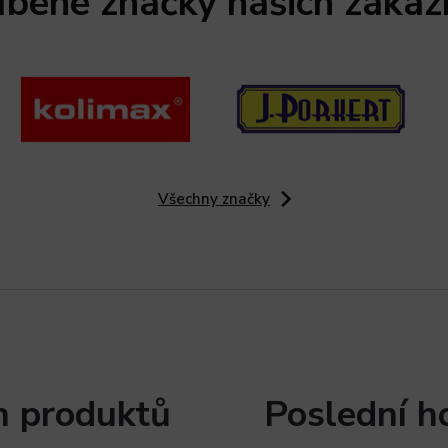
íbené značky našich zákaz
Všechny značky
h produktů
Poslední h