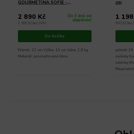
GOURMETINA SOFIE -
cm
Trávníkově zelená 22 cm x 10 cm
2 890 Kč
1 198
Do 3 dnů od
objednání
2 388 Kč bez DPH
990 Kč bez
Do košíku
Průměr: 22 cm Výška: 10 cm Váha: 2,8 kg
průměr 28 
Materiál: posmaltovaná litina
nádoby tla
nádoby tří
Magmatech 
indukce A