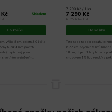
7 290 Kč / 1 ks
 Kč
7 290 Kč
Skladem
 DPH
6 025 Kč bez DPH
Do košíku
Do košíku
cm, výška 8 cm, objem 3,0 l tělo
Tato sada nádobí obsahuje: hrnec s poklicí
čený hliník 4 mm povrch
Ø 22 cm, objem 5,5 litrů hrnec s
vrstvý nepřilnavý povrch
18 cm, objem 3 litry hrnec s pok
s vnitřním vyztužením
cm, objem 1,5 litru rendlík s pokli
NO