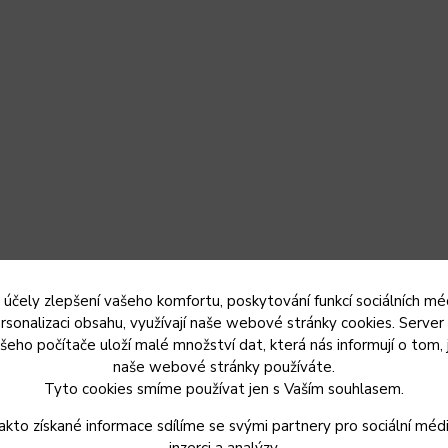
Microplane na tvrdé
Bricknic cihla na vaření 
A0044537
20 cm
 účely zlepšení vašeho komfortu, poskytování funkcí sociálních méd
rsonalizaci obsahu, využívají naše webové stránky cookies. Server
šeho počítače uloží malé množství dat, která nás informují o tom, 
č
1 429 Kč
Do
Skladem
naše webové stránky používáte.
 DPH
1 181 Kč bez DPH
Tyto cookies smíme používat jen s Vaším souhlasem.
Do košíku
Do košíku
akto získané informace sdílíme se svými partnery pro sociální médi