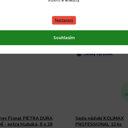
inzerci a analýzy.
ciálně sloužící na tvrdé koření
Cihla na pečení, vaření, grilování
říklad muškátový oříšek či
mikrovlnné trouby Délka: 20 cm
nerezovým víkem.
12 cm Výška 10,5 cm RECEPTY 
Nastavení
BRICKNICEM PRO INSPIRACI Z
Souhlasím
Český výrobek
Z
nev Flonal PIETRA DURA
Sada nádobí KOLIMAX
 - extra hluboká, 8 x 28
PROFESSIONAL 12 ks