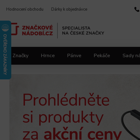
Hodnocení obchodu
Dárky k objednávce
Značky
Hrnce
Pánve
Pekáče
Sady n
Video kuchařka
Slevy 2.jakost
Materiály