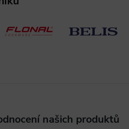
níků
odnocení našich produktů