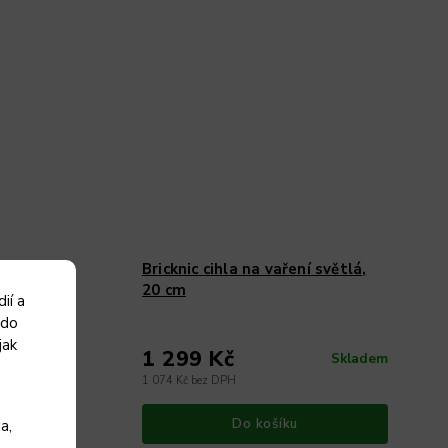
tmavá,
Bricknic cihla na vaření světlá,
20 cm
ií a
 do
jak
1 299 Kč
 3 dnů od
Skladem
objednání
1 074 Kč bez DPH
Do košíku
a,