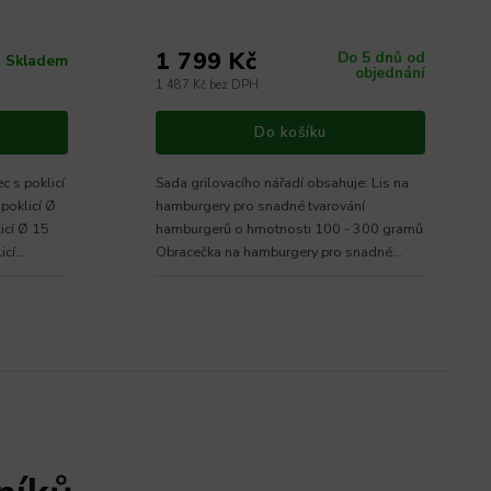
1 799 Kč
Do 5 dnů od
Skladem
objednání
1 487 Kč bez DPH
Do košíku
Sada grilovacího nářadí obsahuje: Lis na
 poklicí Ø
hamburgery pro snadné tvarování
licí Ø 15
hamburgerů o hmotnosti 100 - 300 gramů
cí...
Obracečka na hamburgery pro snadné
otáčení masa Grilovací...