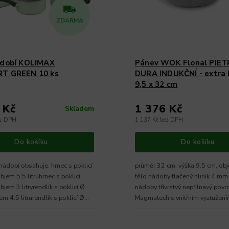
ZDARMA
ádobí KOLIMAX
Pánev WOK Flonal PIE
T GREEN 10 ks
DURA INDUKČNÍ - extra 
9,5 x 32 cm
 Kč
1 376 Kč
Skladem
ez DPH
1 137 Kč bez DPH
Do košíku
Do košíku
nádobí obsahuje: hrnec s poklicí
průměr 32 cm, výška 9,5 cm, obj
jem 5,5 litruhrnec s poklicí
tělo nádoby tlačený hliník 4 mm
jem 3 litryrendlík s poklicí Ø
nádoby třívrstvý nepřilnavý povr
m 4,5 litrurendlík s poklicí Ø...
Magmatech s vnitřním vyztužen
indukce ANO