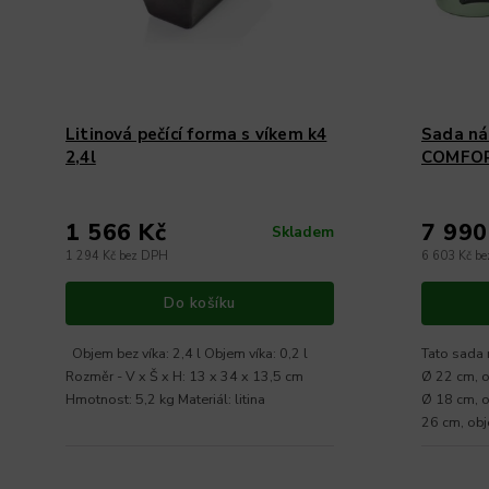
Litinová pečící forma s víkem k4
Sada n
2,4l
COMFOR
1 566 Kč
7 990
Skladem
1 294 Kč bez DPH
6 603 Kč b
Do košíku
Objem bez víka: 2,4 l Objem víka: 0,2 l
Tato sada 
Rozměr - V x Š x H: 13 x 34 x 13,5 cm
Ø 22 cm, ob
Hmotnost: 5,2 kg Materiál: litina
Ø 18 cm, ob
26 cm, obje