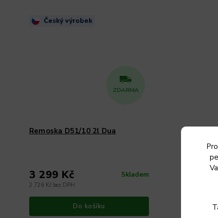
Český výrobek
ZDARMA
Remoska D51/10 2l Dua
Mlýnek 
koření 
Pro
pe
Va
3 299 Kč
699 K
Skladem
2 726 Kč bez DPH
578 Kč bez
Do košíku
T