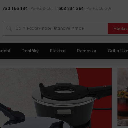
730 166 134
(Po-Pá, 8-16)
603 234 364
(Po-Pá, 16-20)
Hledat
ádobí
Doplňky
Elektro
Remoska
Gril a Uze
Dárky
Black Friday 2025
Akční nabídka KOLIMA