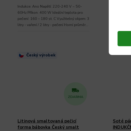
Indukce: Ano Napětí: 220-240 V ~ 50-
Mlýnek spe
60Hz Příkon: 400 W Ideální teplota pro
jako je nap
pečení: 160 – 180 st. C Využitelný objem: 3
skořice s 
litry - vaření / 2 litry - pečení Horní průměr
mísy:...
Český výrobek
ZDARMA
Litinová smaltovaná pečicí
Soté pá
forma bábovka Český smalt
INDUKČNÍ