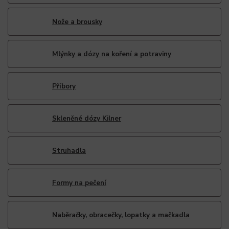
Nože a brousky
Mlýnky a dózy na koření a potraviny
Příbory
Skleněné dózy Kilner
Struhadla
Formy na pečení
Naběračky, obracečky, lopatky a mačkadla