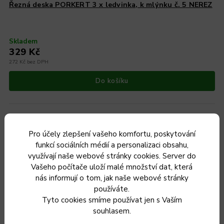
Řezná deska PORKERT 3 x ledvinka, k mlýnku č. 5 NEREZ
Skladem
329 Kč
272 Kč bez DPH
Do košíku
Pro účely zlepšení vašeho komfortu, poskytování
Český výrobek
funkcí sociálních médií a personalizaci obsahu,
využívají naše webové stránky cookies. Server do
Vašeho počítače uloží malé množství dat, která
nás informují o tom, jak naše webové stránky
používáte.
Tyto cookies smíme používat jen s Vaším
souhlasem.