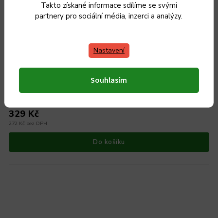
Takto získané informace sdílíme se svými
partnery pro sociální média, inzerci a analýzy.
Nastavení
Řezná deska PORKERT 3 x ledvinka, k mlýnku č. 8 NEREZ
Souhlasím
Skladem
329 Kč
272 Kč bez DPH
Do košíku