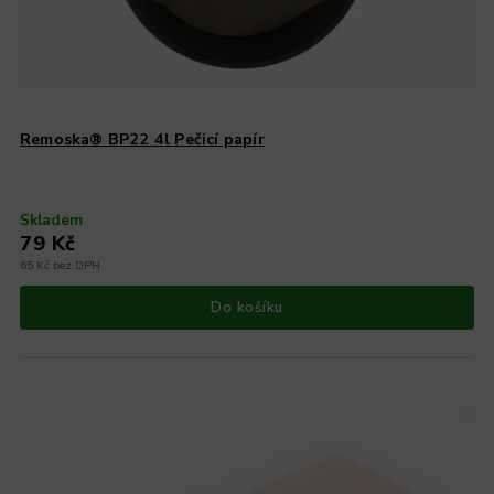
Remoska® BP22 4l Pečicí papír
Skladem
79 Kč
65 Kč bez DPH
Do košíku