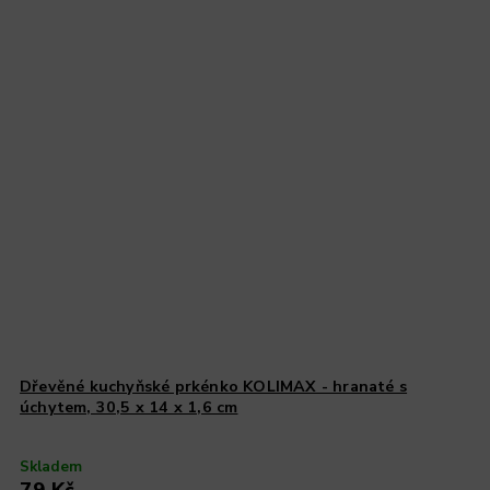
Dřevěné kuchyňské prkénko KOLIMAX - hranaté s
úchytem, 30,5 x 14 x 1,6 cm
Skladem
79 Kč