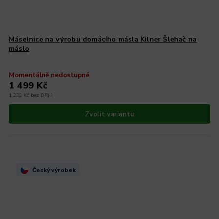
Máselnice na výrobu domácího másla Kilner
Šlehač na
máslo
Momentálně nedostupné
1 499 Kč
1 239 Kč bez DPH
Zvolit variantu
Český výrobek