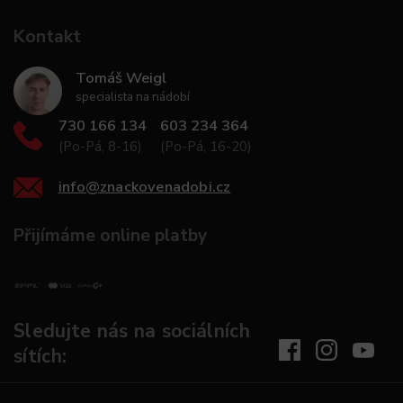
Kontakt
Tomáš Weigl
specialista na nádobí
730 166 134
603 234 364
(Po-Pá, 8-16)
(Po-Pá, 16-20)
info
@
znackovenadobi.cz
Přijímáme online platby
Sledujte nás na sociálních
sítích: