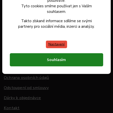
Dárkové poukazy
používáte.
Tyto cookies smíme používat jen s Vaším
Záruka spokojenosti
souhlasem.
Doprava a platba
Takto získané informace sdílíme se svými
partnery pro sociální média, inzerci a analýzy.
Hodnocení obchodu
Nastavení
Informace pro Vás
O nás
Souhlasím
Obchodní podmínky
Ochrana osobních údajů
Odstoupení od smlouvy
Dárky k objednávce
Kontakt