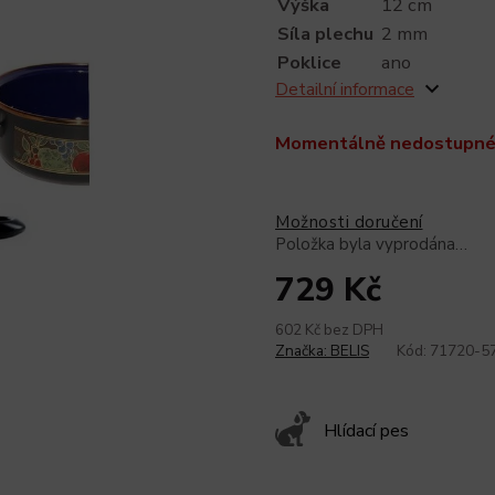
Výška
12 cm
Síla plechu
2 mm
Poklice
ano
Detailní informace
Momentálně nedostupn
Možnosti doručení
Položka byla vyprodána…
729 Kč
602 Kč bez DPH
Značka:
BELIS
Kód:
71720-
Hlídací pes