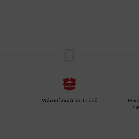
Vrácení zboží
do 30 dnů
Máme
ná