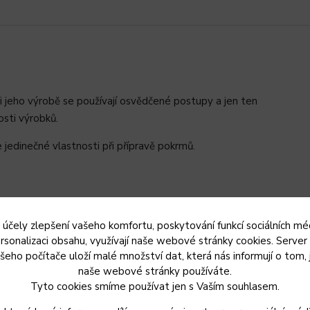
ři jeho výrobě se používají osvědčené postupy a jen ten
osti výrobků.
 jedinečné vlastnosti při přípravě pokrmů.
24 cm
5 l
 účely zlepšení vašeho komfortu, poskytování funkcí sociálních méd
rsonalizaci obsahu, využívají naše webové stránky cookies. Server
15 cm
šeho počítače uloží malé množství dat, která nás informují o tom, 
2 mm
naše webové stránky používáte.
ano
Tyto cookies smíme používat jen s Vaším souhlasem.
poručujeme mýt v myčce. Může dojít k zešednutí vnějšího