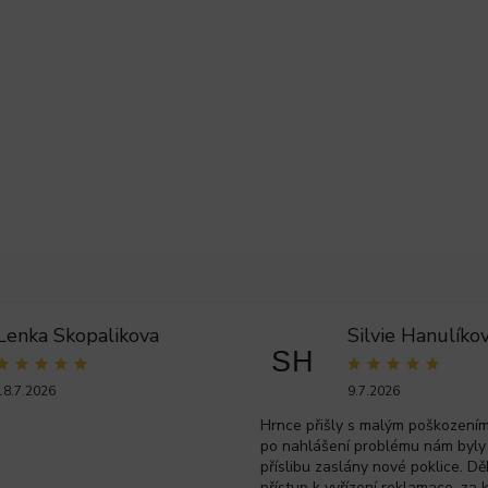
Lenka Skopalikova
Silvie Hanulíko
SH
18.7.2026
9.7.2026
Hrnce přišly s malým poškozením 
po nahlášení problému nám byly
příslibu zaslány nové poklice. Dě
přístup k vyřízení reklamace, za 