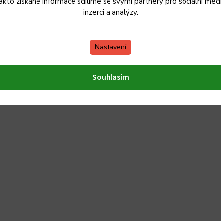
akto získané informace sdílíme se svými partnery pro sociální médi
inzerci a analýzy.
Nastavení
Souhlasím