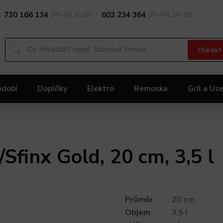
730 166 134
(Po-Pá, 8-16)
603 234 364
(Po-Pá, 16-20)
Hledat
ádobí
Doplňky
Elektro
Remoska
Gril a Uze
Dárky
Black Friday 2025
Akční nabídka KOLIMA
Sfinx Gold, 20 cm, 3,5 l
Průměr
20 cm
Objem
3,5 l