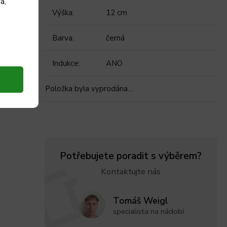
a,
Výška
:
12 cm
Barva
:
černá
Indukce
:
ANO
Položka byla vyprodána…
Potřebujete poradit s výběrem?
Kontaktujte nás
Tomáš Weigl
specialista na nádobí