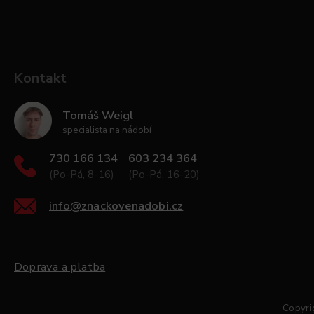
Kontakt
Tomáš Weigl
specialista na nádobí
730 166 134
603 234 364
(Po-Pá, 8-16)
(Po-Pá, 16-20)
info
@
znackovenadobi.cz
Doprava a platba
Copyri