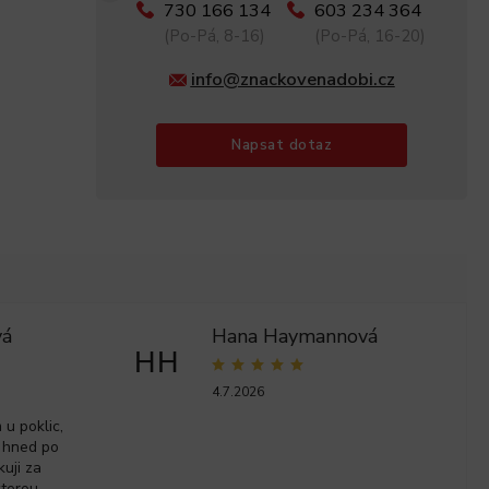
730 166 134
603 234 364
(Po-Pá, 8-16)
(Po-Pá, 16-20)
info@znackovenadobi.cz
Napsat dotaz
vá
Hana Haymannová
HH
4.7.2026
u poklic,
 hned po
kuji za
kterou