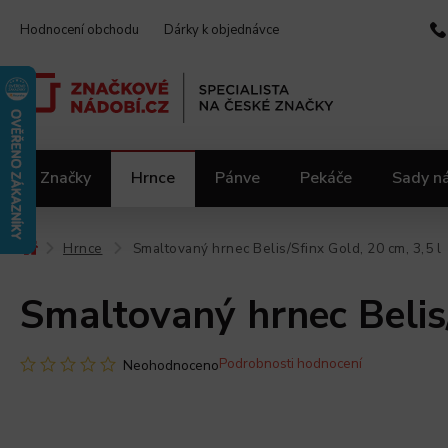
Hodnocení obchodu
Dárky k objednávce
Značky
Hrnce
Pánve
Pekáče
Sady n
Video kuchařka
Slevy 2.jakost
Materiály
Hrnce
Smaltovaný hrnec Belis/Sfinx Gold, 20 cm, 3,5 l
/
/
Smaltovaný hrnec Belis/
Podrobnosti hodnocení
Neohodnoceno