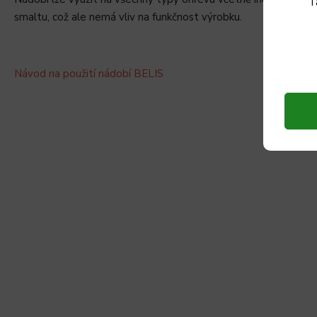
T
smaltu, což ale nemá vliv na funkčnost výrobku.
Návod na použití nádobí BELIS