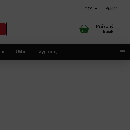
Přihlášení
CZK
Prázdný
košík
ní
Úklid
Výprodej
X