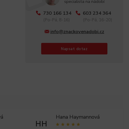
specialista na nádobí
730 166 134
603 234 364
(Po-Pá, 8-16)
(Po-Pá, 16-20)
info@znackovenadobi.cz
Napsat dotaz
vá
Hana Haymannová
HH