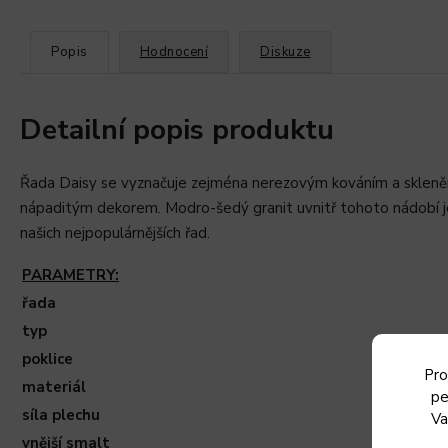
Popis
Hodnocení
Diskuze
Detailní popis produktu
Řada Daisy se vyznačuje zejména nerezovým kováním a skleněn
nápaditým dekorem. Modro-šedý granit uvnitř tohoto nádobí je
našich nejpopulárnějších řad.
PARAMETRY:
řada
typ
poklice
Pro
materiál
pe
síla plechu
Va
vnější smalt