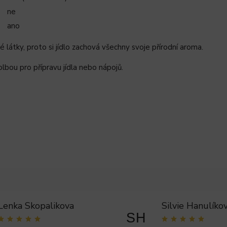
ne
ano
 látky, proto si jídlo zachová všechny svoje přírodní aroma.
lbou pro přípravu jídla nebo nápojů.
Lenka Skopalikova
Silvie Hanulíko
SH