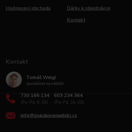
Hodnocení obchodu
Dárky k objednávce
Kontakt
Kontakt
Tomáš Weigl
specialista na nádobí
730 166 134
603 234 364
(Po-Pá, 8-16)
(Po-Pá, 16-20)
info
@
znackovenadobi.cz