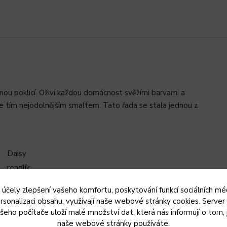
ou poklicí. Oživí každou domácnost svěžími barvami a
 tím nejodolnějším smaltem. Tato řada se stala jednou z
Daisy
rendlík
skleněná
 účely zlepšení vašeho komfortu, poskytování funkcí sociálních méd
smaltovaný ocelový plech
rsonalizaci obsahu, využívají naše webové stránky cookies. Server
1,0 mm
šeho počítače uloží malé množství dat, která nás informují o tom, 
naše webové stránky používáte.
zelený