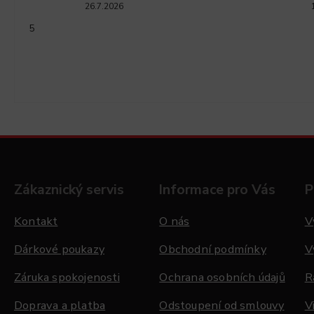
26.7.2026
5
Zákaznický servis
Informace pro Vás
P
Kontakt
O nás
V
Dárkové poukazy
Obchodní podmínky
V
Záruka spokojenosti
Ochrana osobních údajů
R
Doprava a platba
Odstoupení od smlouvy
V