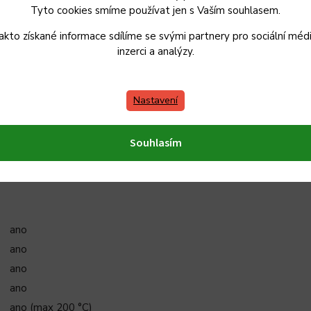
Tyto cookies smíme používat jen s Vaším souhlasem.
šedo-modrý
akto získané informace sdílíme se svými partnery pro sociální médi
inzerci a analýzy.
16 cm
18,5 cm
Nastavení
23 cm
14 cm
Souhlasím
8 cm
1,4 l
ano
ano
ano
ano
ano (max 200 °C)