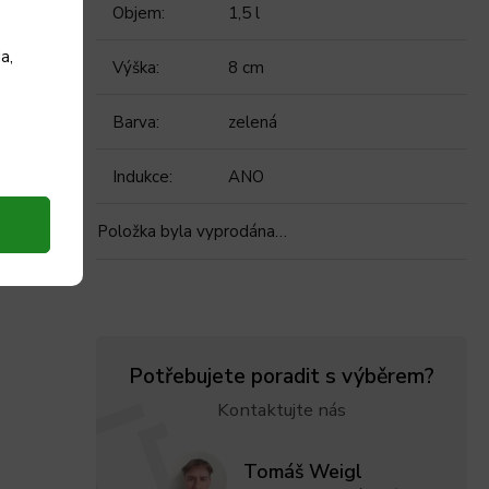
Objem
:
1,5 l
a,
Výška
:
8 cm
Barva
:
zelená
Indukce
:
ANO
Položka byla vyprodána…
Potřebujete poradit s výběrem?
Kontaktujte nás
Tomáš Weigl