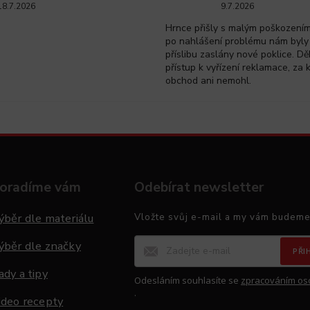
18.7.2026
9.7.2026
Hrnce přišly s malým poškozením 
po nahlášení problému nám byly
příslibu zaslány nové poklice. Dě
přístup k vyřízení reklamace, za 
obchod ani nemohl.
oradíme vám
Odebírat newsletter
ýběr dle materiálu
Vložte svůj e-mail a my vám budeme
ýběr dle značky
PŘI
ady a tipy
Odesláním souhlasíte se
zpracováním os
.
ideo recepty