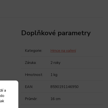
Doplňkové parametry
Kategorie
:
Hrnce na vaření
Záruka
:
2 roky
Hmotnost
:
1 kg
EAN
:
8590191146950
ií a
 do
Průměr
:
16 cm
jak