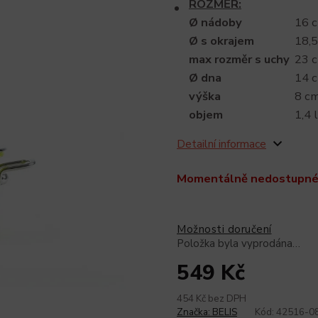
ROZMĚR:
Ø nádoby
16 
Ø s okrajem
18,
max rozměr s uchy
23 
Ø dna
14 
výška
8 c
objem
1,4 l
Detailní informace
Momentálně nedostupn
Možnosti doručení
Položka byla vyprodána…
549 Kč
454 Kč bez DPH
Značka:
BELIS
Kód:
42516-0