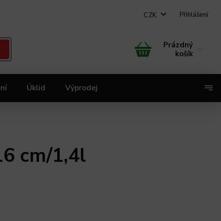
Přihlášení
CZK
Prázdný
košík
ní
Úklid
Výprodej
X
16 cm/1,4l