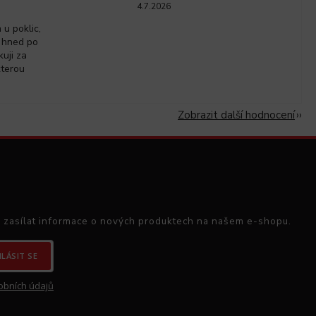
4.7.2026
u poklic,
 hned po
kuji za
kterou
Zobrazit další hodnocení
 zasílat informace o nových produktech na našem e-shopu.
HLÁSIT SE
obních údajů