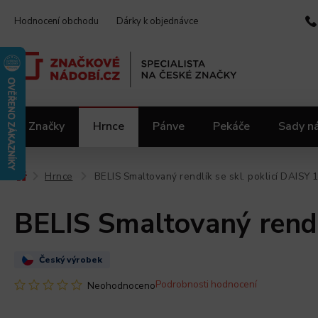
Hodnocení obchodu
Dárky k objednávce
Značky
Hrnce
Pánve
Pekáče
Sady n
Video kuchařka
Slevy 2.jakost
Materiály
Hrnce
BELIS Smaltovaný rendlík se skl. poklicí DAISY 
/
/
BELIS Smaltovaný rendlí
Český výrobek
Podrobnosti hodnocení
Neohodnoceno