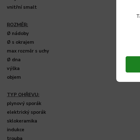
vnitřní smalt
T
ROZMĚR:
Ø nádoby
Ø s okrajem
max rozměr s uchy
Ø dna
výška
objem
TYP OHŘEVU:
plynový sporák
elektrický sporák
sklokeramika
indukce
trouba