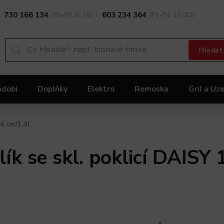
730 166 134
(Po-Pá, 8-16)
603 234 364
(Po-Pá, 16-20)
Hledat
ádobí
Doplňky
Elektro
Remoska
Gril a Uze
Dárky
Black Friday 2025
Akční nabídka KOLIMA
16 cm/1,4l
k se skl. poklicí DAISY 