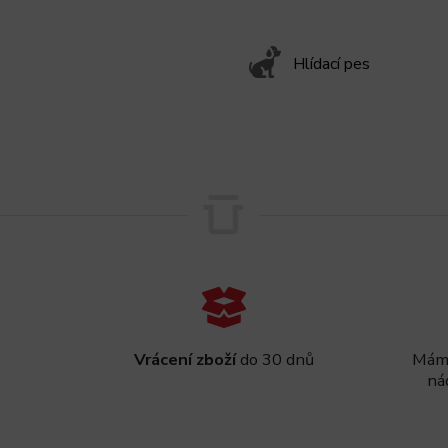
Hlídací pes
Vrácení zboží
do 30 dnů
Máme
ná