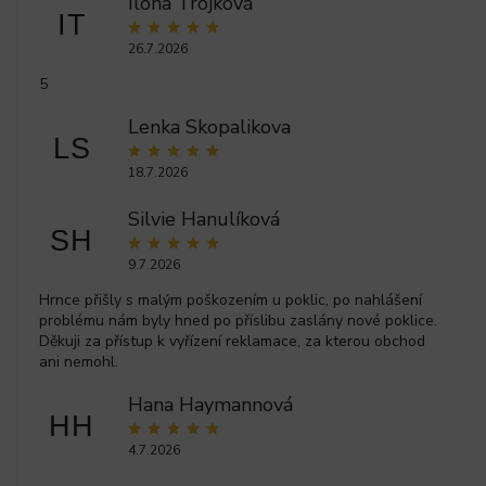
Ilona Trojková
IT
26.7.2026
5
Lenka Skopalikova
LS
18.7.2026
Silvie Hanulíková
SH
9.7.2026
Hrnce přišly s malým poškozením u poklic, po nahlášení
problému nám byly hned po příslibu zaslány nové poklice.
Děkuji za přístup k vyřízení reklamace, za kterou obchod
ani nemohl.
Hana Haymannová
HH
4.7.2026