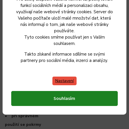
včetně plynové i
funkcí sociálních médií a personalizaci obsahu,
využívají naše webové stránky cookies. Server do
elektrické trouby
Vašeho počítače uloží malé množství dat, která
• zaručuje 100 %
nás informují o tom, jak naše webové stránky
zdravotně nezávadné
používáte.
Tyto cookies smíme používat jen s Vaším
vaření
souhlasem.
• zajišťuje
Takto získané informace sdílíme se svými
rovnoměrný rozvod
partnery pro sociální média, inzerci a analýzy.
tepla pro dokonalou
přípravu pokrmů
Nastavení
• optimální rozvod
tepla představuje
Souhlasím
energeticky
úspornější vaření
• při správném
použití se pokrmy