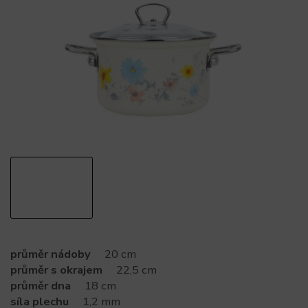
průměr nádoby
20 cm
průměr s okrajem
22,5 cm
průměr dna
18 cm
síla plechu
1,2 mm