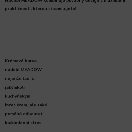
Nádobí MEADOW kombinuje půvabný design s maximální
praktičností, kterou si zamilujete!
Krémová barva
nádobí MEADOW
nejenže ladí s
jakýmkoli
kuchyňským
interiérem, ale také
pomáhá odbourat
každodenní stres.