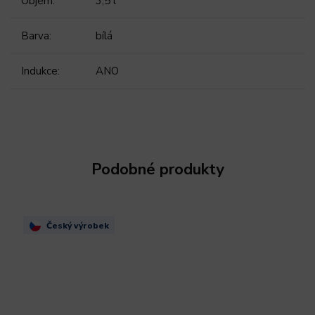
Objem
:
3,5 l
Barva
:
bílá
Indukce
:
ANO
Podobné produkty
Český výrobek