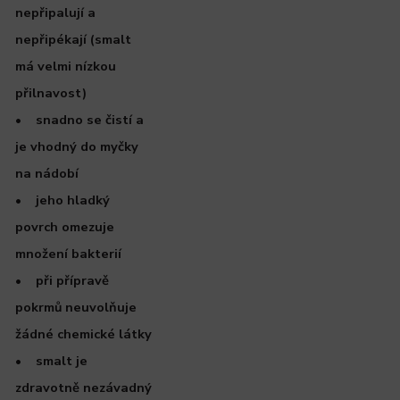
nepřipalují a
nepřipékají (smalt
má velmi nízkou
přilnavost)
• snadno se čistí a
je vhodný do myčky
na nádobí
• jeho hladký
povrch omezuje
množení bakterií
• při přípravě
pokrmů neuvolňuje
žádné chemické látky
• smalt je
zdravotně nezávadný