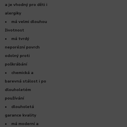
a je vhodný pro děti i
alergiky
• má velmi dlouhou
životnost
• má tvrdý
neporézní povrch
odolný proti
poškrábání
• chemická a
barevná stálost i po
dlouholetém
používání
• dlouholetá
garance kvality
• má moderní a