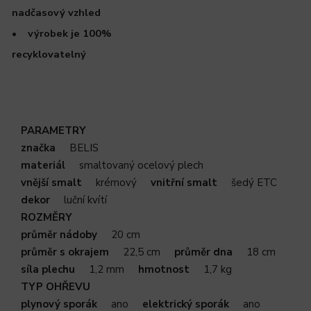
nadčasový vzhled
• výrobek je 100%
recyklovatelný
PARAMETRY
značka
BELIS
materiál
smaltovaný ocelový plech
vnější smalt
krémový
vnitřní smalt
šedý ETC
dekor
luční kvítí
ROZMĚRY
průměr nádoby
20 cm
průměr s okrajem
22,5 cm
průměr dna
18 cm
síla plechu
1,2 mm
hmotnost
1,7 kg
TYP OHŘEVU
plynový sporák
ano
elektrický sporák
ano