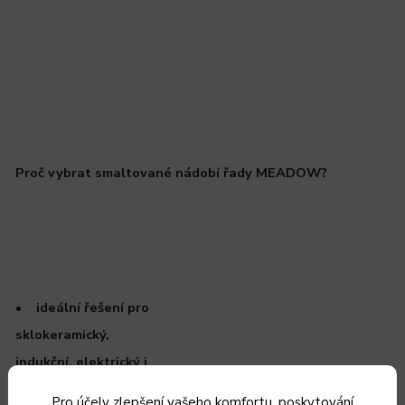
Proč vybrat smaltované nádobí řady MEADOW?
• ideální řešení pro
sklokeramický,
indukční, elektrický i
litinový sporák,
Pro účely zlepšení vašeho komfortu, poskytování