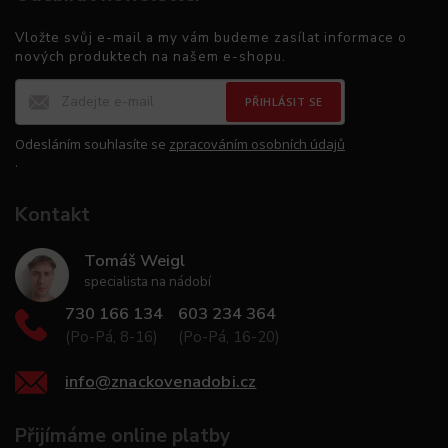
Vložte svůj e-mail a my vám budeme zasílat informace o
nových produktech na našem e-shopu.
PŘIHLÁSIT SE
Odesláním souhlasíte se
zpracováním osobních údajů
.
Kontakt
Tomáš Weigl
specialista na nádobí
730 166 134
603 234 364
(Po-Pá, 8-16)
(Po-Pá, 16-20)
info
@
znackovenadobi.cz
Přijímáme online platby