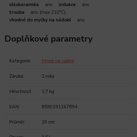
sklokeramika
ano
indukce
ano
trouba
ano (max 210°C)
vhodné do myčky na nádobí
ano
Doplňkové parametry
Kategorie
:
Hrnce na vaření
Záruka
:
2 roky
Hmotnost
:
1.7 kg
EAN
:
8590191167894
Průměr
:
20 cm