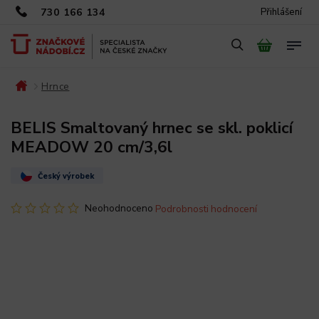
730 166 134
Přihlášení
Hrnce
/
/
BELIS Smaltovaný hrnec se skl. poklicí
MEADOW 20 cm/3,6l
Český výrobek
Neohodnoceno
Podrobnosti hodnocení