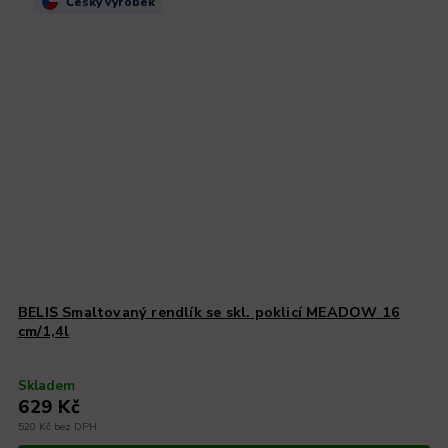
Český výrobek
BELIS Smaltovaný rendlík se skl. poklicí MEADOW 16
cm/1,4l
Skladem
629 Kč
520 Kč bez DPH