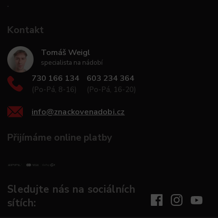
.
Kontakt
Tomáš Weigl
specialista na nádobí
730 166 134
603 234 364
(Po-Pá, 8-16)
(Po-Pá, 16-20)
info
@
znackovenadobi.cz
Přijímáme online platby
Sledujte nás na sociálních
sítích: