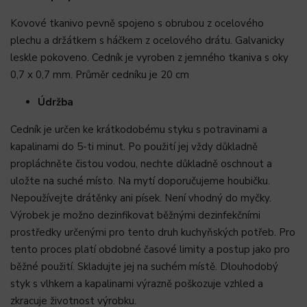
Kovové tkanivo pevně spojeno s obrubou z ocelového
plechu a držátkem s háčkem z ocelového drátu. Galvanicky
leskle pokoveno. Cedník je vyroben z jemného tkaniva s oky
0,7 x 0,7 mm. Průměr cedníku je 20 cm
Údržba
Cedník je určen ke krátkodobému styku s potravinami a
kapalinami do 5-ti minut. Po použití jej vždy důkladně
propláchněte čistou vodou, nechte důkladně oschnout a
uložte na suché místo. Na mytí doporučujeme houbičku.
Nepoužívejte drátěnky ani písek. Není vhodný do myčky.
Výrobek je možno dezinfikovat běžnými dezinfekčními
prostředky určenými pro tento druh kuchyňských potřeb. Pro
tento proces platí obdobné časové limity a postup jako pro
běžné použití. Skladujte jej na suchém místě. Dlouhodobý
styk s vlhkem a kapalinami výrazně poškozuje vzhled a
zkracuje životnost výrobku.