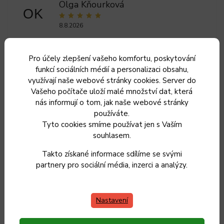
Olga Kňourková
OK
8.8.2026
5
Pro účely zlepšení vašeho komfortu, poskytování
Zuzana Králova
ZK
funkcí sociálních médií a personalizaci obsahu,
využívají naše webové stránky cookies. Server do
7.8.2026
Vašeho počítače uloží malé množství dat, která
nás informují o tom, jak naše webové stránky
Ilona Trojková
IT
používáte.
Tyto cookies smíme používat jen s Vaším
26.7.2026
souhlasem.
5
Takto získané informace sdílíme se svými
Lenka Skopalikova
partnery pro sociální média, inzerci a analýzy.
LS
18.7.2026
Nastavení
Zobrazit další hodnocení