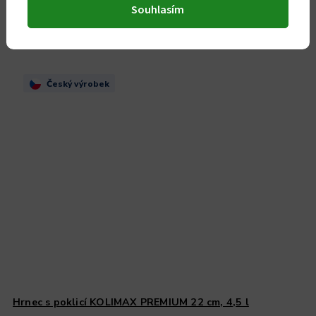
Souhlasím
Související produkty
Český výrobek
Hrnec s poklicí KOLIMAX PREMIUM 22 cm, 4,5 l