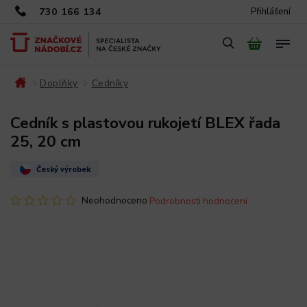
730 166 134
Přihlášení
Doplňky
Cedníky
/
/
/
Cedník s plastovou rukojetí BLEX řada
25, 20 cm
Český výrobek
Neohodnoceno
Podrobnosti hodnocení