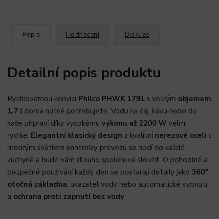
Popis
Hodnocení
Diskuze
Detailní popis produktu
Rychlovarnou konvici
Philco PHWK 1791
s velkým
objemem
1,7 l
doma nutně potřebujete. Vodu na čaj, kávu nebo do
kaše připraví díky vysokému
výkonu až 2200 W
velmi
rychle.
Elegantní klasický design
z kvalitní
nerezové oceli
s
modrým světlem kontrolky provozu se hodí do každé
kuchyně a bude vám dlouho spolehlivě sloužit. O pohodlné a
bezpečné používání každý den se postarají detaily jako
360°
otočná základna
, ukazatel vody nebo automatické vypnutí
a
ochrana proti zapnutí bez vody
.