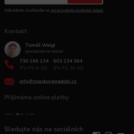
Odesláním souhlasíte se
zpracováním osobních údajů
.
Kontakt
Tomáš Weigl
specialista na nádobí
730 166 134
603 234 364
(Po-Pá, 8-16)
(Po-Pá, 16-20)
info
@
znackovenadobi.cz
Přijímáme online platby
Sledujte nás na sociálních