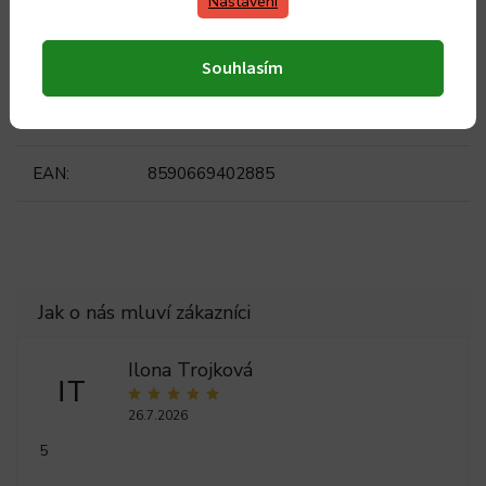
Nastavení
Kategorie
:
Rychlovarné konvice
Záruka
:
2 roky
Souhlasím
Hmotnost
:
1.149 kg
EAN
:
8590669402885
Ilona Trojková
IT
26.7.2026
5