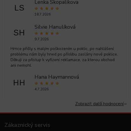
Lenka Skopalikova
LS
18.7.2026
Silvie Hanulíková
SH
9.7.2026
Hrnce přišly s malým poškozením u poklic, po nahlášení
problému nám byly hned po příslibu zaslány nové poklice.
Děkuji za přístup k vyřízení reklamace, za kterou obchod
ani nemohl.
Hana Haymannová
HH
4.7.2026
Zobrazit další hodnocení
Zákaznický servis