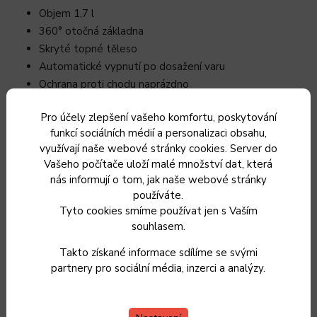
Objem 1,7 l
360° otočná základna
Skryté topné těleso
Automatické vypnutí po dosažení varu
Ochrana proti chodu naprázdno
LED kontrolka provozu
Pro účely zlepšení vašeho komfortu, poskytování
Ukazatel hladiny vody
funkcí sociálních médií a personalizaci obsahu,
Odnímatelný filtr proti vodnímu kameni
využívají naše webové stránky cookies. Server do
Příkon 2200 W
Vašeho počítače uloží malé množství dat, která
Nerezové provedení
nás informují o tom, jak naše webové stránky
používáte.
MANUÁL KE STAŽENÍ
Tyto cookies smíme používat jen s Vaším
souhlasem.
PHWK 1792
Takto získané informace sdílíme se svými
Doplňkové parametry
partnery pro sociální média, inzerci a analýzy.