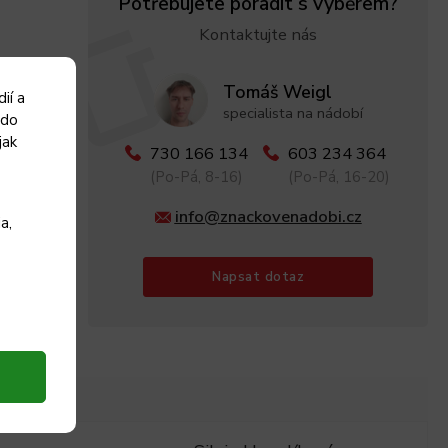
Potřebujete poradit s výběrem?
Kontaktujte nás
Tomáš Weigl
ií a
specialista na nádobí
 do
jak
730 166 134
603 234 364
(Po-Pá, 8-16)
(Po-Pá, 16-20)
info@znackovenadobi.cz
a,
Napsat dotaz