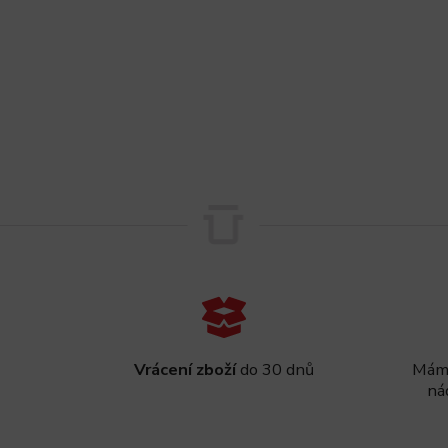
Vrácení zboží
do 30 dnů
Máme
ná