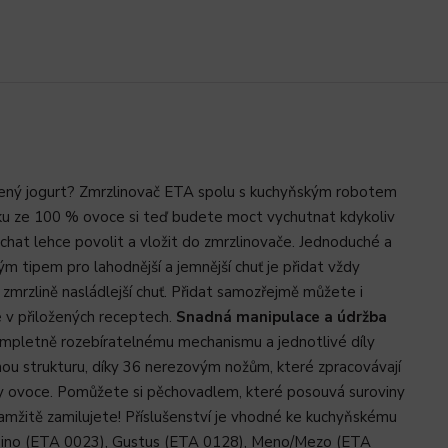
žený jogurt? Zmrzlinovač ETA spolu s kuchyňským robotem
rzku ze 100 % ovoce si teď budete moct vychutnat kdykoliv
chat lehce povolit a vložit do zmrzlinovače. Jednoduché a
 tipem pro lahodnější a jemnější chuť je přidat vždy
zmrzlině nasládlejší chuť. Přidat samozřejmě můžete i
e v přiložených receptech.
Snadná manipulace a údržba
kompletně rozebíratelnému mechanismu a jednotlivé díly
ou strukturu, díky 36 nerezovým nožům, které zpracovávají
kusy ovoce. Pomůžete si pěchovadlem, které posouvá suroviny
okamžitě zamilujete! Příslušenství je vhodné ke kuchyňskému
ssino (ETA 0023), Gustus (ETA 0128), Meno/Mezo (ETA