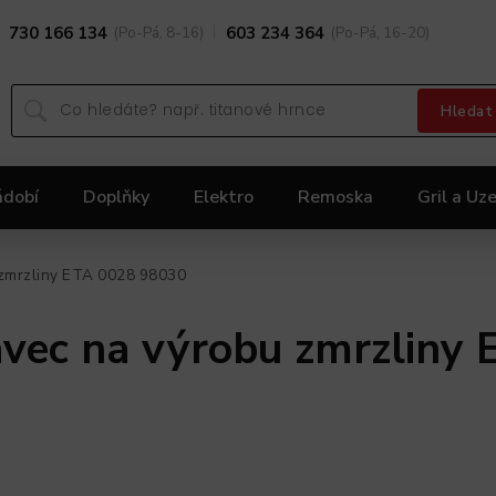
730 166 134
(Po-Pá, 8-16)
603 234 364
(Po-Pá, 16-20)
Hledat
ádobí
Doplňky
Elektro
Remoska
Gril a Uze
Dárky
Black Friday 2025
Akční nabídka KOLIMA
u zmrzliny ETA 0028 98030
tavec na výrobu zmrzliny