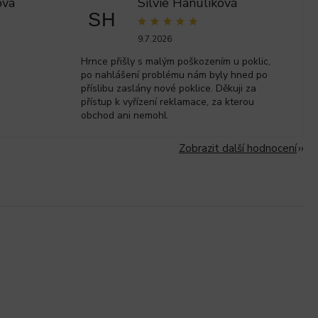
ova
Silvie Hanulíková
SH
9.7.2026
Hrnce přišly s malým poškozením u poklic,
po nahlášení problému nám byly hned po
příslibu zaslány nové poklice. Děkuji za
přístup k vyřízení reklamace, za kterou
obchod ani nemohl.
Zobrazit další hodnocení