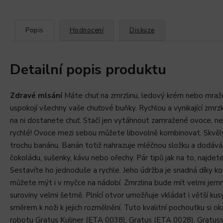
Popis
Hodnocení
Diskuze
Detailní popis produktu
Zdravé mlsání
Máte chuť na zmrzlinu, ledový krém nebo mra
uspokojí všechny vaše chuťové buňky. Rychlou a vynikající zm
na ni dostanete chuť. Stačí jen vytáhnout zamražené ovoce, ne
rychlé! Ovoce mezi sebou můžete libovolně kombinovat. Skvělým
trochu banánu. Banán totiž nahrazuje mléčnou složku a dodává 
čokoládu, sušenky, kávu nebo ořechy. Pár tipů jak na to, najdet
Sestavíte ho jednoduše a rychle. Jeho údržba je snadná díky 
můžete mýt i v myčce na nádobí. Zmrzlina bude mít velmi jemn
suroviny velmi šetrně. Plnící otvor umožňuje vkládat i větší 
směrem k noži k jejich rozmělnění. Tuto kvalitní pochoutku si 
robotu Gratus Kuliner (ETA 0038), Gratus (ETA 0028), Gratu