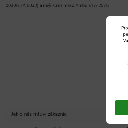
0030/ETA 0033) a mlýnku na maso Ambo ETA 2075.
Pro
pe
Va
T