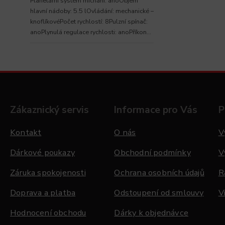
Planetární systém míchání: anoObjem
hlavní nádoby: 5.5 lOvládání: mechanické –
knoflíkovéPočet rychlostí: 8Pulzní spínač:
anoPlynulá regulace rychlosti: anoPříkon
robota: 1500...
Zákaznický servis
Informace pro Vás
P
Kontakt
O nás
V
Dárkové poukazy
Obchodní podmínky
V
Záruka spokojenosti
Ochrana osobních údajů
R
Doprava a platba
Odstoupení od smlouvy
V
Hodnocení obchodu
Dárky k objednávce