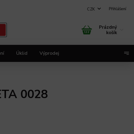
Přihlášení
CZK
Prázdný
košík
ní
Úklid
Výprodej
X
 ETA 0028