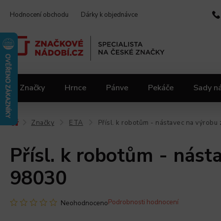
Hodnocení obchodu
Dárky k objednávce
Značky
Hrnce
Pánve
Pekáče
Sady n
Video kuchařka
Slevy 2.jakost
Materiály
Značky
ETA
Přísl. k robotům - nástavec na výrob
/
/
/
Přísl. k robotům - nás
98030
Podrobnosti hodnocení
Neohodnoceno