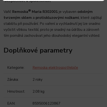
Bezpečnost a spolehlivost
®
Vařič
Remoska
Maria R302001
je vybaven
odolným
tvrzeným sklem
a
protiskluzovými nožkami
, které zajišťují
stabilitu při používání. Po vaření a vychladnutí jej lze snadno
vyčistit vlhkou textilií, proto je snadný na údržbu a zároveň
tím pomáhá zachovávat jeho dlouhodobý elegantní vzhled.
Doplňkové parametry
Kategorie
:
Remoska elektrospotřebiče
Záruka
:
2 roky
Hmotnost
:
2.08 kg
EAN
:
8595006123867