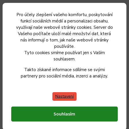
®
Vařič
Remoska
Maria
R302001
je vybaven sklokeramickou
plotýnkou o průměru 28 cm s vysokým příkonem 2 000 W.
Pro účely zlepšení vašeho komfortu, poskytování
Díky vysokému výkonu zajistí
rychlé a efektivní
funkcí sociálních médií a personalizaci obsahu,
využívají naše webové stránky cookies. Server do
®
vaření. Vařič
Remoska
Maria
R302001
zvládá
různé
Vašeho počítače uloží malé množství dat, která
tepelné úpravy jídel
– od intenzivního restování po jemné a
nás informují o tom, jak naše webové stránky
šetrné ohřívání. Je plně kompatibilní se všemi typy
varného
používáte.
nádobí,
což z něj činí univerzálního pomocníka pro každou
Tyto cookies smíme používat jen s Vaším
kuchyni.
souhlasem.
Jednoduché ovládání
Takto získané informace sdílíme se svými
partnery pro sociální média, inzerci a analýzy.
®
Vařič
Remoska
Maria R302001
je navržen s důrazem na pohodlí a
jednoduchost ovládání.
Ovládání je velmi intuitivní díky otočnému
Nastavení
knoflíku s dobře čitelným displejem, kterým lze snadno regulovat
teplotu. Vařič je navíc vybaven časovačem, který lze nastavit v
rozmezí od 1 do 99 minut, čímž poskytuje uživatelům přesnou
Souhlasím
kontrolu nad délkou vaření.