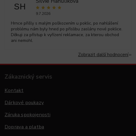
Silvie Hanulíková
SH
9.7.2026
Hrnce přišly s malým poškozením u poklic, po nahlášení
problému nám byly hned po příslibu zaslány nové poklice.
Děkuji za přístup k vyřízení reklamace, za kterou obchod
ani nemohl.
Zobrazit další hodnocení
Zákaznický servis
Kontakt
Dárkové poukazy
Záruka spokojenosti
Doprava a platba