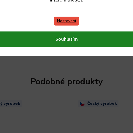
inzerci a analýzy.
Nastavení
Souhlasím
Podobné produkty
ý výrobek
Český výrobek