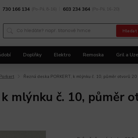
730 166 134
(Po-Pá, 8-16)
603 234 364
(Po-Pá, 16-20)
Hledat
ádobí
Doplňky
Elektro
Remoska
Gril a Uze
Dárky
Black Friday 2025
Akční nabídka KOLIMA
Porkert
Řezná deska PORKERT, k mlýnku č. 10, půměr otvorů 2
/
k mlýnku č. 10, půměr 