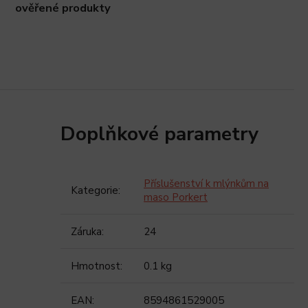
ověřené produkty
Doplňkové parametry
Příslušenství k mlýnkům na
Kategorie
:
maso Porkert
Záruka
:
24
Hmotnost
:
0.1 kg
EAN
:
8594861529005