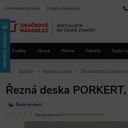
Hodnocení obchodu
Dárky k objednávce
Značky
Hrnce
Pánve
Pekáče
Sady n
Video kuchařka
Slevy 2.jakost
Materiály
Doplňky
Mlýnky na maso
Příslušenství k mlýnkům 
/
/
/
Řezná deska PORKERT, 
Český výrobek
Podrobnosti hodnocení
Neohodnoceno