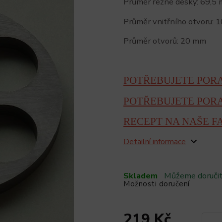
Průměr řezné desky: 69,5
Průměr vnitřního otvoru: 
Průměr otvorů: 20 mm
POTŘEBUJETE PORA
POTŘEBUJETE POR
RECEPT NA NAŠE 
Detailní informace
Skladem
Můžeme doručit
Možnosti doručení
219 Kč