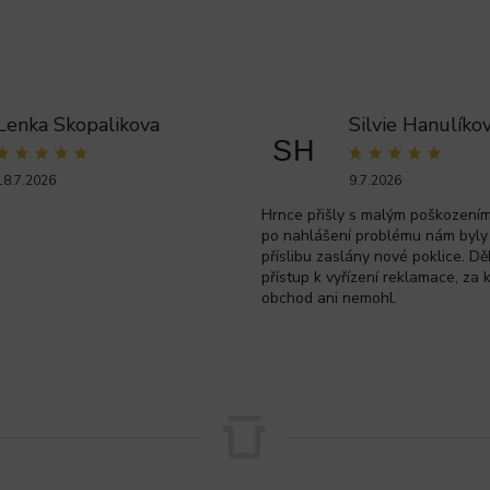
Lenka Skopalikova
Silvie Hanulíko
SH
18.7.2026
9.7.2026
Hrnce přišly s malým poškozením 
po nahlášení problému nám byly
příslibu zaslány nové poklice. Dě
přístup k vyřízení reklamace, za 
obchod ani nemohl.