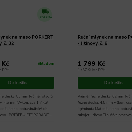
ZDARMA
lýnek na maso PORKERT
Ruční mlýnek na maso 
ý, č. 32
- litinový, č. 8
 Kč
1 799 Kč
Skladem
ez DPH
1 487 Kč bez DPH
Do košíku
Do košíku
né desky: 83 mm Průměr otvorů
Průměr řezné desky: 62 mm Prů
y: 4,5 mm Výkon: cca 1,7 kg/
řezné deska: 4,5 mm Výkon: cca
riál: litina, potravinářský cín,
kg/minuta Materiál: litina, potrav
 dřevo POTŘEBUJETE PORADIT
rukojeť - dřevo Tloušťka pracovn
- 40 mm...