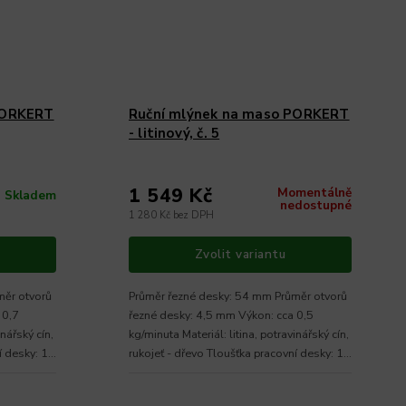
PORKERT
Ruční mlýnek na maso PORKERT
- litinový, č. 5
1 549 Kč
Momentálně
Skladem
nedostupné
1 280 Kč bez DPH
Zvolit variantu
měr otvorů
Průměr řezné desky: 54 mm Průměr otvorů
 0,7
řezné desky: 4,5 mm Výkon: cca 0,5
inářský cín,
kg/minuta Materiál: litina, potravinářský cín,
í desky: 15
rukojeť - dřevo Tloušťka pracovní desky: 15
- 40 mm...