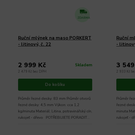
ZDARMA
Ruční mlýnek na maso PORKERT
Ruční m
- litinový, č. 22
- litinov
2 999 Kč
3 549
Skladem
2 479 Kč bez DPH
2 933 Kč b
Do košíku
Průměr řezné desky: 83 mm Průměr otvorů
Průměr řez
řezné desky: 4,5 mm Výkon: cca 1,2
řezné desk
kg/minuta Materiál: Litina, potravinářský cín,
minuta Mate
rukojeť - dřevo POTŘEBUJETE PORADIT
rukojeť -
S...
S...