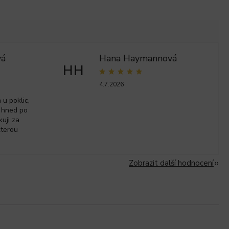
vá
Hana Haymannová
HH
4.7.2026
u poklic,
 hned po
kuji za
kterou
Zobrazit další hodnocení