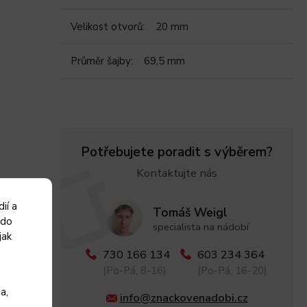
Velikost otvorů
:
20 mm
Průměr šajby
:
69,5 mm
Potřebujete poradit s výběrem?
Kontaktujte nás
ií a
Tomáš Weigl
 do
specialista na nádobí
jak
730 166 134
603 234 364
(Po-Pá, 8-16)
(Po-Pá, 16-20)
a,
info@znackovenadobi.cz