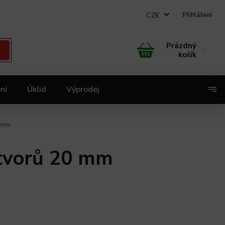
Přihlášení
CZK
Prázdný
košík
ní
Úklid
Výprodej
X
0 mm
otvorů 20 mm