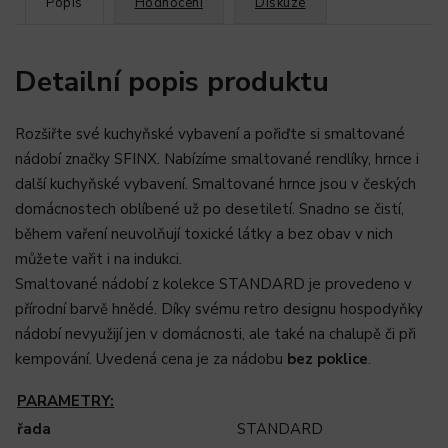
Popis
Hodnocení
Diskuze
Detailní popis produktu
Rozšiřte své kuchyňské vybavení a pořiďte si smaltované
nádobí značky SFINX. Nabízíme smaltované rendlíky, hrnce i
další kuchyňské vybavení. Smaltované hrnce jsou v českých
domácnostech oblíbené už po desetiletí. Snadno se čistí,
během vaření neuvolňují toxické látky a bez obav v nich
můžete vařit i na indukci.
Smaltované nádobí z kolekce STANDARD je provedeno v
přírodní barvě hnědé. Díky svému retro designu hospodyňky
nádobí nevyužijí jen v domácnosti, ale také na chalupě či při
kempování. Uvedená cena je za nádobu
bez poklice
.
PARAMETRY:
řada
STANDARD