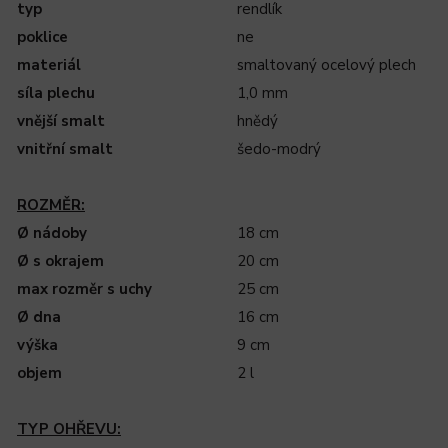
typ
rendlík
poklice
ne
materiál
smaltovaný ocelový plech
síla plechu
1,0 mm
vnější smalt
hnědý
vnitřní smalt
šedo-modrý
ROZMĚR:
Ø nádoby
18 cm
Ø s okrajem
20 cm
max rozměr s uchy
25 cm
Ø dna
16 cm
výška
9 cm
objem
2 l
TYP OHŘEVU: