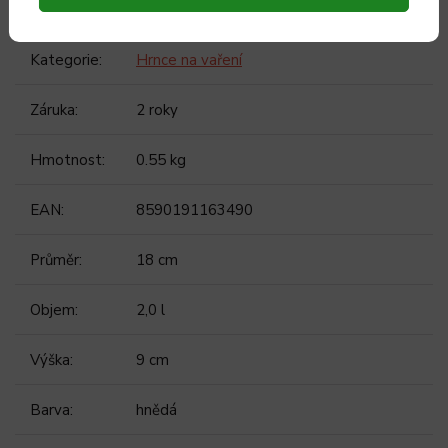
Kategorie
:
Hrnce na vaření
Záruka
:
2 roky
Hmotnost
:
0.55 kg
EAN
:
8590191163490
Průměr
:
18 cm
Objem
:
2,0 l
Výška
:
9 cm
Barva
:
hnědá