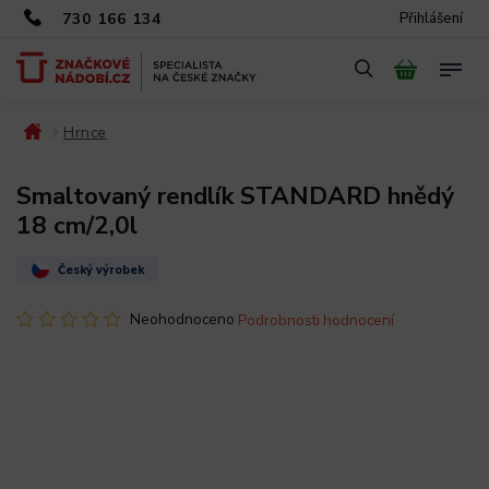
730 166 134
Přihlášení
Hrnce
/
/
Smaltovaný rendlík STANDARD hnědý
18 cm/2,0l
Český výrobek
Neohodnoceno
Podrobnosti hodnocení