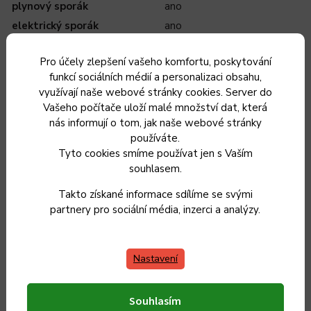
plynový sporák
ano
elektrický sporák
ano
sklokeramika
ano
Pro účely zlepšení vašeho komfortu, poskytování
indukce
ano
funkcí sociálních médií a personalizaci obsahu,
trouba
ano
využívají naše webové stránky cookies. Server do
mikrovlnka
ne
Vašeho počítače uloží malé množství dat, která
nás informují o tom, jak naše webové stránky
vhodné do myčky na nádobí
ano
používáte.
Ze smaltu se v průběhu vaření (pečení) neuvolňují žádné
Tyto cookies smíme používat jen s Vaším
souhlasem.
toxické látky, proto si jídlo zachová všechny svoje přírodní
aroma.
Takto získané informace sdílíme se svými
partnery pro sociální média, inzerci a analýzy.
Smaltované nádobí je zdravotně nezávadné a je tou nejlepší
volbou pro přípravu jídla nebo nápojů.
Nastavení
Doplňkové parametry
Souhlasím