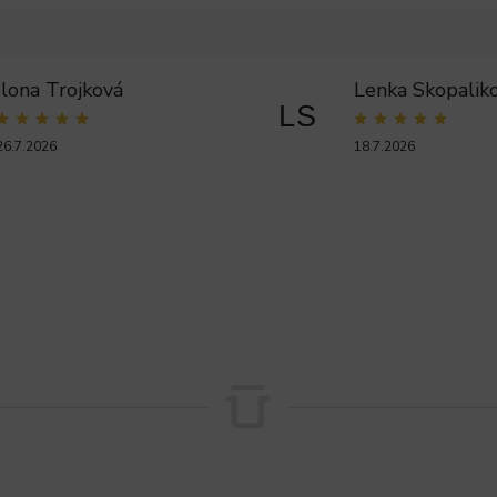
Ilona Trojková
Lenka Skopalik
LS
26.7.2026
18.7.2026