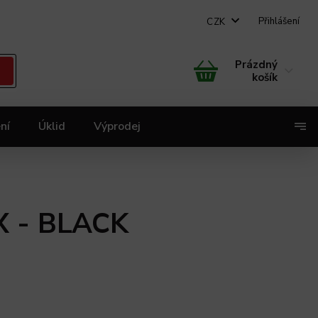
Přihlášení
CZK
Prázdný
košík
ní
Úklid
Výprodej
X
X - BLACK