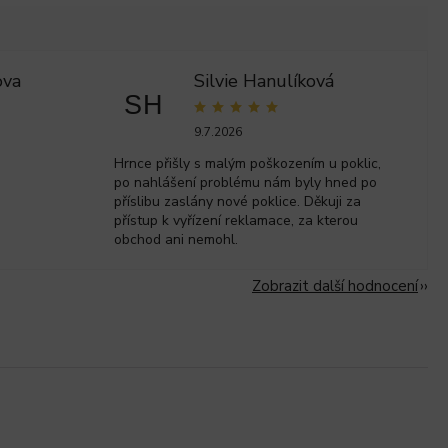
ova
Silvie Hanulíková
SH
9.7.2026
Hrnce přišly s malým poškozením u poklic,
po nahlášení problému nám byly hned po
příslibu zaslány nové poklice. Děkuji za
přístup k vyřízení reklamace, za kterou
obchod ani nemohl.
Zobrazit další hodnocení