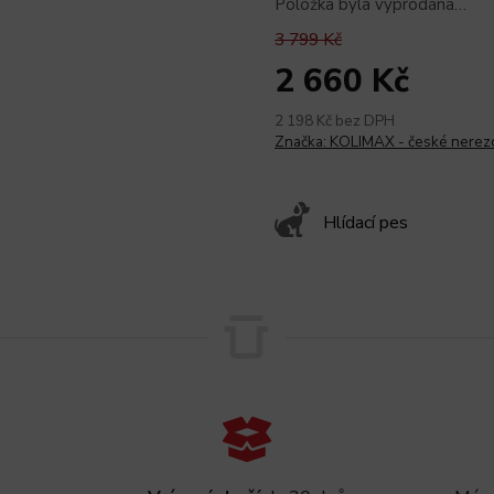
Položka byla vyprodána…
3 799 Kč
2 660 Kč
2 198 Kč bez DPH
Značka:
KOLIMAX - české nerez
Hlídací pes