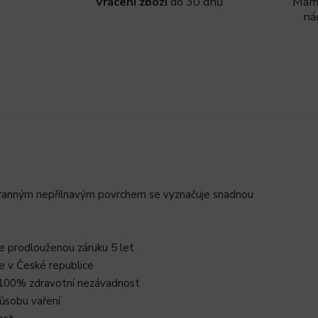
Vrácení zboží
do 30 dnů
Máme
ná
tranným nepřilnavým povrchem se vyznačuje snadnou
e prodlouženou záruku 5 let
ce v České republice
ro 100% zdravotní nezávadnost
ůsobu vaření