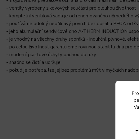
- trojúrovňová přetlaková ochrana pro vaši maximální bezpečn
- ventily vyrobeny z kovových součástí pro dlouhou životnost
- kompletní ventilová sada je od renomovaného německéh
- používáme odolný nepřilnavý povrch bez obsahu PFOA od šv
- jeho akumulační sendvičové dno A-THERM INDUCTION uspoří 
- je vhodný na všechny druhy sporáků - indukční, plynové, elekt
- po celou životnost garantujeme rovinnou stabilitu dna pro b
- moderní plastové úchyty padnou do ruky
- snadno se čistí a udržuje
- pokud je potřeba, lze jej bez problémů mýt v myčkách nádob
Pro
pe
Va
T