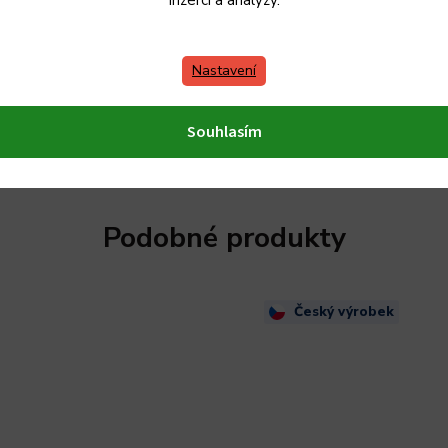
inzerci a analýzy.
Nastavení
Souhlasím
Podobné produkty
Český výrobek