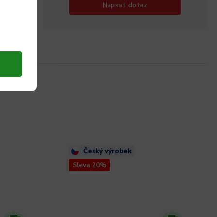
Napsat dotaz
Český výrobek
Sleva 20%