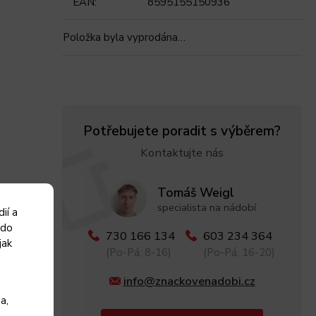
EAN
:
8595155150936
Položka byla vyprodána…
Potřebujete poradit s výběrem?
Kontaktujte nás
Tomáš Weigl
specialista na nádobí
ií a
 do
730 166 134
603 234 364
jak
(Po-Pá, 8-16)
(Po-Pá, 16-20)
info@znackovenadobi.cz
a,