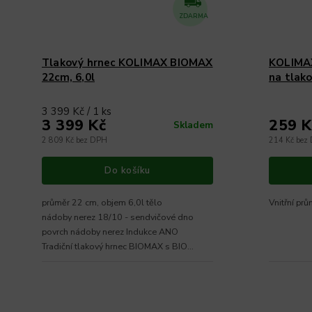
ZDARMA
Tlakový hrnec KOLIMAX BIOMAX
KOLIMAX
22cm, 6,0l
na tlak
3 399 Kč / 1 ks
3 399 Kč
259 K
Skladem
2 809 Kč bez DPH
214 Kč bez
Do košíku
průměr 22 cm, objem 6,0l tělo
Vnitřní pr
nádoby nerez 18/10 - sendvičové dno
povrch nádoby nerez Indukce ANO
Tradiční tlakový hrnec BIOMAX s BIO...