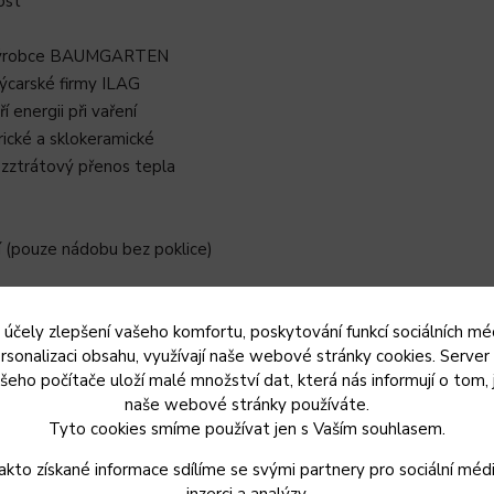
ost
o výrobce BAUMGARTEN
ýcarské firmy ILAG
energii při vaření
rické a sklokeramické
ezztrátový přenos tepla
í (pouze nádobu bez poklice)
 účely zlepšení vašeho komfortu, poskytování funkcí sociálních méd
rsonalizaci obsahu, využívají naše webové stránky cookies. Server
šeho počítače uloží malé množství dat, která nás informují o tom, 
naše webové stránky používáte.
Tyto cookies smíme používat jen s Vaším souhlasem.
akto získané informace sdílíme se svými partnery pro sociální médi