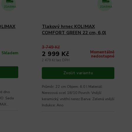
ZDARMA
ZDARMA
KOLIMAX
Tlakový hrnec KOLIMAX
COMFORT GREEN 22 cm, 6,0l
3 749 Kč
Momentálně
2 999 Kč
Skladem
nedostupné
2 479 Kč bez DPH
Zvolit variantu
Průměr: 22 cm Objem: 6,0 l Materiál:
vé dno
Nerezová ocel 18/10 Povrch: Vnější
ada
keramický, vnitřní nerez Barva: Zelená vnější
MAX...
Indukce: Ano