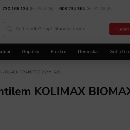
730 166 134
(Po-Pá, 8-16)
603 234 364
(Po-Pá, 16-20)
Hledat
ádobí
Doplňky
Elektro
Remoska
Gril a Uze
Dárky
Black Friday 2025
Akční nabídka KOLIMA
X - BLACK GRANITEC 22cm, 6,0l
ventilem KOLIMAX BIOMA