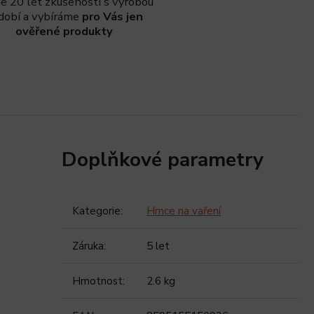
 20 let zkušeností s výrobou
dobí a vybíráme
pro Vás jen
ověřené produkty
Doplňkové parametry
Kategorie
:
Hrnce na vaření
Záruka
:
5 let
Hmotnost
:
2.6 kg