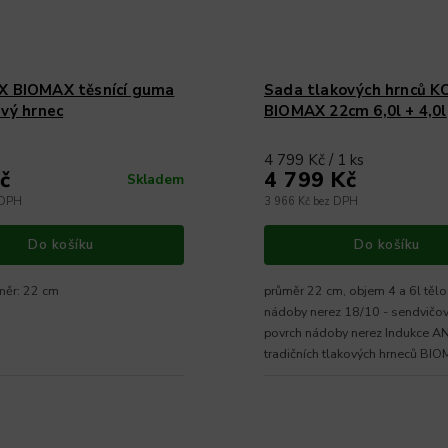
 BIOMAX těsnící guma
Sada tlakových hrnců 
ový hrnec
BIOMAX 22cm 6,0l + 4,0l
4 799 Kč / 1 ks
č
4 799 Kč
Skladem
 DPH
3 966 Kč bez DPH
Do košíku
Do košíku
ůměr: 22 cm
průměr 22 cm, objem 4 a 6l tělo
nádoby nerez 18/10 - sendvičo
povrch nádoby nerez Indukce ANO S
tradičních tlakových hrneců BIO