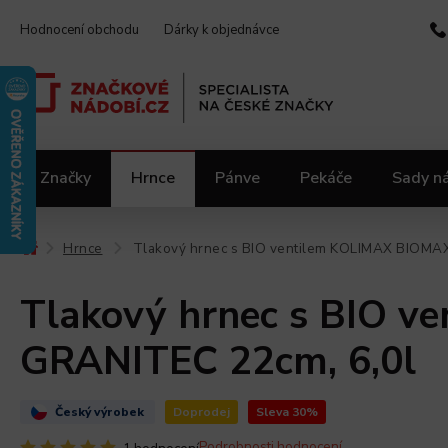
Hodnocení obchodu
Dárky k objednávce
Značky
Hrnce
Pánve
Pekáče
Sady n
Video kuchařka
Slevy 2.jakost
Materiály
Hrnce
Tlakový hrnec s BIO ventilem KOLIMAX BIOMA
/
/
Tlakový hrnec s BIO 
GRANITEC 22cm, 6,0l
Český výrobek
Doprodej
Sleva 30%
Podrobnosti hodnocení