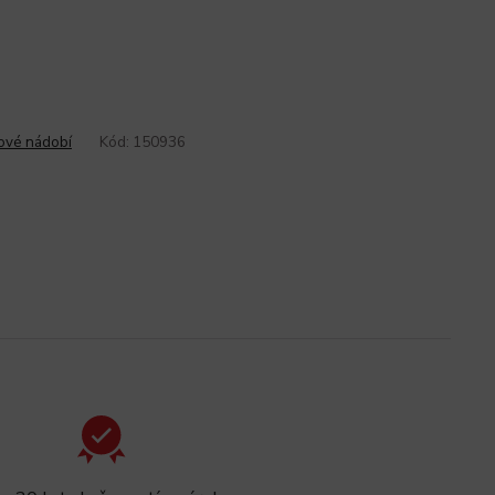
ové nádobí
Kód:
150936