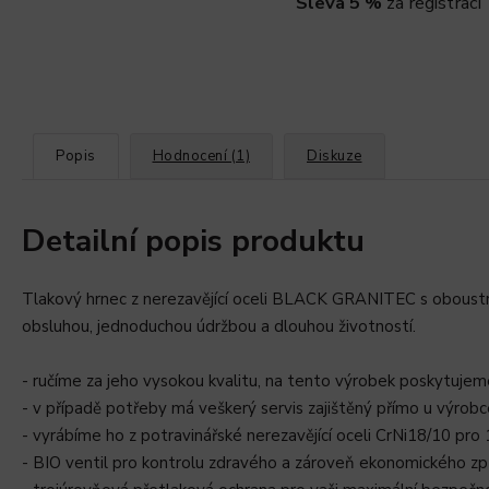
Sleva 5 %
za registraci
Popis
Hodnocení (1)
Diskuze
Detailní popis produktu
Tlakový hrnec z nerezavějící oceli BLACK GRANITEC s obous
obsluhou, jednoduchou údržbou a dlouhou životností.
- ručíme za jeho vysokou kvalitu, na tento výrobek poskytujem
- v případě potřeby má veškerý servis zajištěný přímo u výrob
- vyrábíme ho z potravinářské nerezavějící oceli CrNi18/10 p
- BIO ventil pro kontrolu zdravého a zároveň ekonomického zp