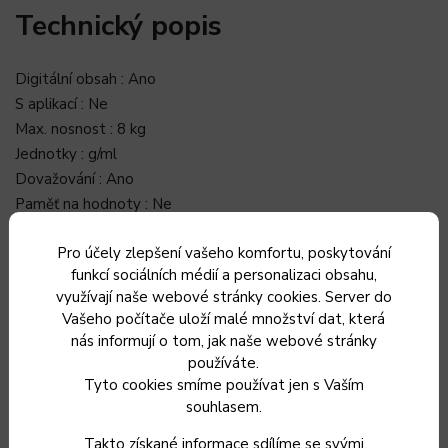
Technický popis
Digitální obsah : Ano
S aplikací : Ne
Max. nosnost : 8 kg
Jednotky : g/ml
Dovažování : Ano
Paměť na hodnoty : Ne
Miska : Bez misky
Pro účely zlepšení vašeho komfortu, poskytování
Přesnost vážení : 1 g
funkcí sociálních médií a personalizaci obsahu,
Napájení : Baterie
využívají naše webové stránky cookies. Server do
Výška (cm) : 22.5
Vašeho počítače uloží malé množství dat, která
Šířka (cm) : 18.5
nás informují o tom, jak naše webové stránky
Hloubka (cm) : 2
používáte.
Barva : Bílá
Tyto cookies smíme používat jen s Vaším
Hmotnost : 600 g
souhlasem.
Takto získané informace sdílíme se svými