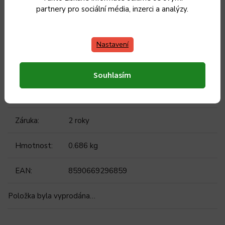
MANUÁL KE STAŽENÍ
partnery pro sociální média, inzerci a analýzy.
PHKS 4510
Nastavení
Doplňkové parametry
Souhlasím
Kategorie
:
Kuchyňské váhy
Záruka
:
2 roky
Hmotnost
:
0.686 kg
EAN
:
8590669296859
Položka byla vyprodána…