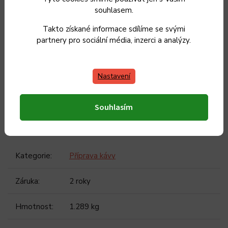
souhlasem.
Zásobník na mletou kávu : 50 g
Materiál těla mlýnku : Plast
Takto získané informace sdílíme se svými
Barva : Černá
partnery pro sociální média, inzerci a analýzy.
MANUÁL KE STAŽENÍ
Nastavení
PHCG 3020
Souhlasím
Doplňkové parametry
Kategorie
:
Příprava kávy
Záruka
:
2 roky
Hmotnost
:
1.289 kg