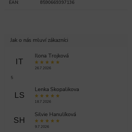
EAN
:
8590669397136
Ilona Trojková
IT
26.7.2026
5
Lenka Skopalikova
LS
18.7.2026
Silvie Hanulíková
SH
9.7.2026