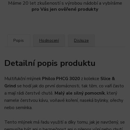
Máme 20 let zkušeností s výrobou nádobí a vybíráme
pro Vás jen ověřené produkty
Popis
Hodnocení
Diskuze
Detailní popis produktu
Multifukční mlýnek
Philco PHCG 3020
z kolekce
Slice &
Grind
se hodí jak do první domácnosti, tak těm, co vaří často
a mají rádi čerstvé chutě.
Malý ale silný pomocník
, který
namele čerstvou kávu, voňavé koření, naseká bylinky, ořechy
nebo semínka.
Tento mlýnek má řadu využití a díky tomu, jak je navržený, se
nemusíte bát ani o bezpečnost ani o přenos vůní nebo chutí.