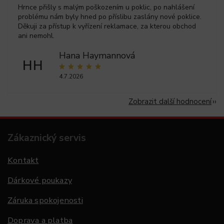
Hrnce přišly s malým poškozením u poklic, po nahlášení
problému nám byly hned po příslibu zaslány nové poklice.
Děkuji za přístup k vyřízení reklamace, za kterou obchod
ani nemohl.
Hana Haymannová
HH
4.7.2026
Zobrazit další hodnocení
Zákaznický servis
Kontakt
Dárkové poukazy
Záruka spokojenosti
Doprava a platba