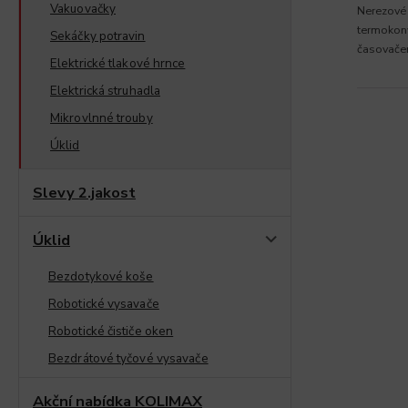
Vakuovačky
Nerezové
termokonv
Sekáčky potravin
časovače
Elektrické tlakové hrnce
Elektrická struhadla
Mikrovlnné trouby
Úklid
Slevy 2.jakost
Úklid
Bezdotykové koše
Robotické vysavače
Robotické čističe oken
Bezdrátové tyčové vysavače
Akční nabídka KOLIMAX