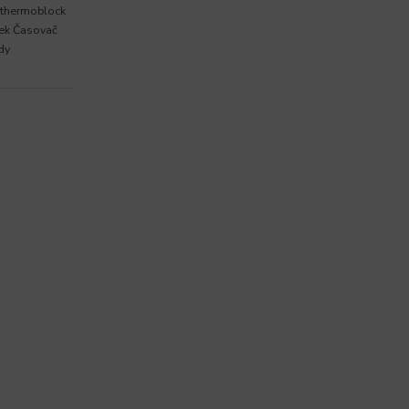
ý thermoblock
nek Časovač
dy