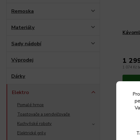
Remoska
Materiály
Kávoml
Sady nádobí
Výprodej
1 29
1 074 Kč 
Dárky
Elektro
Pro
• Ploché 
pe
rychlé a 
Pomalé hrnce
Va
jemného 
Toastovače a sendvičovače
200 g• N
Otočný...
Kuchyňské roboty
Elektrické grily
T