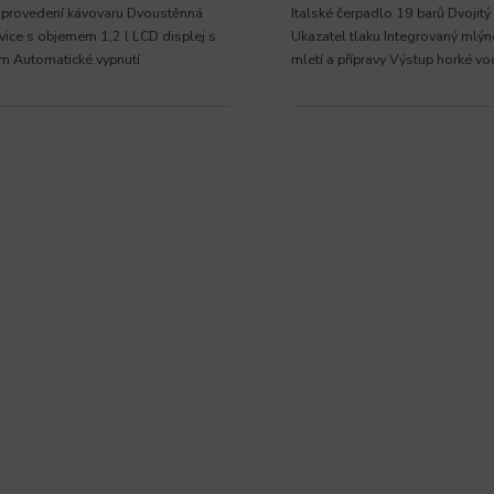
 provedení kávovaru Dvoustěnná
Italské čerpadlo 19 barů Dvojit
ice s objemem 1,2 l LCD displej s
Ukazatel tlaku Integrovaný mlý
m Automatické vypnutí
mletí a přípravy Výstup horké vo