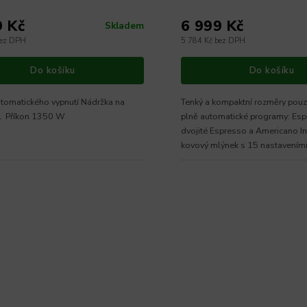
9 Kč
6 999 Kč
Skladem
bez DPH
5 784 Kč bez DPH
Do košíku
Do košíku
tomatického vypnutí Nádržka na
Tenký a kompaktní rozměry pou
 l Příkon 1350 W
plně automatické programy: Esp
dvojité Espresso a Americano I
kovový mlýnek s 15 nastavením
jemného...