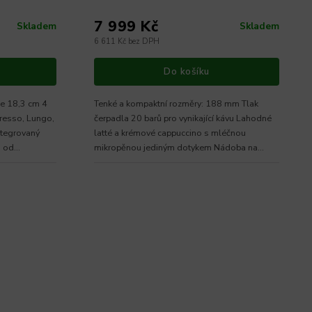
7 999 Kč
Skladem
Skladem
6 611 Kč bez DPH
Do košíku
ze 18,3 cm 4
Tenké a kompaktní rozměry: 188 mm Tlak
resso, Lungo,
čerpadla 20 barů pro vynikající kávu Lahodné
ntegrovaný
latté a krémové cappuccino s mléčnou
i od
mikropěnou jediným dotykem Nádoba na
mléko o objemu...