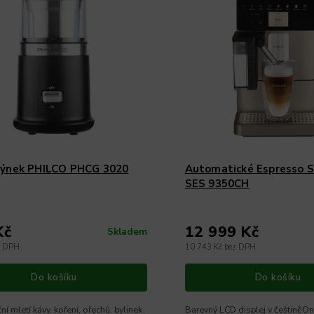
ýnek PHILCO PHCG 3020
Automatické Espresso
SES 9350CH
Kč
12 999 Kč
Skladem
z DPH
10 743 Kč bez DPH
Do košíku
Do košíku
ní mletí kávy, koření, ořechů, bylinek
Barevný LCD displej v češtiněO