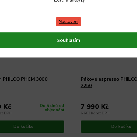
inzerci a analýzy.
Nastavení
Souhlasím
r PHILCO PHCM 3000
Pákové espresso PHILC
2250
0 Kč
7 990 Kč
Do 5 dnů od
objednání
bez DPH
6 603 Kč bez DPH
Do košíku
Do košíku