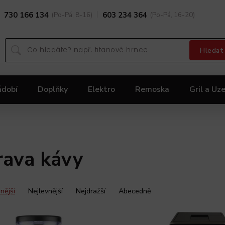
730 166 134
(Po-Pá, 8-16)
603 234 364
(Po-Pá, 16-20)
Hledat
ádobí
Doplňky
Elektro
Remoska
Gril a Uze
Dárky
Black Friday 2025
Akční nabídka KOLIMA
rava kávy
nější
Nejlevnější
Nejdražší
Abecedně