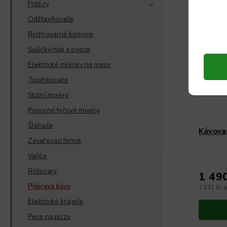
Fritézy
Odšťavňovače
Rychlovarné konvice
Sušičky hub a ovoce
Elektrické mlýnky na maso
Topinkovače
Stolní mixéry
Ponorné tyčové mixéry
Šlehače
Kávova
Zavařovací hrnce
Vařiče
Rýžovary
1 49
Příprava kávy
1 231 Kč 
Elektrické kráječe
Pece na pizzu