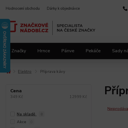
Hodnocení obchodu
Dárky k objednávce
Značky
Hrnce
Pánve
Pekáče
Sady n
Video kuchařka
Slevy 2.jakost
Materiály
Elektro
Příprava kávy
/
/
Příp
Cena
349
Kč
12999
Kč
Nejprodáva
Na skladě
8
Akce
0