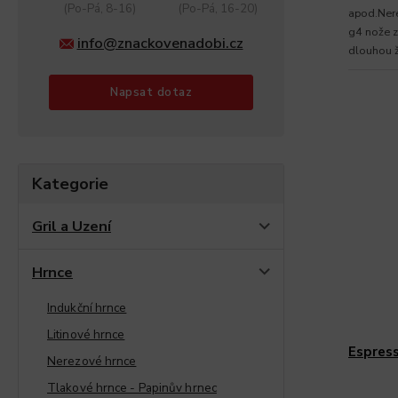
(Po-Pá, 8-16)
(Po-Pá, 16-20)
apod.Nere
g4 nože z
info@znackovenadobi.cz
dlouhou ž
ochranné.
Napsat dotaz
Kategorie
Gril a Uzení
Hrnce
Indukční hrnce
Litinové hrnce
Espres
Nerezové hrnce
Tlakové hrnce - Papinův hrnec