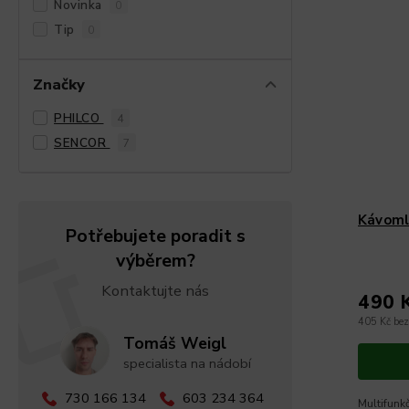
Novinka
0
Tip
0
Značky
PHILCO
4
SENCOR
7
Kávoml
Potřebujete poradit s
výběrem?
Kontaktujte nás
490 
405 Kč be
Tomáš Weigl
specialista na nádobí
730 166 134
603 234 364
Multifunkč