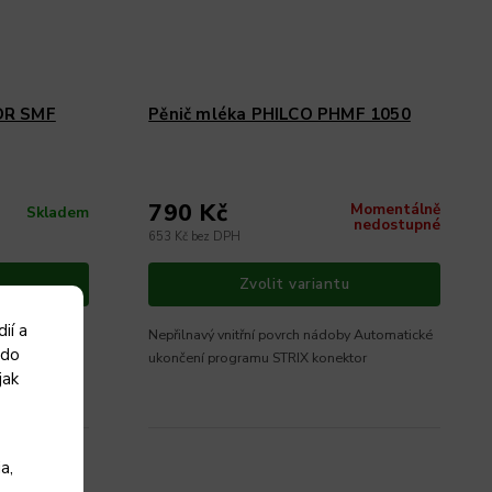
OR SMF
Pěnič mléka PHILCO PHMF 1050
790 Kč
Momentálně
Skladem
nedostupné
653 Kč bez DPH
Zvolit variantu
ií a
nu během
Nepřilnavý vnitřní povrch nádoby Automatické
 do
nální úprava
ukončení programu STRIX konektor
jak
ata, horké
la z
a,