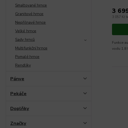
Smaltované hrnce
3 69
Granitové hrnce
3 057 Kč 
Nepřilnavé hrnce
Velké hrnce
Sady hrnců
Funkce au
Multifunkční hrnce
vodu 1,8
Pomalé hrnce
Rendlíky
Pánve
Pekáče
Doplňky
Značky