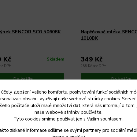
ýnek SENCOR SCG 5060BK
Napěňovač mléka SENC
1010BK
9 Kč
349 Kč
Skladem
bez DPH
288 Kč bez DPH
Do košíku
Do košíku
 účely zlepšení vašeho komfortu, poskytování funkcí sociálních méd
nerezové mlecí kameny zajišťující
Vytvoří bohatou a krémovou pě
rsonalizaci obsahu, využívají naše webové stránky cookies. Server
přesné mletí• 30 nastavení mletí od
několika sekund Profesionální fi
šeho počítače uloží malé množství dat, která nás informují o tom, 
po hrubé• Nádoba na zrnkovou kávu
vašeho latté, cappuccina, macchi
naše webové stránky používáte.
ádoba na mletou kávu 160 g•
čokolády nebo matcha latté. Met
Tyto cookies smíme používat jen s Vaším souhlasem.
nerezové...
akto získané informace sdílíme se svými partnery pro sociální médi