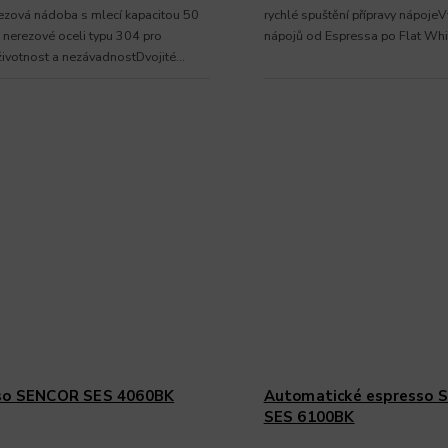
zová nádoba s mlecí kapacitou 50
rychlé spuštění přípravy nápojeV
 nerezové oceli typu 304 pro
nápojů od Espressa po Flat Whi
ivotnost a nezávadnostDvojité
..
so SENCOR SES 4060BK
Automatické espresso
SES 6100BK