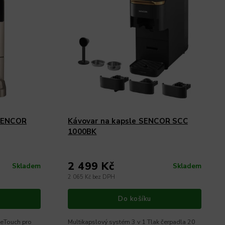
 SENCOR
Kávovar na kapsle SENCOR SCC
1000BK
2 499 Kč
Skladem
Skladem
2 065 Kč bez DPH
Do košíku
neTouch pro
Multikapslový systém 3 v 1 Tlak čerpadla 20