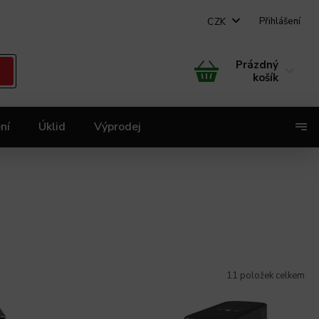
Přihlášení
CZK
Prázdný
košík
ní
Úklid
Výprodej
X
11
položek celkem