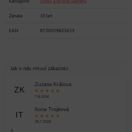
Kategorie
:
Ocílky a brusné kameny
Záruka
:
10 let
EAN
:
8720039623613
Zuzana Králova
ZK
7.8.2026
Ilona Trojková
IT
26.7.2026
5