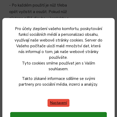
- Po každém použití je nůž třeba
opět vyčistit a osušit. Pokud nůž
zůstane příliš dlouho v kontaktu s
kapalinami nebo jinými látkami,
Pro účely zlepšení vašeho komfortu, poskytování
mohou se objevit rezavé skvrny.
funkcí sociálních médií a personalizaci obsahu,
- Pokud nůž delší dobu nepoužíváte,
využívají naše webové stránky cookies. Server do
je vhodné jej lehce potřít olivovým
Vašeho počítače uloží malé množství dat, která
nebo slunečnicovým olejem.
nás informují o tom, jak naše webové stránky
- Dřevěné rukojeti lze po vyschnutí
používáte.
Tyto cookies smíme používat jen s Vaším
ošetřit olejem. Doporučuje se typ
souhlasem.
olejů, které se používají k péči o
dřevěná servírovací a krájecí prkýnka.
Takto získané informace sdílíme se svými
partnery pro sociální média, inzerci a analýzy.
Použití
- Nože lze použít pouze ke krájení
Nastavení
zeleniny, masa, ryb a chleba.
- Nepoužívejte nože ke krájení kostí