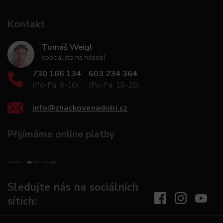
Kontakt
Tomáš Weigl
specialista na nádobí
730 166 134
603 234 364
(Po-Pá, 8-16)
(Po-Pá, 16-20)
info
@
znackovenadobi.cz
Přijímáme online platby
Sledujte nás na sociálních
sítích: