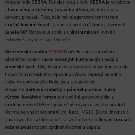
výrazná řada
SEBRA
. Rukojeť nožů z řady
SEBRA
je vyrobena
z
luxusního, afrického, tmavého dřeva
, doplněného o
červený proužek. Rukojeť je tak elegantním kontrastem
k
ručně kované čepeli
. Japonská ocel 7cr17mov a
tvrdost
čepele 58°
Rockwella spolu s unikátní rukojetí vytváří
jedinečné a vysoce kvalitní nože.
Nizozemská značka
FORGED
představuje speciální a
nápaditou kolekci
ručně kovaných kuchyňských nožů z
japonské oceli
. Díky kvalitnímu provedení, krásnému balení a
tradičnímu řemeslnému způsobu výroby zaplesá nejedno
srdce milovníka nožů. Nože jsou zabalené do
elegantní
dárkové krabičky z páleného dřeva
.
Ruční
výroba
,
kovářské řemeslo
a kvalitní zpracování činí z
každého nože FORGED jedinečný a vysoce kvalitní produkt.
Nechte se unést sériemi Olive, Katai, VG10, Brute, Intense či
Churrasco! Ke každému noži si také můžete dokoupit
luxusní
kožené pouzdro
pro optimální ochranu čepele.