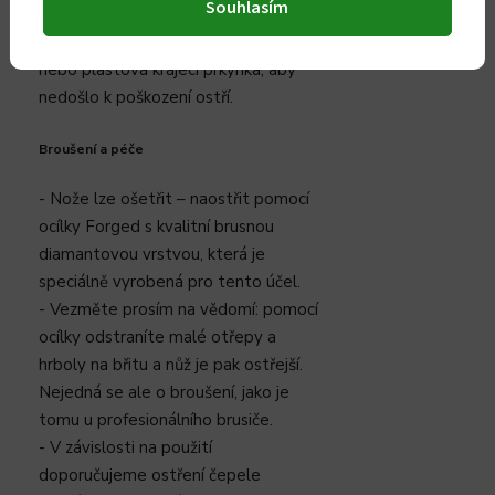
Souhlasím
nebo mražených potravin.
- Přednostně používejte dřevěná
nebo plastová krájecí prkýnka, aby
nedošlo k poškození ostří.
Broušení a péče
- Nože lze ošetřit – naostřit pomocí
ocílky Forged s kvalitní brusnou
diamantovou vrstvou, která je
speciálně vyrobená pro tento účel.
- Vezměte prosím na vědomí: pomocí
ocílky odstraníte malé otřepy a
hrboly na břitu a nůž je pak ostřejší.
Nejedná se ale o broušení, jako je
tomu u profesionálního brusiče.
- V závislosti na použití
doporučujeme ostření čepele