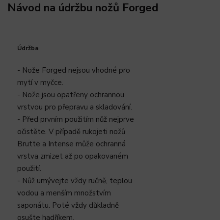
Návod na údržbu nožů Forged
Údržba
- Nože Forged nejsou vhodné pro
mytí v myčce.
- Nože jsou opatřeny ochrannou
vrstvou pro přepravu a skladování.
- Před prvním použitím nůž nejprve
očistěte. V případě rukojeti nožů
Brutte a Intense může ochranná
vrstva zmizet až po opakovaném
použití.
- Nůž umývejte vždy ručně, teplou
vodou a menším množstvím
saponátu. Poté vždy důkladně
osušte hadříkem.