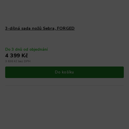
3-dílná sada nožů Sebra, FORGED
Do 3 dnů od objednání
4 399 Kč
3 636 Kč bez DPH
Do košíku