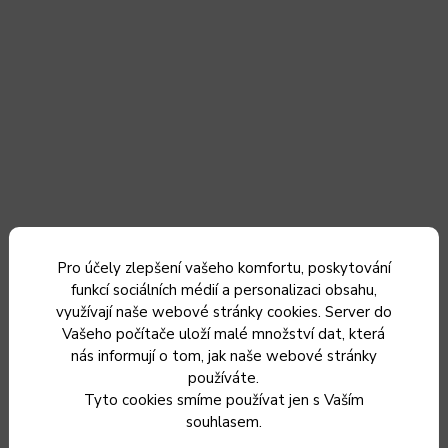
Pro účely zlepšení vašeho komfortu, poskytování
FORGED - kožené pouzdro na Santoku nůž 14 cm
funkcí sociálních médií a personalizaci obsahu,
využívají naše webové stránky cookies. Server do
Vašeho počítače uloží malé množství dat, která
nás informují o tom, jak naše webové stránky
Do 3 dnů od objednání
používáte.
309 Kč
Tyto cookies smíme používat jen s Vaším
255 Kč bez DPH
souhlasem.
Do košíku