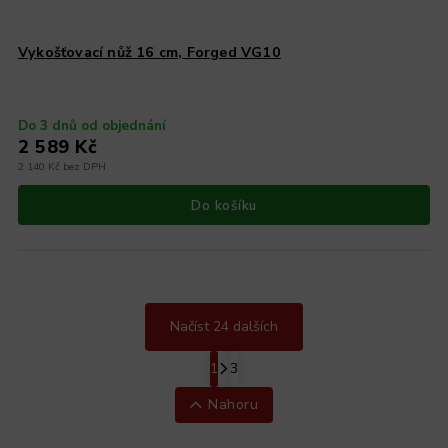
Vykošťovací nůž 16 cm, Forged VG10
Do 3 dnů od objednání
2 589 Kč
2 140 Kč bez DPH
Do košíku
Načíst 24 dalších
1
3
Nahoru