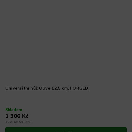
Universální nůž Olive 12,5 cm, FORGED
Skladem
1 306 Kč
1 079 Kč bez DPH