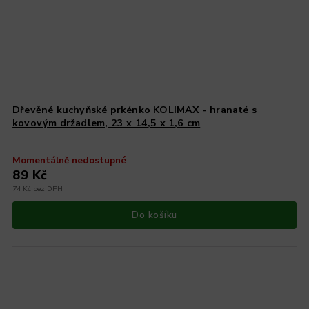
Dřevěné kuchyňské prkénko KOLIMAX - hranaté s
kovovým držadlem, 23 x 14,5 x 1,6 cm
Momentálně nedostupné
89 Kč
74 Kč bez DPH
Do košíku