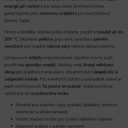
energii při vaření
a po celou dobu životnosti hrnce
garantujeme jeho
rovinnou stabilitu
pro bezztrátový
přenos tepla.
Hrnce a rendlíky včetně poklic můžete použít
v troubě až do
300 °C
. Skleněné
poklice
jsou navíc opatřeny
parním
ventilem
pro snadný
odvod páry
během úpravy pokrmů.
Celokovové
úchyty
mají přerušené tepelné mosty a při
použití
na sporáku nepálí
. Nádoby mají
široký odlévací
okraj
pro snadnou manipulaci s obsahem bez
ukapávání a
zašpinění nádob
. Pro komfortní údržbu a pohodlné vaření je
jejich vnitřní povrch
3x jemně broušený
.
Vnější povrch je
vyleštěný do
zrcadlového lesku
.
Vhodné pro všechny typy sporáků (indukční, plynové,
elektrické a sklokeramické).
Vnitřní značení litráže pro rychlé odměření objemu.
Skleněné poklice s parním ventilem.