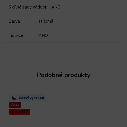
6 dílné sady nádobí
:
ANO
Barva
:
stříbrná
Indukce
:
ANO
Podobné produkty
Český výrobek
Akce
Sleva 20%