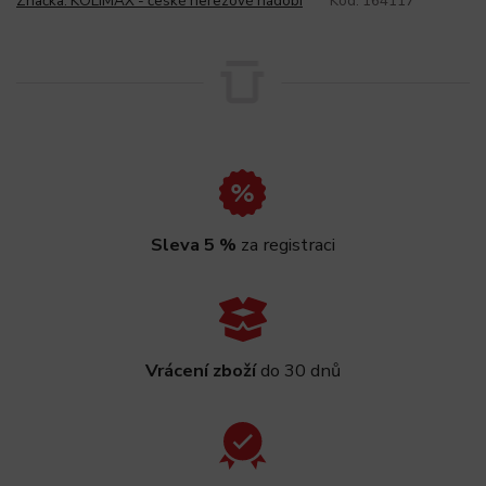
Značka:
KOLIMAX - české nerezové nádobí
Kód:
164117
Sleva 5 %
za registraci
Vrácení zboží
do 30 dnů