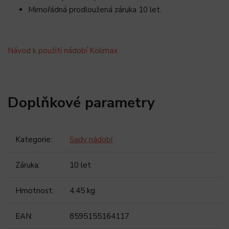
Mimořádná prodloužená záruka 10 let.
Návod k použití nádobí Kolimax
Doplňkové parametry
Kategorie
:
Sady nádobí
Záruka
:
10 let
Hmotnost
:
4.45 kg
EAN
:
8595155164117