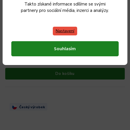
Takto získané informace sdílíme se svými
partnery pro sociální média, inzerci a analýzy.
Sada nádobí KOLIMAX PREMIUM 8 ks
Nastavení
Skladem
Souhlasím
4 290 Kč / 1 ks
4 290 Kč
3 545 Kč bez DPH
Do košíku
Český výrobek