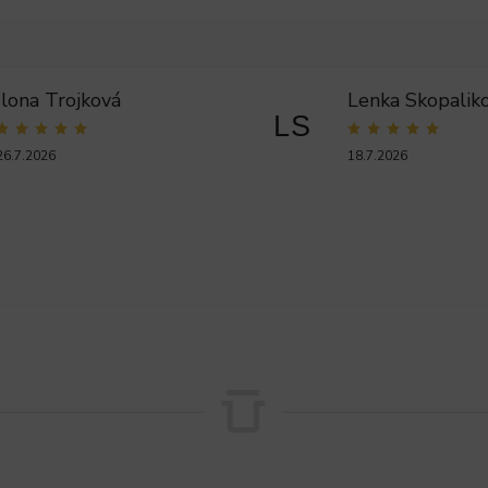
Ilona Trojková
Lenka Skopalik
LS
26.7.2026
18.7.2026