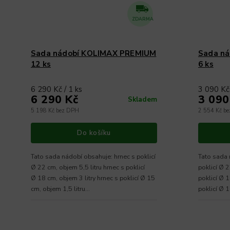
ZDARMA
Sada nádobí KOLIMAX PREMIUM
Sada n
12 ks
6 ks
6 290 Kč / 1 ks
3 090 Kč 
6 290 Kč
3 090
Skladem
5 198 Kč bez DPH
2 554 Kč b
Do košíku
Tato sada nádobí obsahuje: hrnec s poklicí
Tato sada nád
Ø 22 cm, objem 5,5 litru hrnec s poklicí
poklicí Ø 2
Ø 18 cm, objem 3 litry hrnec s poklicí Ø 15
poklicí Ø 1
cm, objem 1,5 litru...
poklicí Ø 1