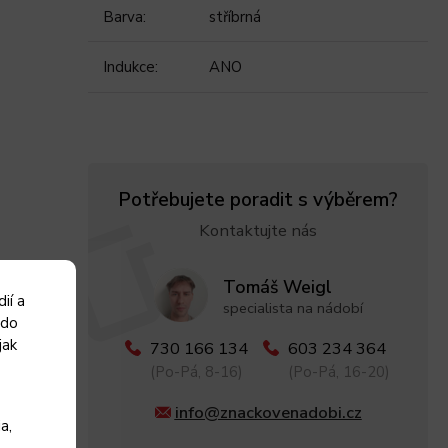
Barva
:
stříbrná
Indukce
:
ANO
Potřebujete poradit s výběrem?
Kontaktujte nás
Tomáš Weigl
ií a
specialista na nádobí
 do
jak
730 166 134
603 234 364
(Po-Pá, 8-16)
(Po-Pá, 16-20)
info@znackovenadobi.cz
a,