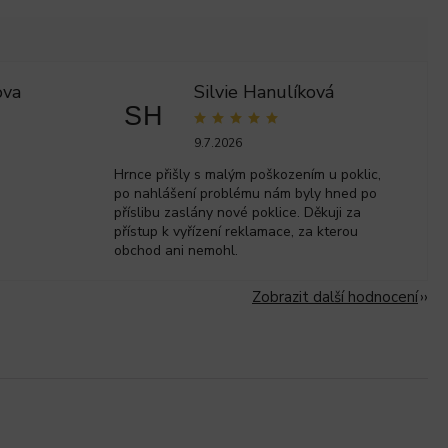
ova
Silvie Hanulíková
SH
9.7.2026
Hrnce přišly s malým poškozením u poklic,
po nahlášení problému nám byly hned po
příslibu zaslány nové poklice. Děkuji za
přístup k vyřízení reklamace, za kterou
obchod ani nemohl.
Zobrazit další hodnocení