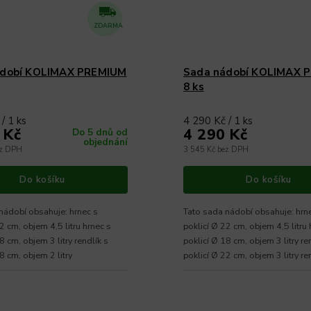
ZDARMA
ádobí KOLIMAX PREMIUM
Sada nádobí KOLIMAX 
8 ks
/ 1 ks
4 290 Kč / 1 ks
 Kč
4 290 Kč
Do 5 dnů od
objednání
ez DPH
3 545 Kč bez DPH
Do košíku
Do košíku
obí obsahuje: hrnec s
Tato sada nádobí obsahuje: hrnec s
2 cm, objem 4,5 litru hrnec s
poklicí Ø 22 cm, objem 4,5 litru 
8 cm, objem 3 litry rendlík s
poklicí Ø 18 cm, objem 3 litry re
8 cm, objem 2 litry
poklicí Ø 22 cm, objem 3 litry ren