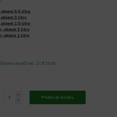
e
:
 objem 5,5 litru
 objem 3 litry
 objem 1,5 litry
, objem 3 litry
m, objem 1 litry
ůžeme doručit do:
17.8.2026
Přidat do košíku