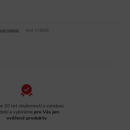
ové nádobí
Kód:
115829
 20 let zkušeností s výrobou
dobí a vybíráme
pro Vás jen
ověřené produkty