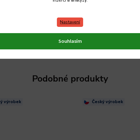
inzerci a analýzy.
Nastavení
Souhlasím
Podobné produkty
ý výrobek
Český výrobek