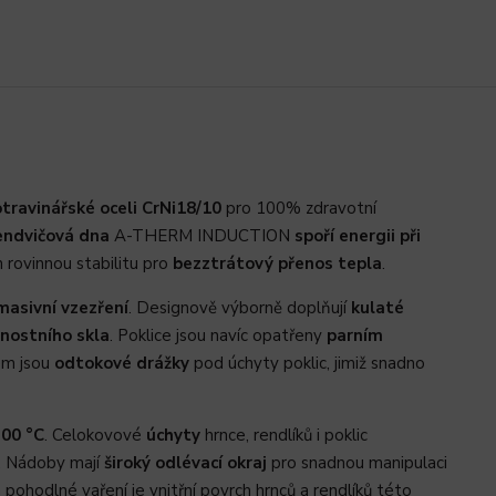
travinářské oceli CrNi18/10
pro 100% zdravotní
endvičová dna
A-THERM INDUCTION
spoří energii při
 rovinnou stabilitu pro
bezztrátový přenos tepla
.
masivní vzezření
. Designově výborně doplňují
kulaté
nostního skla
. Poklice jsou navíc opatřeny
parním
em jsou
odtokové drážky
pod úchyty poklic, jimiž snadno
300 °C
. Celokovové
úchyty
hrnce, rendlíků i poklic
. Nádoby mají
široký odlévací okraj
pro snadnou manipulaci
 pohodlné vaření je vnitřní povrch hrnců a rendlíků této