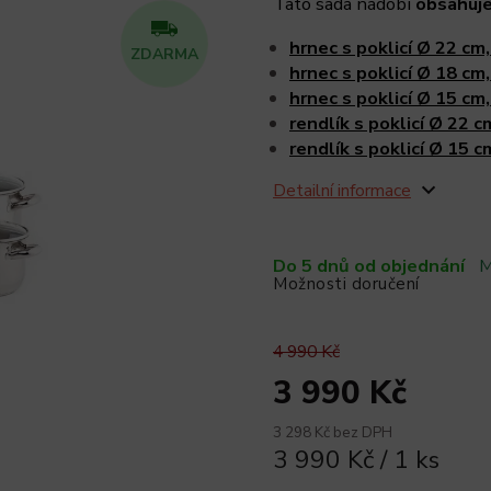
Tato sada nádobí
obsahuj
hrnec s poklicí Ø 22 cm,
ZDARMA
hrnec s poklicí Ø 18 cm,
hrnec s poklicí Ø 15 cm,
rendlík s poklicí
Ø 22 cm
rendlík s poklicí Ø 15 c
Detailní informace
Do 5 dnů od objednání
M
Možnosti doručení
4 990 Kč
3 990 Kč
3 298 Kč bez DPH
3 990 Kč / 1 ks