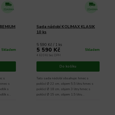
ZDARMA
ZDARMA
PREMIUM
Sada nádobí KOLIMAX KLASIK
10 ks
5 590 Kč / 1 ks
5 590 Kč
Skladem
Skladem
4 620 Kč bez DPH
Do košíku
Tato sada nádobí obsahuje: hrnec s
hrnec s
poklicí Ø 22 cm, objem 5,5 litru hrnec s
ndlík s
poklicí Ø 18 cm, objem 3 litry hrnec s
dlík s...
poklicí Ø 15 cm, objem 1,5 litru...