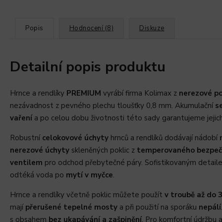
Popis
Hodnocení (8)
Diskuze
Detailní popis produktu
Hrnce a rendlíky
PREMIUM
vyrábí firma Kolimax z
nerezové po
nezávadnost z pevného plechu tloušťky 0,8 mm. Akumulační
s
vaření
a po celou dobu životnosti této sady garantujeme jejich
Robustní
celokovové úchyty
hrnců a rendlíků dodávají nádobí
nerezové úchyty
skleněných poklic z
temperovaného bezpeč
ventilem
pro odchod přebytečné páry. Sofistikovaným detail
odtéká voda po
mytí v myčce
.
Hrnce a rendlíky včetně poklic můžete použít
v troubě až do 
mají
přerušené tepelné mosty
a při použití na sporáku
nepálí
s obsahem
bez ukapávání
a zašpinění
. Pro komfortní údržbu a