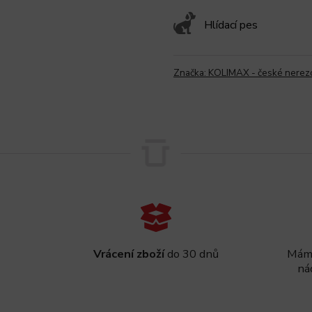
Hlídací pes
Značka:
KOLIMAX - české nerez
Vrácení zboží
do 30 dnů
Máme
ná