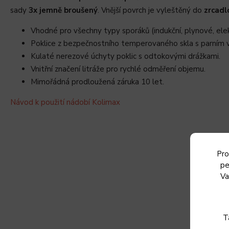
sady
3x jemně broušený
. Vnější povrch je vyleštěný do
zrcadl
Vhodné pro všechny typy sporáků (indukční, plynové, elek
Poklice z bezpečnostního temperovaného skla s
parním 
Kulaté nerezové úchyty poklic s odtokovými drážkami.
Vnitřní značení litráže pro rychlé odměření objemu.
Mimořádná prodloužená záruka 10 let.
Návod k použití nádobí Kolimax
Pro
pe
Va
T