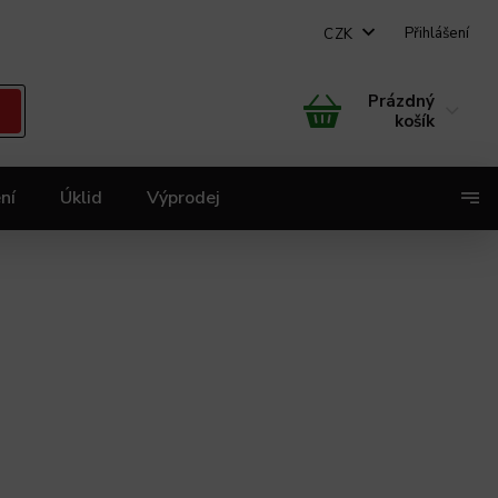
Přihlášení
CZK
Prázdný
košík
ní
Úklid
Výprodej
X