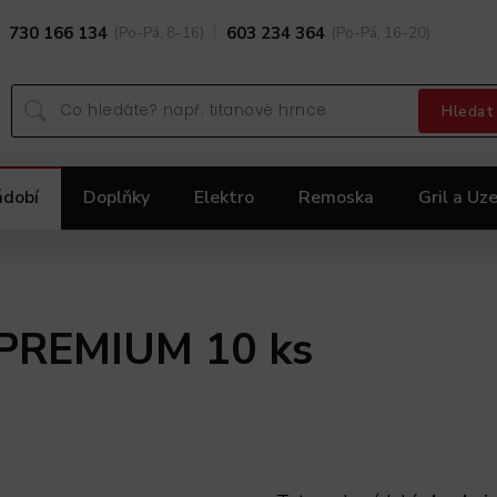
730 166 134
(Po-Pá, 8-16)
603 234 364
(Po-Pá, 16-20)
Hledat
ádobí
Doplňky
Elektro
Remoska
Gril a Uze
Dárky
Black Friday 2025
Akční nabídka KOLIMA
 PREMIUM 10 ks