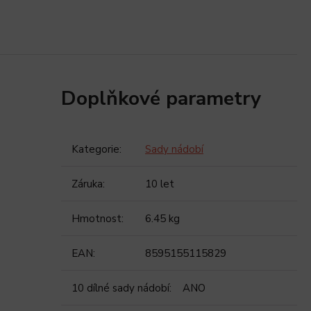
Doplňkové parametry
Kategorie
:
Sady nádobí
Záruka
:
10 let
Hmotnost
:
6.45 kg
EAN
:
8595155115829
10 dílné sady nádobí
:
ANO