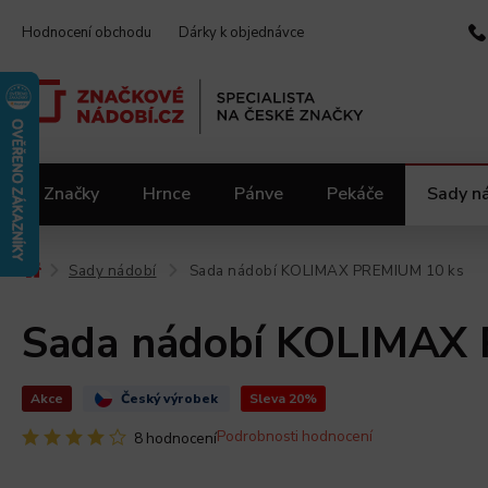
Hodnocení obchodu
Dárky k objednávce
Značky
Hrnce
Pánve
Pekáče
Sady n
Video kuchařka
Slevy 2.jakost
Materiály
Sady nádobí
Sada nádobí KOLIMAX PREMIUM 10 ks
/
/
Sada nádobí KOLIMAX
Akce
Český výrobek
Sleva 20%
Podrobnosti hodnocení
8 hodnocení