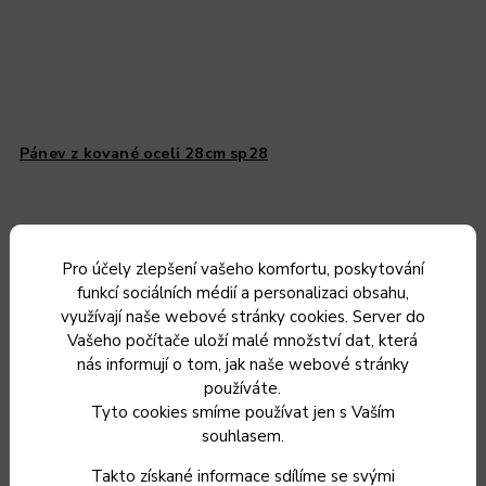
Pánev z kované oceli 28cm sp28
Do 3 dnů od objednání
1 708 Kč
Pro účely zlepšení vašeho komfortu, poskytování
1 412 Kč bez DPH
funkcí sociálních médií a personalizaci obsahu,
využívají naše webové stránky cookies. Server do
Do košíku
Vašeho počítače uloží malé množství dat, která
nás informují o tom, jak naše webové stránky
používáte.
Tyto cookies smíme používat jen s Vaším
souhlasem.
Strojově kovaná smažící
pánev
. Ve velmi silném a těžkém
Takto získané informace sdílíme se svými