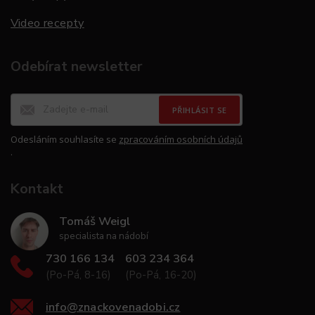
Video recepty
Odebírat newsletter
PŘIHLÁSIT SE
Odesláním souhlasíte se
zpracováním osobních údajů
.
Kontakt
Tomáš Weigl
specialista na nádobí
730 166 134
603 234 364
(Po-Pá, 8-16)
(Po-Pá, 16-20)
info
@
znackovenadobi.cz