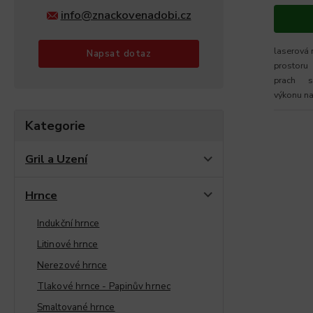
info@znackovenadobi.cz
laserová 
Napsat dotaz
prostoru
prach sac
výkonu na
Kategorie
Gril a Uzení
Hrnce
Indukční hrnce
Litinové hrnce
Nerezové hrnce
Tlakové hrnce - Papinův hrnec
Smaltované hrnce