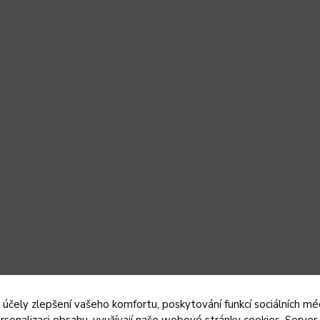
 účely zlepšení vašeho komfortu, poskytování funkcí sociálních méd
rsonalizaci obsahu, využívají naše webové stránky cookies. Server