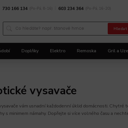
730 166 134
(Po-Pá, 8-16)
603 234 364
(Po-Pá, 16-20)
Hledat
ádobí
Doplňky
Elektro
Remoska
Gril a Uze
Dárky
Black Friday 2025
Akční nabídka KOLIMA
tické vysavače
vysavače vám usnadní každodenní úklid domácnosti. Chytré tec
ahy s minimem námahy. Dopřejte si více volného času a necht