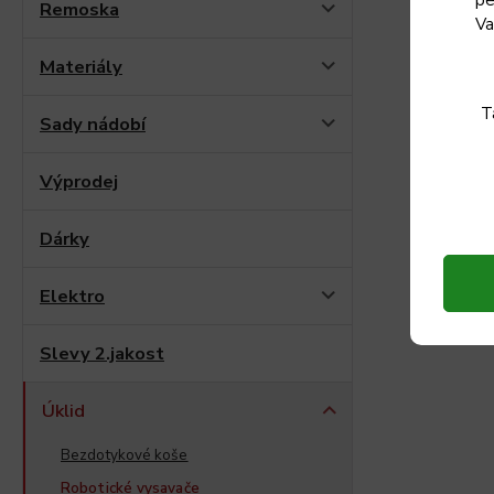
Remoska
Va
Materiály
T
Sady nádobí
Výprodej
Dárky
Elektro
Slevy 2.jakost
Úklid
Bezdotykové koše
Robotické vysavače