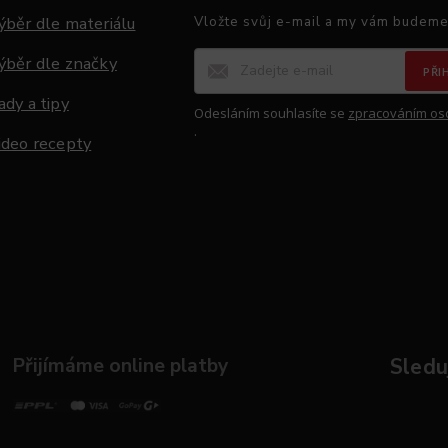
ýběr dle materiálu
Vložte svůj e-mail a my vám budeme
ýběr dle značky
PŘI
ady a tipy
Odesláním souhlasíte se
zpracováním os
.
ideo recepty
Přijímáme online platby
Sleduj