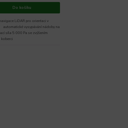
Do košíku
navigace LiDAR pro orientaci v
 automatické vysypávání nádoby na
í síla 5 000 Pa se zvýšením
 koberci