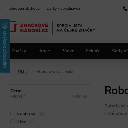
Hodnocení obchodu
Dárky k objednávce
Značky
Hrnce
Pánve
Pekáče
Sady n
Video kuchařka
Slevy 2.jakost
Materiály
Úklid
Robotické vysavače
/
/
Robo
Cena
6999
Kč
7000
Kč
Robotické 
čisté podl
Na skladě
1
Akce
0