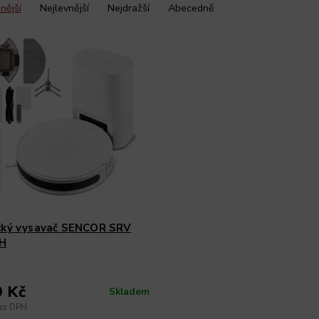
nější
Nejlevnější
Nejdražší
Abecedně
cký vysavač SENCOR SRV
H
9 Kč
Skladem
bez DPH