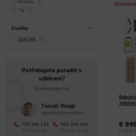
Novinka
0
Nejprodáva
Tip
0
Značky
SENCOR
1
Potřebujete poradit s
výběrem?
Kontaktujte nás
Roboti
7485W
Tomáš Weigl
specialista na nádobí
6 99
730 166 134
603 234 364
(Po-Pá, 8-16)
(Po-Pá, 16-20)
5 784 Kč 