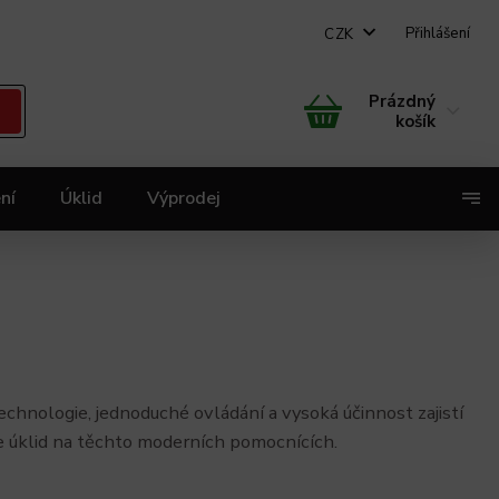
Přihlášení
CZK
Prázdný
košík
ní
Úklid
Výprodej
X
hnologie, jednoduché ovládání a vysoká účinnost zajistí
e úklid na těchto moderních pomocnících.