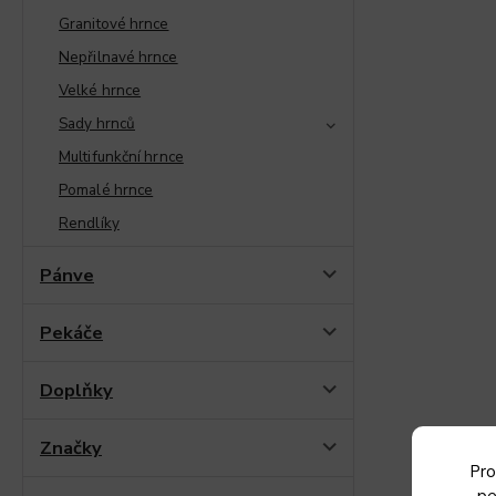
Granitové hrnce
Nepřilnavé hrnce
Velké hrnce
Sady hrnců
Multifunkční hrnce
Pomalé hrnce
Rendlíky
Pánve
Pekáče
Doplňky
Značky
Pro
pe