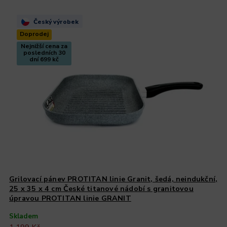
Český výrobek
Doprodej
Nejnižší cena za
posledních 30
dní 699 kč
Grilovací pánev PROTITAN linie Granit, šedá, neindukční,
25 x 35 x 4 cm
České titanové nádobí s granitovou
úpravou PROTITAN linie GRANIT
Skladem