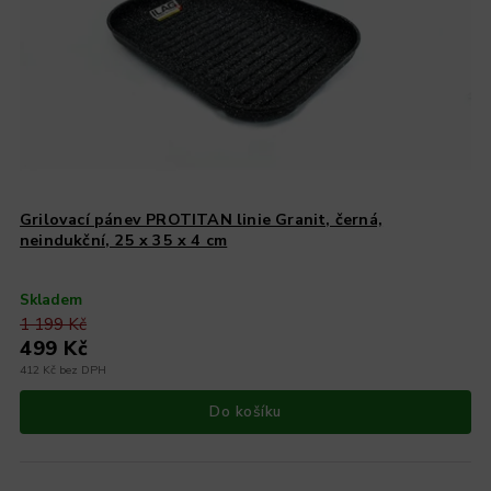
Grilovací pánev PROTITAN linie Granit, černá,
neindukční, 25 x 35 x 4 cm
Skladem
1 199 Kč
499 Kč
412 Kč bez DPH
Do košíku