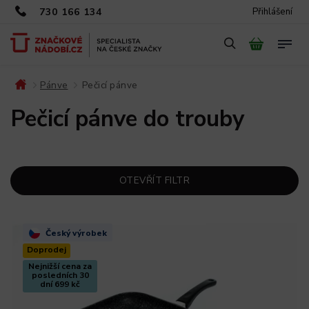
730 166 134
Přihlášení
Pánve
Pečicí pánve
/
/
Pečicí pánve do trouby
OTEVŘÍT FILTR
Český výrobek
Doprodej
Nejnižší cena za
posledních 30
dní 699 kč