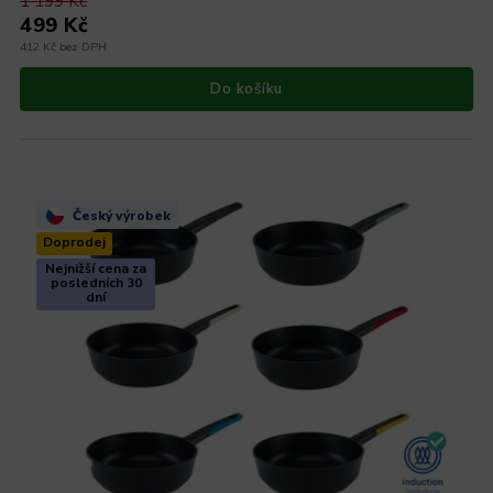
1 199 Kč
499 Kč
412 Kč bez DPH
Do košíku
Český výrobek
Doprodej
Nejnižší cena za
posledních 30
dní