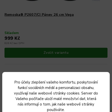
Remoska® P2607/CI Pánev 26 cm Vega
Skladem
999 Kč
826 Kč bez DPH
Zvolit variantu
Pro účely zlepšení vašeho komfortu, poskytování
Pečicími pánvemi se nazývají pánve, které je možné používat
funkcí sociálních médií a personalizaci obsahu,
také v troubě. Máte tedy jednoduchou možnost pokrm i s
využívají naše webové stránky cookies. Server do
pánví po opečení šoupnout do trouby a zapéct nebo
Vašeho počítače uloží malé množství dat, která
gratinovat.
nás informují o tom, jak naše webové stránky
používáte.