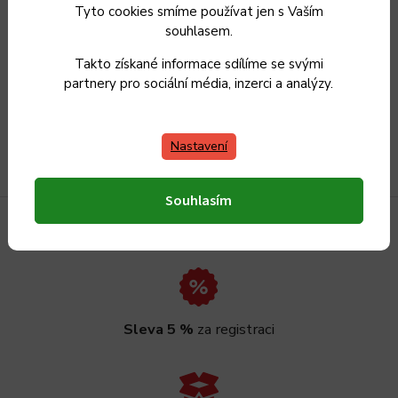
Tyto cookies smíme používat jen s Vaším
Objevte svět vaření se značkovým nádobím na
souhlasem.
znackovenadobi.cz !
Takto získané informace sdílíme se svými
partnery pro sociální média, inzerci a analýzy.
Číst více
Nastavení
Souhlasím
Sleva 5 %
za registraci