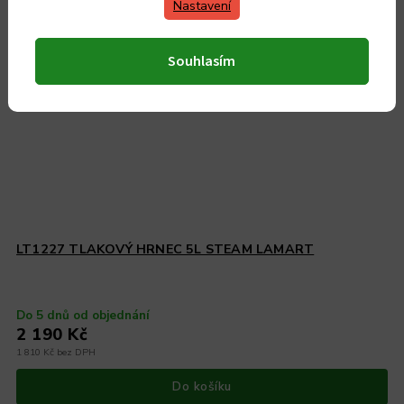
Nastavení
Souhlasím
LT1227 TLAKOVÝ HRNEC 5L STEAM LAMART
Do 5 dnů od objednání
2 190 Kč
1 810 Kč bez DPH
Do košíku