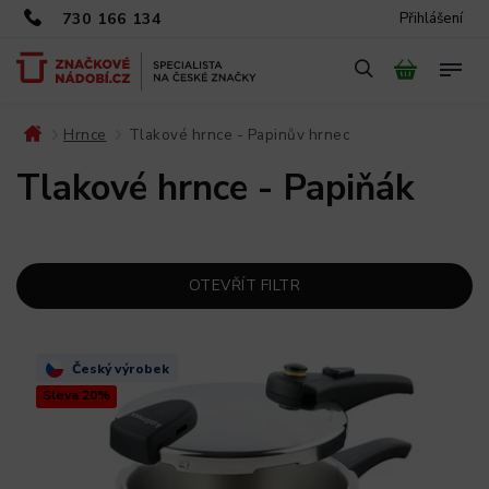
730 166 134
Přihlášení
Hrnce
Tlakové hrnce - Papinův hrnec
/
/
Tlakové hrnce - Papiňák
OTEVŘÍT FILTR
Český výrobek
Sleva 20%