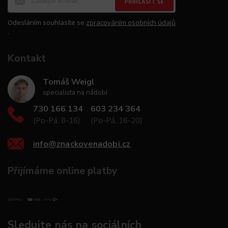
PŘIHLÁSIT SE
Odesláním souhlasíte se
zpracováním osobních údajů
.
Kontakt
Tomáš Weigl
specialista na nádobí
730 166 134
603 234 364
(Po-Pá, 8-16)
(Po-Pá, 16-20)
info
@
znackovenadobi.cz
Přijímáme online platby
Sledujte nás na sociálních