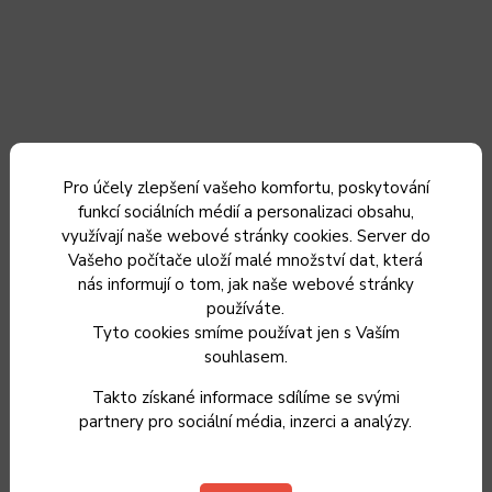
LT1228 TLAKOVÝ HRNEC 7L STEAM LAMART
Pro účely zlepšení vašeho komfortu, poskytování
funkcí sociálních médií a personalizaci obsahu,
využívají naše webové stránky cookies. Server do
Do 5 dnů od objednání
Vašeho počítače uloží malé množství dat, která
2 350 Kč
nás informují o tom, jak naše webové stránky
1 942 Kč bez DPH
používáte.
Do košíku
Tyto cookies smíme používat jen s Vaším
souhlasem.
Takto získané informace sdílíme se svými
partnery pro sociální média, inzerci a analýzy.