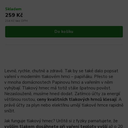
Skladem
259 Kč
214 Kč bez DPH
Do košíku
Levně, rychle, chutně a zdravě. Tak by se také dalo popsat
vaření v moderním tlakovém hrnci – papiňáku. Přesto se
v mnoha domácnostech Papinovu hrnci a vařením v něm
vyhýbají. Tlakový hrnec má totiž stále špatnou pověst.
Nezaslouženě, musíme hned dodat. Zatímco účty za energií
většinou rostou,
ceny kvalitních tlakových hrnců klesají
. A
právě účty za plyn nebo elektřinu umějí tlakové hrnce rapidně
snížit.
Jak funguje tlakový hrnec? Určitě si z fyziky pamatujete, že
vyšším tlakem dosáhnete při vaření teploty vyšší
až o 20