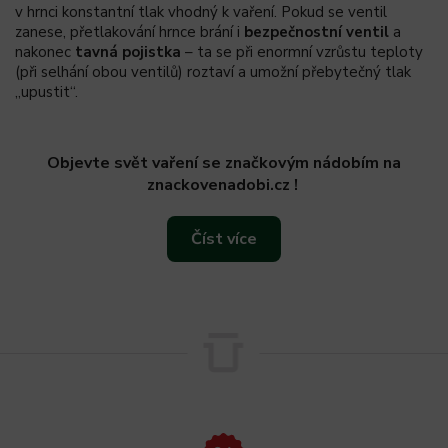
v hrnci konstantní tlak vhodný k vaření. Pokud se ventil
zanese, přetlakování hrnce brání i
bezpečnostní ventil
a
nakonec
tavná pojistka
– ta se při enormní vzrůstu teploty
(při selhání obou ventilů) roztaví a umožní přebytečný tlak
„upustit“.
Objevte svět vaření se značkovým nádobím na
znackovenadobi.cz !
Číst více