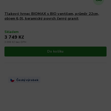
Tlakový hrnec BIOMAX s BIO ventilem, průměr 22cm,
objem 6,0l, keramický povrch černý granit
Skladem
3 749 Kč
3 098 Kč bez DPH
Do košíku
Český výrobek