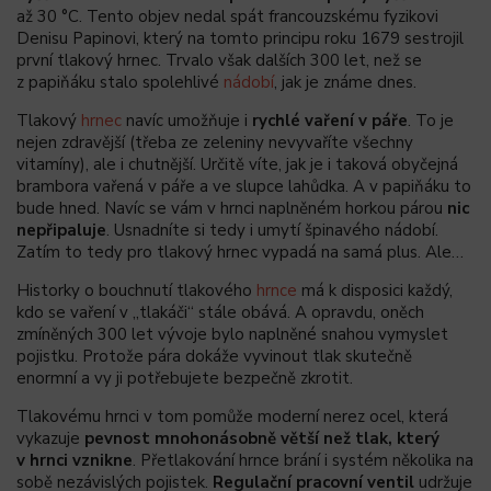
až 30 °C. Tento objev nedal spát francouzskému fyzikovi
Denisu Papinovi, který na tomto principu roku 1679 sestrojil
první tlakový hrnec. Trvalo však dalších 300 let, než se
z papiňáku stalo spolehlivé
nádobí
, jak je známe dnes.
Tlakový
hrnec
navíc umožňuje i
rychlé vaření v páře
. To je
nejen zdravější (třeba ze zeleniny nevyvaříte všechny
vitamíny), ale i chutnější. Určitě víte, jak je i taková obyčejná
brambora vařená v páře a ve slupce lahůdka. A v papiňáku to
bude hned. Navíc se vám v hrnci naplněném horkou párou
nic
nepřipaluje
. Usnadníte si tedy i umytí špinavého nádobí.
Zatím to tedy pro tlakový hrnec vypadá na samá plus. Ale…
Historky o bouchnutí tlakového
hrnce
má k disposici každý,
kdo se vaření v „tlakáči“ stále obává. A opravdu, oněch
zmíněných 300 let vývoje bylo naplněné snahou vymyslet
pojistku. Protože pára dokáže vyvinout tlak skutečně
enormní a vy ji potřebujete bezpečně zkrotit.
Tlakovému hrnci v tom pomůže moderní nerez ocel, která
vykazuje
pevnost mnohonásobně větší než tlak, který
v hrnci vznikne
. Přetlakování hrnce brání i systém několika na
sobě nezávislých pojistek.
Regulační pracovní ventil
udržuje