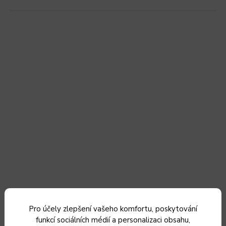
Smaltovaný gastro hrnec Belis/Sfinx, 26,5 x 40 cm, 30 l
Pro účely zlepšení vašeho komfortu, poskytování
funkcí sociálních médií a personalizaci obsahu,