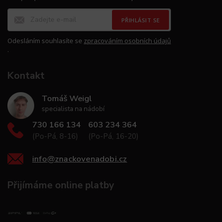
PŘIHLÁSIT SE
Odesláním souhlasíte se
zpracováním osobních údajů
.
Kontakt
Tomáš Weigl
specialista na nádobí
730 166 134
603 234 364
(Po-Pá, 8-16)
(Po-Pá, 16-20)
info
@
znackovenadobi.cz
Přijímáme online platby