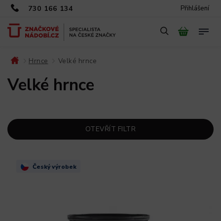
730 166 134
Přihlášení
Hrnce
Velké hrnce
/
/
Velké hrnce
OTEVŘÍT FILTR
Český výrobek