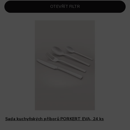
OTEVŘÍT FILTR
Sada kuchyňských příborů PORKERT EVA, 24 ks