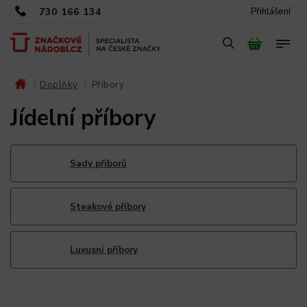
730 166 134
Přihlášení
Doplňky
Příbory
/
/
Jídelní příbory
Sady příborů
Steakové příbory
Luxusní příbory