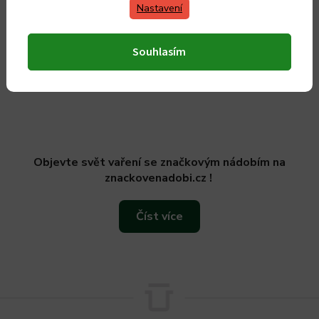
Nastavení
594 Kč bez DPH
Do košíku
Souhlasím
Objevte svět vaření se značkovým nádobím na
znackovenadobi.cz !
Číst více