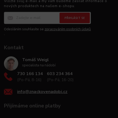
Vložte svůj e-mail a my vám budeme zasílat informace o
nových produktech na našem e-shopu.
PŘIHLÁSIT SE
Odesláním souhlasíte se
zpracováním osobních údajů
.
Kontakt
Tomáš Weigl
specialista na nádobí
730 166 134
603 234 364
(Po-Pá, 8-16)
(Po-Pá, 16-20)
info
@
znackovenadobi.cz
Přijímáme online platby