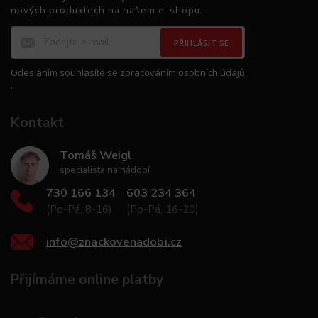
nových produktech na našem e-shopu.
PŘIHLÁSIT SE
Odesláním souhlasíte se
zpracováním osobních údajů
.
Kontakt
Tomáš Weigl
specialista na nádobí
730 166 134
603 234 364
(Po-Pá, 8-16)
(Po-Pá, 16-20)
info
@
znackovenadobi.cz
Přijímáme online platby