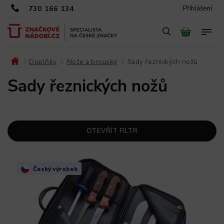
730 166 134
Přihlášení
Doplňky
Nože a brousky
Sady řeznických nožů
/
/
/
Sady řeznických nožů
OTEVŘÍT FILTR
Český výrobek