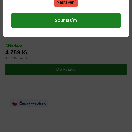
Nastavení
Souhlasím
MAGNETICKÝ STOJAN S 5 NOŽI BUBINGA
Skladem
4 759 Kč
3 933 Kč bez DPH
Do košíku
Český výrobek