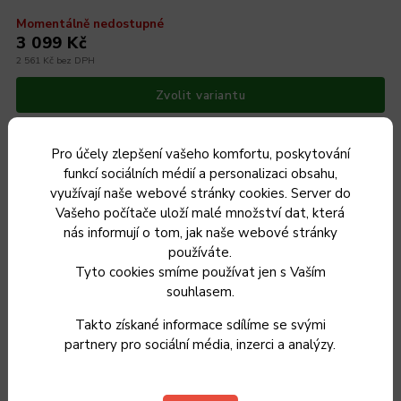
Momentálně nedostupné
3 099 Kč
2 561 Kč bez DPH
Zvolit variantu
Pro účely zlepšení vašeho komfortu, poskytování
funkcí sociálních médií a personalizaci obsahu,
využívají naše webové stránky cookies. Server do
Český výrobek
Vašeho počítače uloží malé množství dat, která
nás informují o tom, jak naše webové stránky
používáte.
Tyto cookies smíme používat jen s Vaším
souhlasem.
Takto získané informace sdílíme se svými
partnery pro sociální média, inzerci a analýzy.