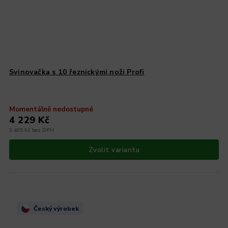
Svinovačka s 10 řeznickými noži Profi
Momentálně nedostupné
4 229 Kč
3 495 Kč bez DPH
Zvolit variantu
Český výrobek