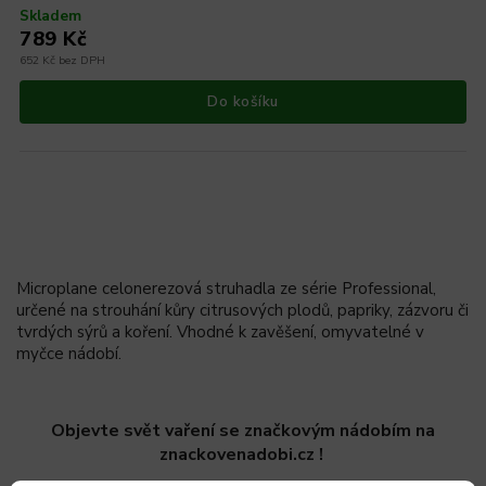
Skladem
789 Kč
652 Kč bez DPH
Do košíku
Microplane celonerezová struhadla ze série Professional,
určené na strouhání kůry citrusových plodů, papriky, zázvoru či
tvrdých sýrů a koření. Vhodné k zavěšení, omyvatelné v
myčce nádobí.
Objevte svět vaření se značkovým nádobím na
znackovenadobi.cz !