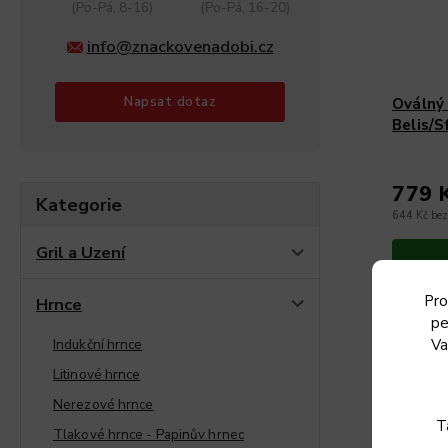
(Po-Pá, 8-16)
(Po-Pá, 16-20)
info@znackovenadobi.cz
Napsat dotaz
Oválný
Belis/S
779 
Kategorie
644 Kč be
Gril a Uzení
Pro
Hrnce
Rozměr: 4
pe
Materiál: Sma
Indukční hrnce
Va
NA VĚTŠÍ
CCA 7 KG
Litinové hrnce
Nerezové hrnce
T
Tlakové hrnce - Papinův hrnec