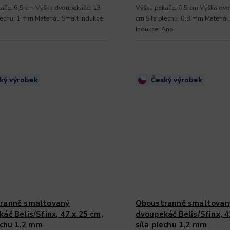
áče: 6,5 cm Výška dvoupekáče: 13
Výška pekáče: 6,5 cm Výška dv
lechu: 1 mm Materiál: Smalt Indukce:
cm Síla plechu: 0,8 mm Materiál
Indukce: Ano
ký výrobek
Český výrobek
ranně smaltovaný
Oboustranně smaltovan
áč Belis/Sfinx, 47 x 25 cm,
dvoupekáč Belis/Sfinx, 4
echu 1,2 mm
síla plechu 1,2 mm