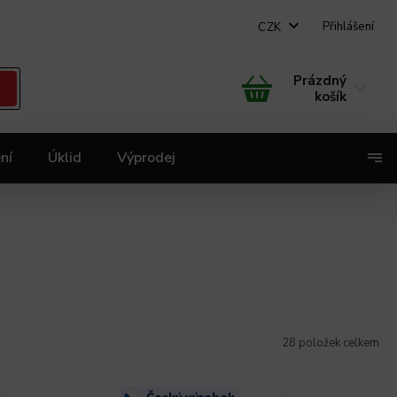
Přihlášení
CZK
Prázdný
košík
ní
Úklid
Výprodej
X
28
položek celkem