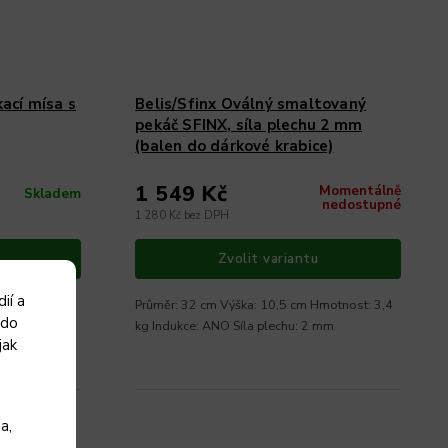
ací mísa s
Belis/Sfinx Oválný smaltovaný
pekáč SFINX, síla plechu 2 mm
(balen do dárkové krabice)
1 549 Kč
Momentálně
Skladem
nedostupné
1 280 Kč bez DPH
Zvolit variantu
ií a
Průměr: 32 cm Výška: 10,5 cm Hmotnost: 3,4
 do
kg Indukce: ANO Síla plechu: 2 mm
jak
a,