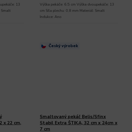
oupekáče: 13
Výška pekáče: 6,5 cm Výška dvoupekáče: 13
: Smalt
cm Síla plechu: 0,8 mm Materiál: Smalt
Indukce: Ano
Český výrobek
ý
Smaltovaný pekáč Belis/Sfinx
2 x 22 cm,
Stabil Extra ŠTIKA, 32 cm x 24cm x
7 cm