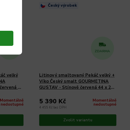
Český výrobek
ZDARMA
ZDARMA
áč velký
Litinový smaltovaný Pekáč velký +
NA
Víko Český smalt GOURMETINA
červená 44
GUSTAV - Stínově červená 44 x 24
x 13 cm
5 390 Kč
Momentálně
Momentálně
nedostupné
nedostupné
4 455 Kč bez DPH
Zvolit variantu