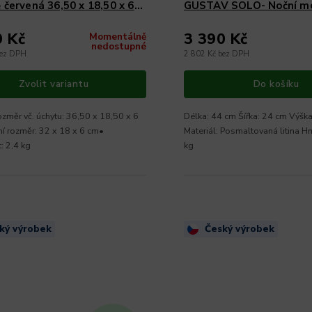
 červená 36,50 x 18,50 x 6
GUSTAV SOLO- Noční mo
24 x 7,5 cm
0 Kč
3 390 Kč
Momentálně
nedostupné
bez DPH
2 802 Kč bez DPH
Zvolit variantu
Do košíku
rozměr vč. úchytu: 36,50 x 18,50 x 6
Délka: 44 cm Šířka: 24 cm Výška
ní rozměr: 32 x 18 x 6 cm•
Materiál: Posmaltovaná litina H
: 2,4 kg
kg
ký výrobek
Český výrobek