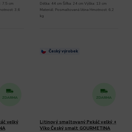
: 7,5 cm
Délka: 44 cm Šířka: 24 cm Výška: 13 cm
motnost: 3,6
Materiál: Posmaltovaná litina Hmotnost: 6,2
kg
Český výrobek
ZDARMA
ZDARMA
áč velký
Litinový smaltovaný Pekáč velký +
NA
Víko Český smalt GOURMETINA