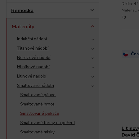
Délka: 44
Remoska
Materiál:
kg
Materiály
Indukční nádobí
Titanové nádobí
Čes
Nerezové nádobí
Hliníkové nádobí
Litinové nádobí
Smaltované nádobí
Smaltované pánve
Smaltované hrnce
Smaltované pekáče
Smaltované formy na pečení
Litino
Smaltované misky
David 