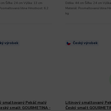
 cm Šířka: 24 cm Výška: 13 cm
Délka: 44 cm Šířka: 24 cm Výška
 Posmaltovaná litina Hmotnost: 6,2
Materiál: Posmaltovaná litina H
kg
ký výrobek
Český výrobek
vý smaltovaný Pekáč malý
Litinový smaltovaný Pek
Český smalt GOURMETINA -
Český smalt GOURMETI