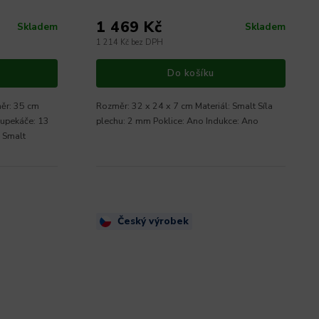
1 469 Kč
Skladem
Skladem
1 214 Kč bez DPH
Do košíku
měr: 35 cm
Rozměr: 32 x 24 x 7 cm Materiál: Smalt Síla
oupekáče: 13
plechu: 2 mm Poklice: Ano Indukce: Ano
: Smalt
Český výrobek