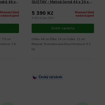
drá 44 x
GUSTAV - Matná černá 44 x 24 x 13
cm
5 390 Kč
Momentálně
Momentálně
nedostupné
nedostupné
4 455 Kč bez DPH
Zvolit variantu
: 7,5 cm
Délka: 44 cm Šířka: 24 cm Výška: 13 cm
motnost: 3,6
Materiál: Posmaltovaná litina Hmotnost: 6,2
kg
Český výrobek