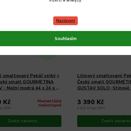
inzerci a analýzy.
ký výrobek
Český výrobek
Nastavení
Souhlasím
ZDARMA
ý smaltovaný Pekáč velký +
Litinový smaltovaný Pek
eský smalt GOURMETINA
Český smalt GOURMETI
 - Noční modrá 44 x 24 x 13
GUSTAV SOLO- Stínově 
x 24 x 7,5 cm
0 Kč
3 390 Kč
Momentálně
nedostupné
bez DPH
2 802 Kč bez DPH
Zvolit variantu
Zvolit variantu