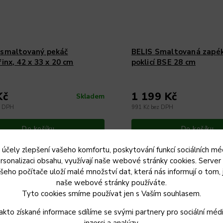
 smaltovaný pekáč
BELIS Smaltovaná zapék
finx, 42 x 33 x 20 cm
poklicí BSE 28 cm
Kč
1 199 Kč
Skladem
z DPH
991 Kč bez DPH
Do košíku
Do košíku
 účely zlepšení vašeho komfortu, poskytování funkcí sociálních méd
2 x 33 x 20 cm Výška: 20 cm
Průměr 28 cm Výška 8,5 cm Síla plechu 2 mm
rsonalizaci obsahu, využívají naše webové stránky cookies. Server
lt Indukce: Ano VELKÝ PEKÁČ
Poklice ano
šeho počítače uloží malé množství dat, která nás informují o tom, 
 HUSU I MENŠÍ KRŮTU DO VÁHY
naše webové stránky používáte.
Tyto cookies smíme používat jen s Vaším souhlasem.
akto získané informace sdílíme se svými partnery pro sociální médi