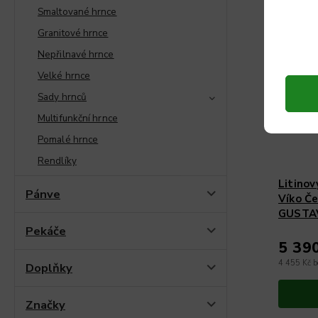
Smaltované hrnce
Čes
Granitové hrnce
Nepřilnavé hrnce
Velké hrnce
Sady hrnců
Multifunkční hrnce
Pomalé hrnce
Rendlíky
Litinov
Pánve
Víko Č
GUSTAV
cm
Pekáče
5 39
4 455 Kč 
Doplňky
Značky