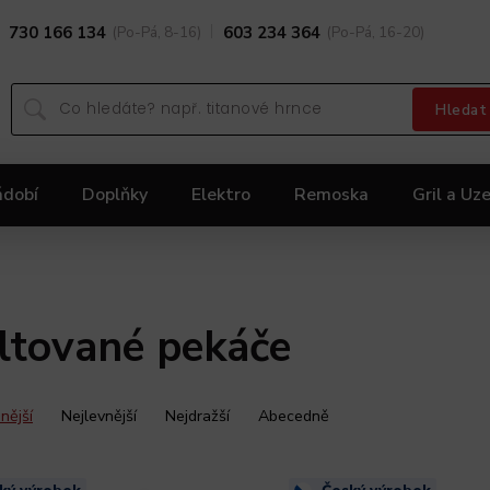
730 166 134
(Po-Pá, 8-16)
603 234 364
(Po-Pá, 16-20)
Hledat
ádobí
Doplňky
Elektro
Remoska
Gril a Uze
Dárky
Black Friday 2025
Akční nabídka KOLIMA
tované pekáče
nější
Nejlevnější
Nejdražší
Abecedně