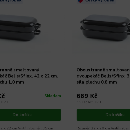
ký výrobek
Český výrobek
ranně smaltovaný
Oboustranně smaltovan
áč Belis/Sfinx, 42 x 22 cm,
dvoupekáč Belis/Sfinx, 3
echu 1,0 mm
síla plechu 0,8 mm
Kč
669 Kč
Skladem
z DPH
553 Kč bez DPH
Do košíku
Do košíku
2 x 22 cm Vnitřní rozměr: 35 cm
Rozměr: 32 x 20 cm Vnitřní roz