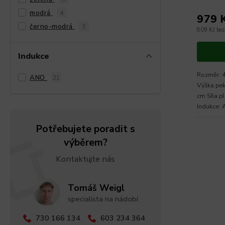
modrá
4
979 
černo-modrá
3
809 Kč be
Indukce
Rozměr: 4
ANO
21
Výška pek
cm Síla p
Indukce: 
Potřebujete poradit s
výběrem?
Kontaktujte nás
Tomáš Weigl
specialista na nádobí
730 166 134
603 234 364