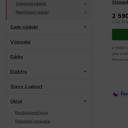
Stínově
Granitové nádobí
cm
Nepřilnavé nádobí
2 59
2 141 Kč 
Sady nádobí
Výprodej
• Vnější 
cm• Vnitř
Dárky
Hmotnost
Elektro
Slevy 2.jakost
Čes
Úklid
Bezdotykové koše
Robotické vysavače