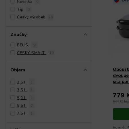
Čes
Novinka
0
Tip
0
Český výrobek
26
Značky
BELIS
9
ČESKÝ SMALT
19
Objem
Oboust
dvoupek
síla pl
2,5 l
1
3,5 l
1
779 
5,0 l
1
644 Kč be
5,5 l
2
7,5 l
1
Rozměr: 4