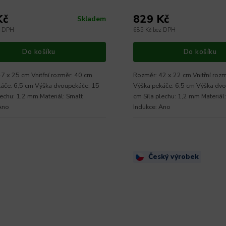
Kč
829 Kč
Skladem
z DPH
685 Kč bez DPH
Do košíku
Do košíku
7 x 25 cm Vnitřní rozměr: 40 cm
Rozměr: 42 x 22 cm Vnitřní roz
áče: 6,5 cm Výška dvoupekáče: 15
Výška pekáče: 6,5 cm Výška dv
lechu: 1,2 mm Materiál: Smalt
cm Síla plechu: 1,2 mm Materiál
Ano
Indukce: Ano
Český výrobek