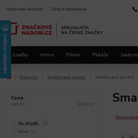
Hodnocení obchodu
Dárky k objednávce
Značky
Hrnce
Pánve
Pekáče
Sady n
Video kuchařka
Slevy 2.jakost
Materiály
Materiály
Smaltované nádobí
Smaltované pekáče
/
/
/
Smal
Cena
669
Kč
5390
Kč
Nejprodáva
Na skladě
10
Akce
0