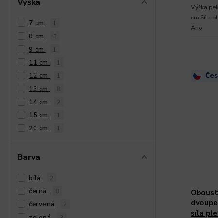
Výška
Výška pek
cm Síla p
7 cm
1
Ano
8 cm
6
9 cm
1
11 cm
1
12 cm
Čes
1
13 cm
8
14 cm
2
15 cm
1
20 cm
1
Barva
bílá
2
černá
8
Oboust
dvoupek
červená
2
síla pl
zelená
3