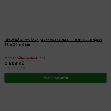
Dřevěné kuchyňské prkénko PORKERT ROBUS - krájecí,
53 x 32 x 4 cm
Momentálně nedostupné
1 699 Kč
1 404 Kč bez DPH
Zvolit variantu