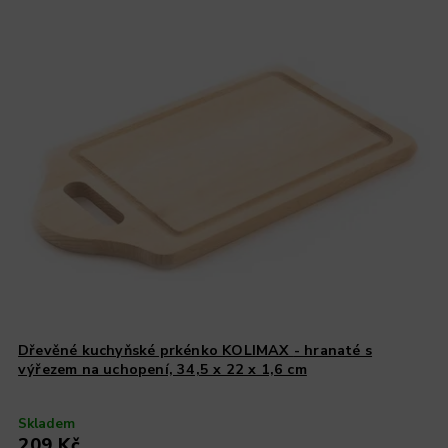
Dřevěné kuchyňské prkénko KOLIMAX - hranaté s
výřezem na uchopení, 34,5 x 22 x 1,6 cm
Skladem
209 Kč