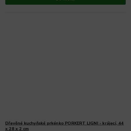
Dřevěné kuchyňské prkénko PORKERT LIGNI - krájecí, 44
x 28 x 2 cm