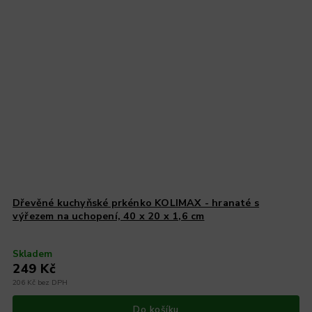
Dřevěné kuchyňské prkénko KOLIMAX - hranaté s
výřezem na uchopení, 40 x 20 x 1,6 cm
Skladem
249 Kč
206 Kč bez DPH
Do košíku