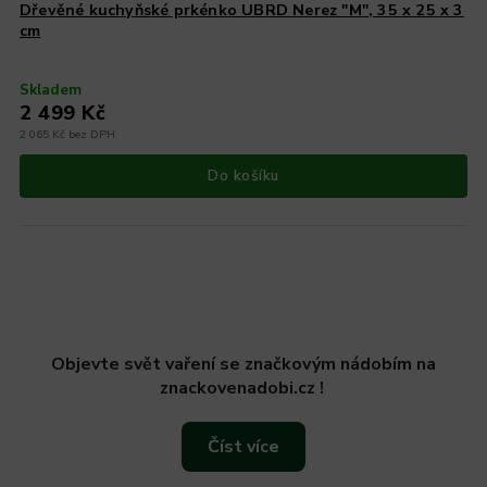
Dřevěné kuchyňské prkénko UBRD Nerez "M", 35 x 25 x 3
cm
Skladem
2 499 Kč
2 065 Kč bez DPH
Do košíku
Objevte svět vaření se značkovým nádobím na
znackovenadobi.cz !
Číst více