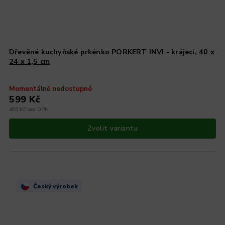
Dřevěné kuchyňské prkénko PORKERT INVI - krájecí, 40 x
24 x 1,5 cm
Momentálně nedostupné
599 Kč
495 Kč bez DPH
Zvolit variantu
Český výrobek