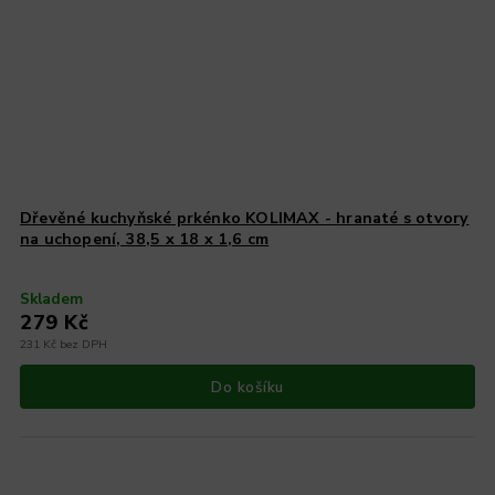
Dřevěné kuchyňské prkénko KOLIMAX - hranaté s otvory
na uchopení, 38,5 x 18 x 1,6 cm
Skladem
279 Kč
231 Kč bez DPH
Do košíku