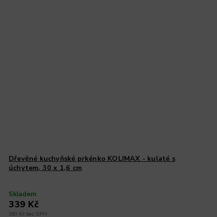
Dřevěné kuchyňské prkénko KOLIMAX - kulaté s
úchytem, 30 x 1,6 cm
Skladem
339 Kč
280 Kč bez DPH