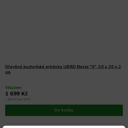
Dřevěné kuchyňské prkénko UBRD Nerez "S", 30 x 20 x 2
cm
Skladem
1 699 Kč
1 404 Kč bez DPH
Do košíku