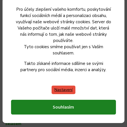
Pro účely zlepšení vašeho komfortu, poskytování
funkcí sociálních médií a personalizaci obsahu,
využívají naše webové stránky cookies. Server do
Vašeho počítače uloží malé množství dat, která
nás informují o tom, jak naše webové stránky
používáte.
Tyto cookies smíme používat jen s Vaším
souhlasem.
Takto získané informace sdílíme se svými
partnery pro sociální média, inzerci a analýzy.
Nastavení
Dřevěné kuchyňské prkénko PORKERT MITIS - krájecí,
Souhlasím
kulaté, 27 x 1,5 cm
Skladem