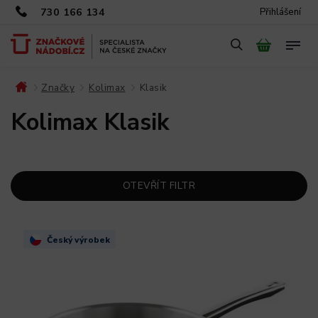
730 166 134
Přihlášení
Značky
Kolimax
Klasik
/
/
/
Kolimax Klasik
OTEVŘÍT FILTR
Český výrobek