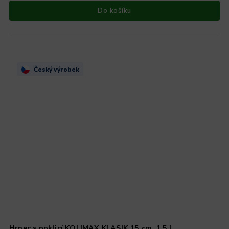
Do košíku
Český výrobek
Hrnec s poklicí KOLIMAX KLASIK 15 cm, 1,5 l