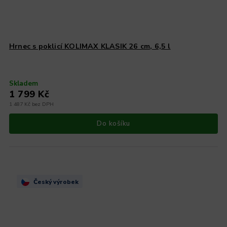
Hrnec s poklicí KOLIMAX KLASIK 26 cm, 6,5 l
Skladem
1 799 Kč
1 487 Kč bez DPH
Do košíku
Český výrobek