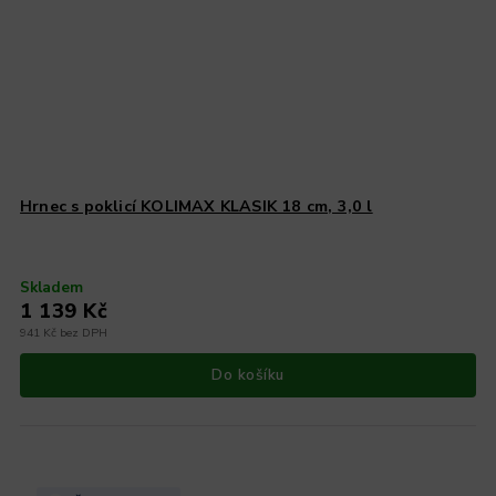
Hrnec s poklicí KOLIMAX KLASIK 18 cm, 3,0 l
Skladem
1 139 Kč
941 Kč bez DPH
Do košíku