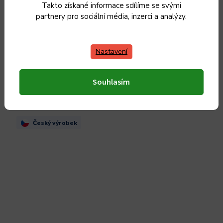
Takto získané informace sdílíme se svými
partnery pro sociální média, inzerci a analýzy.
Skladem
7 190 Kč / 1 ks
7 190 Kč
5 942 Kč bez DPH
Nastavení
Do košíku
Souhlasím
Český výrobek