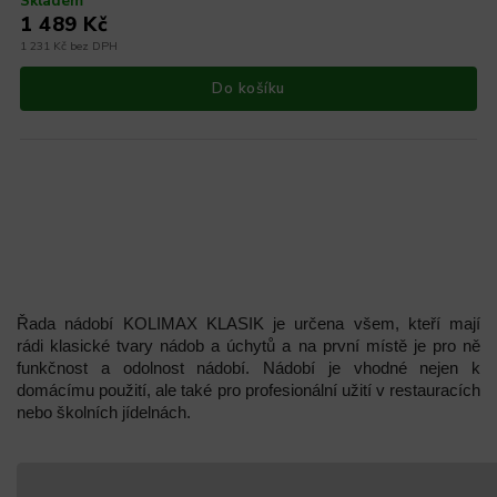
Skladem
1 489 Kč
1 231 Kč bez DPH
Do košíku
Registrujte se a získejte 5 % slevu na nákup a
jedinečnou kuchařku, kterou vám pošleme na email.
Řada nádobí KOLIMAX KLASIK je určena všem, kteří mají
rádi klasické tvary nádob a úchytů a na první místě je pro ně
funkčnost a odolnost nádobí. Nádobí je vhodné nejen k
domácímu použití, ale také pro profesionální užití v restauracích
nebo školních jídelnách.