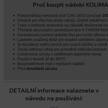
Proč koupit nádobí KOLIMA
Potravinářská nerezová ocel CrNi 18/10 zaručuje
10
Vhodné pro všechny druhy zdrojů, včetně indukčníc
Tvary a velikosti sestaveny na základě zkušeností n
Třívrstvé akumulační sendvičové dno A-THERM IND
Garantovaná rovinná stabilita dna pro rychlý přenos t
Laserem značená litráž pro snadné odměření objem
3x broušený vnitřní povrch pro snazší údržbu a méně
Široký odlévací okraj pro pohodlné odlévání potravin
Celokovové úchyty s odděleným tepelnými mosty
Použití v troubě až do 300°C
Bezproblémové mytí v myčkách nádobí
Plná
desetiletá záruka
DETAILNÍ informace naleznete v
návodu na používání: