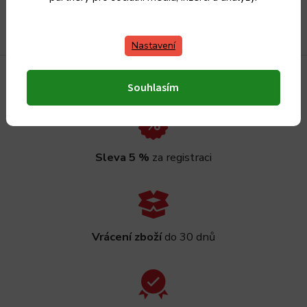
Nastavení
Souhlasím
Sleva 5 %
za registraci
Vrácení zboží
do 30 dnů