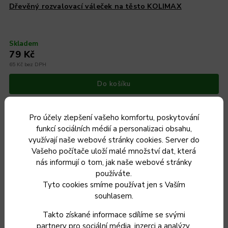
Dřevěný rozvalovací váleček na těsto KOLIMAX
Skladem
79 Kč
65 Kč bez DPH
Do košíku
Pro účely zlepšení vašeho komfortu, poskytování
funkcí sociálních médií a personalizaci obsahu,
využívají naše webové stránky cookies. Server do
Vašeho počítače uloží malé množství dat, která
nás informují o tom, jak naše webové stránky
Objevte svět vaření se značkovým nádobím na
používáte.
znackovenadobi.cz !
Tyto cookies smíme používat jen s Vaším
souhlasem.
Číst více
Takto získané informace sdílíme se svými
partnery pro sociální média, inzerci a analýzy.