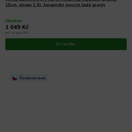
15cm, objem 1.5l, keramický povrch šedý granit
Skladem
1 049 Kč
867 Kč bez DPH
Do košíku
Český výrobek