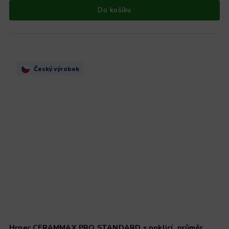
Do košíku
Český výrobek
Hrnec CERAMMAX PRO STANDARD s poklicí, průměr