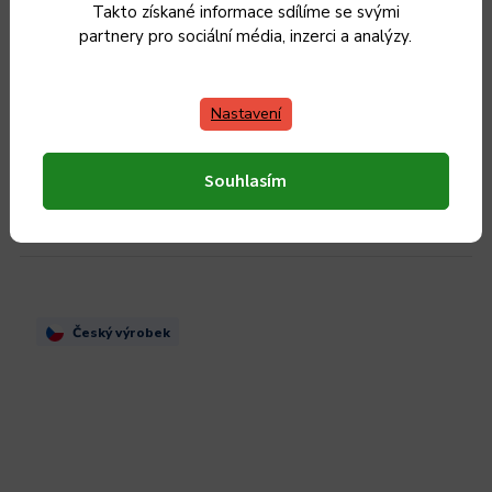
Takto získané informace sdílíme se svými
Rendlík s poklicí KOLIMAX CERAMMAX PRO STANDARD
partnery pro sociální média, inzerci a analýzy.
- granit šedý, 26 cm, 4,5 l
Skladem
Nastavení
1 859 Kč / 1 ks
1 859 Kč
1 536 Kč bez DPH
Souhlasím
Do košíku
Český výrobek