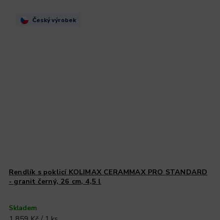
Český výrobek
Rendlík s poklicí KOLIMAX CERAMMAX PRO STANDARD
- granit černý, 26 cm, 4,5 l
Skladem
1 859 Kč / 1 ks