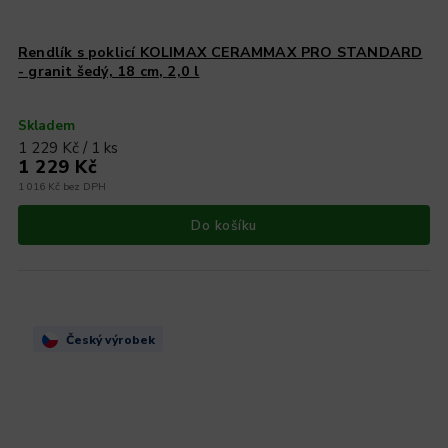
Rendlík s poklicí KOLIMAX CERAMMAX PRO STANDARD
- granit šedý, 18 cm, 2,0 l
Skladem
1 229 Kč / 1 ks
1 229 Kč
1 016 Kč bez DPH
Do košíku
Český výrobek