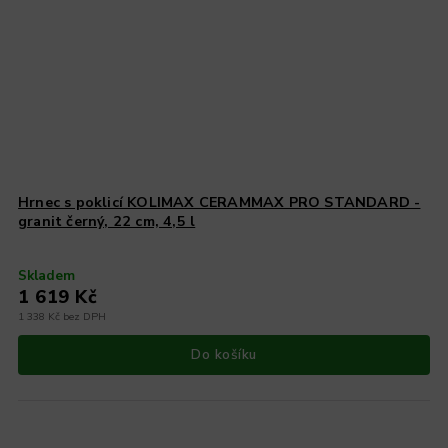
Hrnec s poklicí KOLIMAX CERAMMAX PRO STANDARD -
granit černý, 22 cm, 4,5 l
Skladem
1 619 Kč
1 338 Kč bez DPH
Do košíku