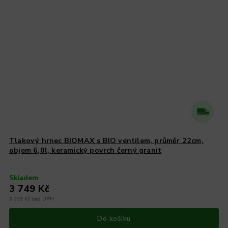
Tlakový hrnec BIOMAX s BIO ventilem, průměr 22cm,
objem 6,0l, keramický povrch černý granit
Skladem
3 749 Kč
3 098 Kč bez DPH
Do košíku