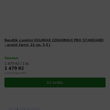
Rendlík s poklicí KOLIMAX CERAMMAX PRO STANDARD
- granit černý, 22 cm, 3,0 l
Skladem
1 479 Kč / 1 ks
1 479 Kč
1 222 Kč bez DPH
Do košíku