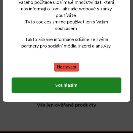
Vašeho počítače uloží malé množství dat, která
nás informují o tom, jak naše webové stránky
používáte.
Tyto cookies smíme používat jen s Vaším
souhlasem.
Sleva 5 %
za registraci
Takto získané informace sdílíme se svými
partnery pro sociální média, inzerci a analýzy.
Vrácení zboží
do 30 dnů
Nastavení
Souhlasím
Máme 20 let zkušeností s výrobou nádobí a vybíráme
pro
Vás jen ověřené produkty