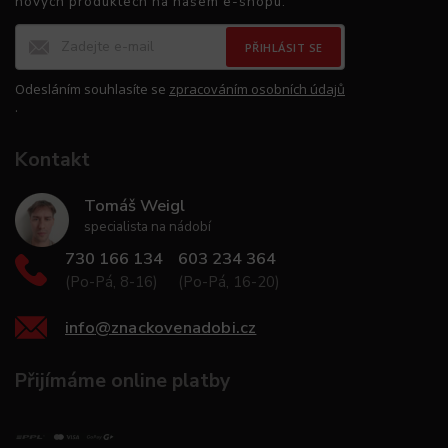
nových produktech na našem e-shopu.
PŘIHLÁSIT SE
Odesláním souhlasíte se
zpracováním osobních údajů
.
Kontakt
Tomáš Weigl
specialista na nádobí
730 166 134
603 234 364
(Po-Pá, 8-16)
(Po-Pá, 16-20)
info
@
znackovenadobi.cz
Přijímáme online platby