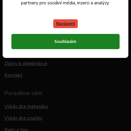
Informace pro Vás
partnery pro sociální média, inzerci a analýzy.
O nás
Nastavení
Obchodní podmínky
Ochrana osobních údajů
Souhlasím
Odstoupení od smlouvy
Dárky k objednávce
Kontakt
Poradíme vám
Výběr dle materiálu
Výběr dle značky
Rady a tipy