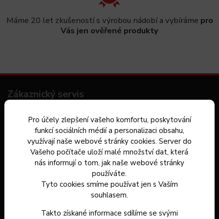
Máme 20 let zkušeností s výrobou nádobí a vybíráme
pro
Vás jen ověřené produkty
Zákaznický servis
Kontakt
Pro účely zlepšení vašeho komfortu, poskytování
funkcí sociálních médií a personalizaci obsahu,
Dárkové poukazy
využívají naše webové stránky cookies. Server do
Vašeho počítače uloží malé množství dat, která
Záruka spokojenosti
nás informují o tom, jak naše webové stránky
používáte.
Doprava a platba
Tyto cookies smíme používat jen s Vaším
Hodnocení obchodu
souhlasem.
Takto získané informace sdílíme se svými