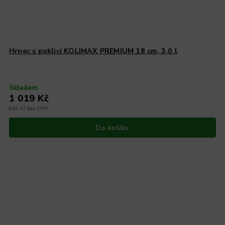
Hrnec s poklicí KOLIMAX PREMIUM 18 cm, 3,0 l
Skladem
1 019 Kč
842 Kč bez DPH
Do košíku