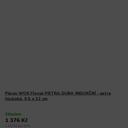
Pánev WOK Flonal PIETRA DURA INDUKČNÍ - extra
hluboká, 9,5 x 32 cm
Skladem
1 376 Kč
1 137 Kč bez DPH