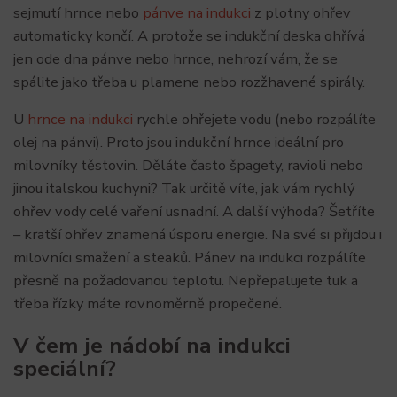
sejmutí hrnce nebo
pánve na indukci
z plotny ohřev
automaticky končí. A protože se indukční deska ohřívá
jen ode dna pánve nebo hrnce, nehrozí vám, že se
spálite jako třeba u plamene nebo rozžhavené spirály.
U
hrnce na indukci
rychle ohřejete vodu (nebo rozpálíte
olej na pánvi). Proto jsou indukční hrnce ideální pro
milovníky těstovin. Děláte často špagety, ravioli nebo
jinou italskou kuchyni? Tak určitě víte, jak vám rychlý
ohřev vody celé vaření usnadní. A další výhoda? Šetříte
– kratší ohřev znamená úsporu energie. Na své si přijdou i
milovníci smažení a steaků. Pánev na indukci rozpálíte
přesně na požadovanou teplotu. Nepřepalujete tuk a
třeba řízky máte rovnoměrně propečené.
V čem je nádobí na indukci
speciální?