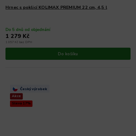
Hrnec s poklicí KOLIMAX PREMIUM 22 cm, 4,5 l
Do 5 dnů od objednání
1 279 Kč
1 057 Kč bez DPH
Do košíku
Český výrobek
Akce
Sleva 17%