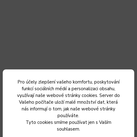
Pro účely zlepšení vašeho komfortu, poskytování
Rendlík s poklicí KOLIMAX PREMIUM 18 cm, 2,0 l
funkcí sociálních médií a personalizaci obsahu,
využívají naše webové stránky cookies. Server do
Vašeho počítače uloží malé množství dat, která
nás informují o tom, jak naše webové stránky
Skladem
používáte.
969 Kč / 1 ks
Tyto cookies smíme používat jen s Vaším
969 Kč
souhlasem.
801 Kč bez DPH