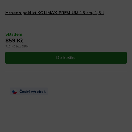
Hrnec s poklicí KOLIMAX PREMIUM 15 cm, 1,5 l
Skladem
859 Kč
710 Kč bez DPH
Do košíku
Český výrobek