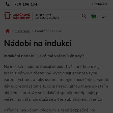
730 166 134
Přihlášení
Materiály
Indukční nádobí
/
/
Nádobí na indukci
Indukční nádobí – jaké má vaření výhody?
Na indukční nádobí nedají dopustit všichni, kdo milují
maso z pánve a těstoviny. Vyzdvihují u tohoto typu
vaření rychlost a taky úsporu energie. Indukčnímu nádobí
dávají přednost také ti, co si neradi lámou hlavu s větším
úklidem – protože se indukční sporák nepřipaluje, po
vaření ho většinou stačí setřít jen ubrouskem. A je to!
Vaření s indukčním nádobím je také bezpečné. Po