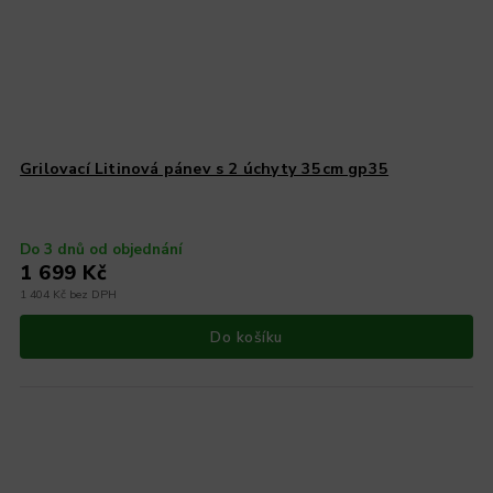
Grilovací Litinová pánev s 2 úchyty 35cm gp35
Do 3 dnů od objednání
1 699 Kč
1 404 Kč bez DPH
Do košíku