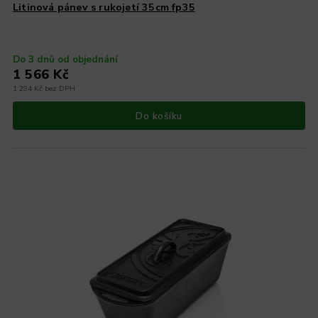
Litinová pánev s rukojetí 35cm fp35
Do 3 dnů od objednání
1 566 Kč
1 294 Kč bez DPH
Do košíku