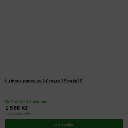
Litinová pánev se 2 úchyty 35cm fp35
Do 3 dnů od objednání
1 566 Kč
1 294 Kč bez DPH
Do košíku