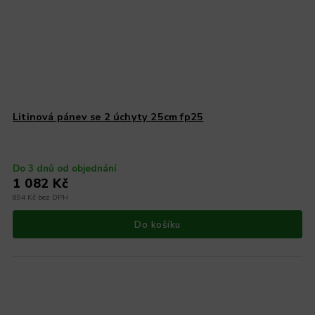
Litinová pánev se 2 úchyty 25cm fp25
Do 3 dnů od objednání
1 082 Kč
894 Kč bez DPH
Do košíku