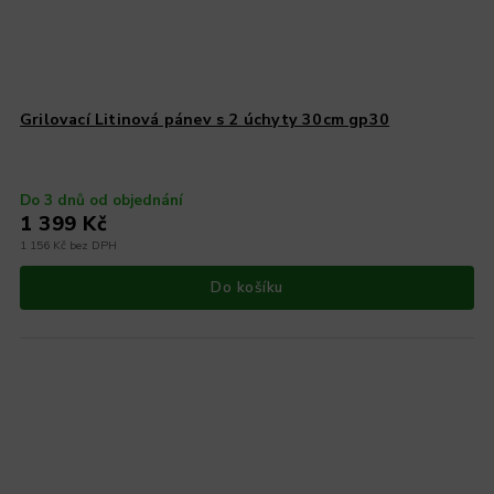
Grilovací Litinová pánev s 2 úchyty 30cm gp30
Do 3 dnů od objednání
1 399 Kč
1 156 Kč bez DPH
Do košíku