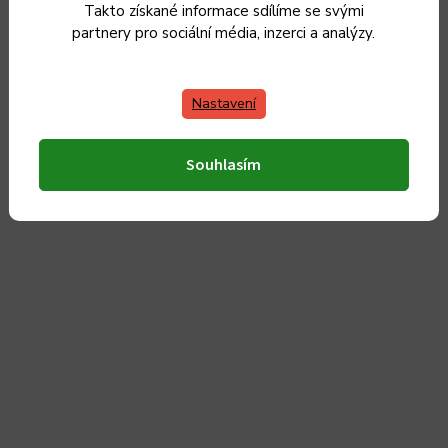
Takto získané informace sdílíme se svými
partnery pro sociální média, inzerci a analýzy.
Do 3 dnů od objednání
2 135 Kč
1 764 Kč bez DPH
Nastavení
Do košíku
Souhlasím