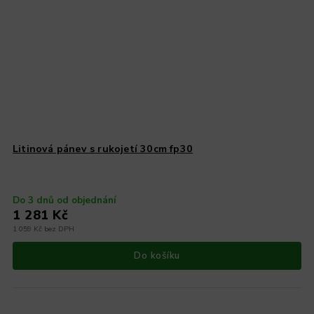
Litinová pánev s rukojetí 30cm fp30
Do 3 dnů od objednání
1 281 Kč
1 059 Kč bez DPH
Do košíku