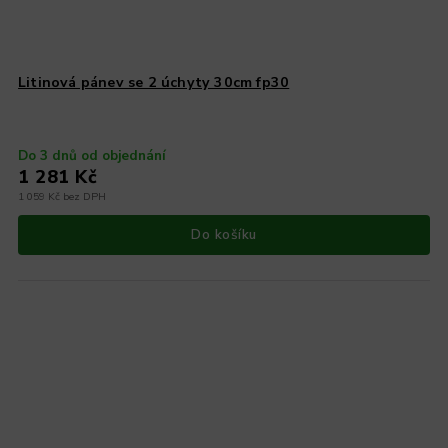
Litinová pánev se 2 úchyty 30cm fp30
Do 3 dnů od objednání
1 281 Kč
1 059 Kč bez DPH
Do košíku