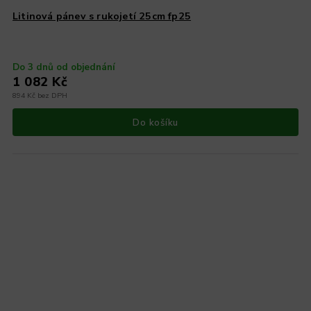
Litinová pánev s rukojetí 25cm fp25
Do 3 dnů od objednání
1 082 Kč
894 Kč bez DPH
Do košíku