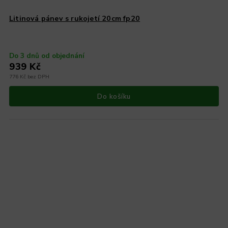
Litinová pánev s rukojetí 20cm fp20
Do 3 dnů od objednání
939 Kč
776 Kč bez DPH
Do košíku