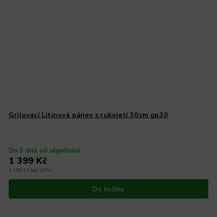
Grilovací Litinová pánev s rukojetí 30cm gp30
Do 3 dnů od objednání
1 399 Kč
1 156 Kč bez DPH
Do košíku