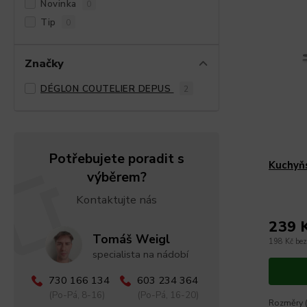
Novinka
0
Tip
0
Značky
DÉGLON COUTELIER DEPUS
2
Potřebujete poradit s
Kuchyň
výběrem?
Kontaktujte nás
239 
Tomáš Weigl
198 Kč be
specialista na nádobí
730 166 134
603 234 364
(Po-Pá, 8-16)
(Po-Pá, 16-20)
Rozměry (