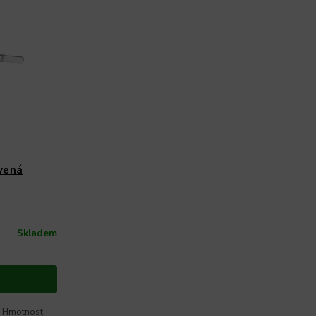
vená
Skladem
m Hmotnost