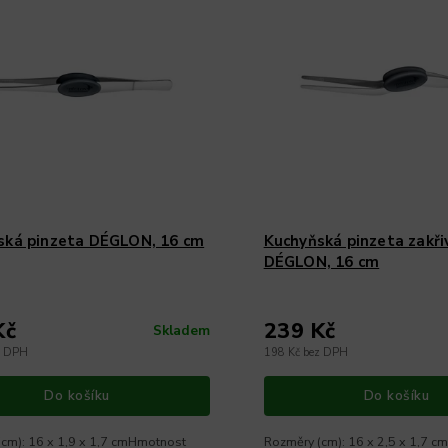
ská pinzeta DÉGLON, 16 cm
Kuchyňská pinzeta zakři
DÉGLON, 16 cm
Kč
239 Kč
Skladem
z DPH
198 Kč bez DPH
Do košíku
Do košíku
cm): 16 x 1,9 x 1,7 cmHmotnost
Rozměry (cm): 16 x 2,5 x 1,7 c