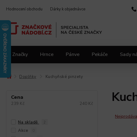
Hodnocení obchodu
Dárky k objednávce
Značky
Hrnce
Pánve
Pekáče
Sady n
Video kuchařka
Slevy 2.jakost
Materiály
Doplňky
Kuchyňské pinzety
/
/
Kuch
Cena
239
Kč
240
Kč
Nejprodáva
Na skladě
2
Akce
0