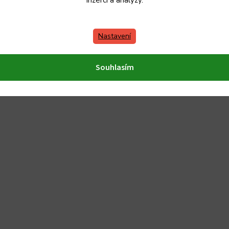
inzerci a analýzy.
Nastavení
Souhlasím