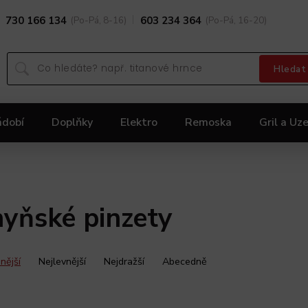
730 166 134
(Po-Pá, 8-16)
603 234 364
(Po-Pá, 16-20)
Hledat
ádobí
Doplňky
Elektro
Remoska
Gril a Uze
Dárky
Black Friday 2025
Akční nabídka KOLIMA
yňské pinzety
nější
Nejlevnější
Nejdražší
Abecedně