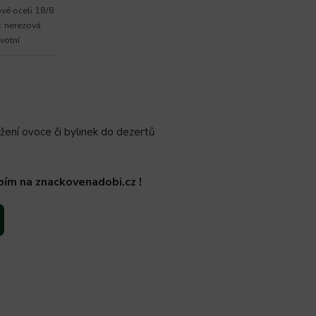
ové oceli 18/8
: nerezová
votní
ožení ovoce či bylinek do dezertů
bím na znackovenadobi.cz !