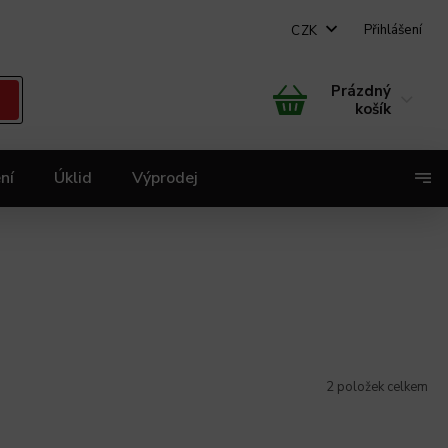
Přihlášení
CZK
Prázdný
košík
ní
Úklid
Výprodej
X
2
položek celkem