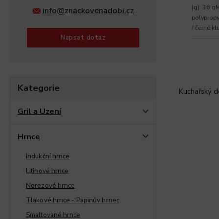
(g): 36 gM
info@znackovenadobi.cz
polypropy
/ černé k
Napsat dotaz
Kategorie
Kuchařský do
Gril a Uzení
Hrnce
Indukční hrnce
Litinové hrnce
Nerezové hrnce
Tlakové hrnce - Papinův hrnec
Smaltované hrnce