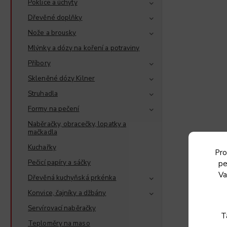
Poklice a úchyty
Dřevěné doplňky
Nože a brousky
Mlýnky a dózy na koření a potraviny
Příbory
Skleněné dózy Kilner
Struhadla
Formy na pečení
Naběračky, obracečky, lopatky a
mačkadla
Kuchařky
Pro
Pečicí papíry a sáčky
pe
Va
Dřevěná kuchyňská prkénka
Konvice, čajníky a džbány
Servírovací naběračky
T
Teploměry na maso