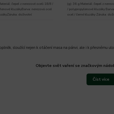
ateriál: čepel z nerezové oceli 18/8 /
(g): 36 g Materiál: čepel z nerez
lenové kluzákyBarva: nerezová ocel
/ polypropylenové kluzáky Barva
luzákyZáruka: doživotní
ocel / černé kluzáky Záruka: doži
plněk, sloužící nejen k otáčení masa na pánvi, ale i k přesnému ul
Objevte svět vaření se značkovým nádo
Číst více