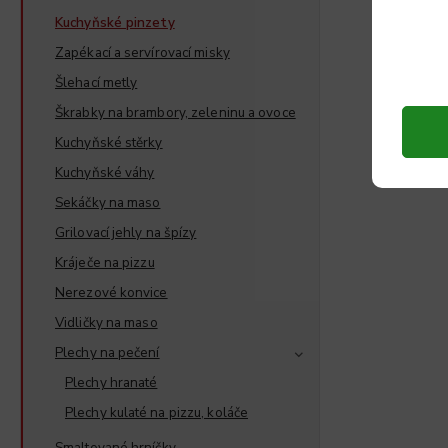
Kuchyňské pinzety
Zapékací a servírovací misky
Šlehací metly
Škrabky na brambory, zeleninu a ovoce
Kuchyňské stěrky
Kuchyňské váhy
Sekáčky na maso
Grilovací jehly na špízy
Kráječe na pizzu
Nerezové konvice
Vidličky na maso
Plechy na pečení
Plechy hranaté
Plechy kulaté na pizzu, koláče
Smaltované hrníčky