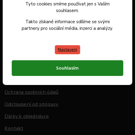
Tyto cookies smíme používat jen s Vaším
souhlasem.
Záruka spokojenosti
Takto získané informace sdílíme se svými
Doprava a platba
partnery pro sociální média, inzerci a analýzy.
Hodnocení obchodu
Nastavení
Informace pro Vás
O nás
Souhlasím
Obchodní podmínky
Ochrana osobních údajů
Odstoupení od smlouvy
Dárky k objednávce
Kontakt