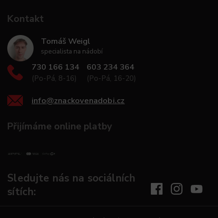
Kontakt
Tomáš Weigl
specialista na nádobí
730 166 134
603 234 364
(Po-Pá, 8-16)
(Po-Pá, 16-20)
info
@
znackovenadobi.cz
Přijímáme online platby
Sledujte nás na sociálních
sítích: