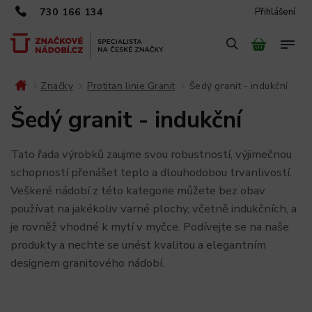
730 166 134
Přihlášení
Značky
Protitan linie Granit
Šedý granit - indukční
/
/
/
Šedý granit - indukční
Tato řada výrobků zaujme svou robustností, výjimečnou
schopností přenášet teplo a dlouhodobou trvanlivostí.
Veškeré nádobí z této kategorie můžete bez obav
používat na jakékoliv varné plochy, včetně indukčních, a
je rovněž vhodné k mytí v myčce. Podívejte se na naše
produkty a nechte se unést kvalitou a elegantním
designem granitového nádobí.