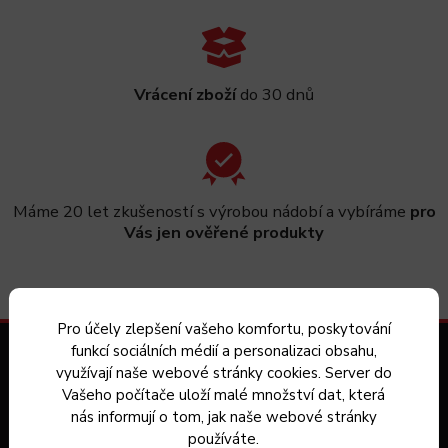
Vrácení zboží
do 30 dnů
Máme 20 let zkušeností s výrobou nádobí a vybíráme
pro
Vás jen ověřené produkty
Pro účely zlepšení vašeho komfortu, poskytování
funkcí sociálních médií a personalizaci obsahu,
Zákaznický servis
využívají naše webové stránky cookies. Server do
Vašeho počítače uloží malé množství dat, která
Kontakt
nás informují o tom, jak naše webové stránky
používáte.
Dárkové poukazy