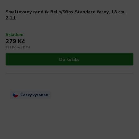
Smaltovaný rendlík Belis/Sfinx Standard černý, 18 cm,
2,1 l
Skladem
279 Kč
231 Kč bez DPH
Do košíku
Český výrobek