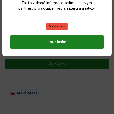
Takto získané informace sdílíme se svými
partnery pro sociální média, inzerci a analýzy.
Smaltovaný rendlík Belis/Sfinx Standard černý, 20 cm,
Nastavení
2,8 l
Souhlasím
Skladem
299 Kč
247 Kč bez DPH
Do košíku
Český výrobek