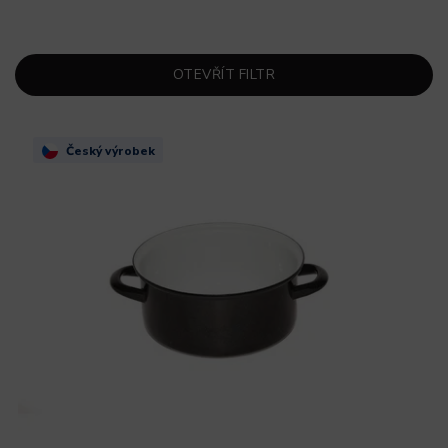
OTEVŘÍT FILTR
Český výrobek