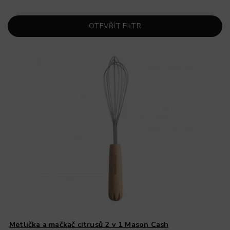
OTEVŘÍT FILTR
Metlička a mačkač citrusů 2 v 1 Mason Cash