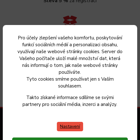
Sleva 5 %
za registraci
Vrácení zboží
do 30 dnů
Pro účely zlepšení vašeho komfortu, poskytování
funkcí sociálních médií a personalizaci obsahu,
využívají naše webové stránky cookies. Server do
Vašeho počítače uloží malé množství dat, která
nás informují o tom, jak naše webové stránky
používáte.
Máme 20 let zkušeností s výrobou nádobí a vybíráme
pro
Tyto cookies smíme používat jen s Vaším
Vás jen ověřené produkty
souhlasem.
Takto získané informace sdílíme se svými
partnery pro sociální média, inzerci a analýzy.
Zákaznický servis
Nastavení
Kontakt