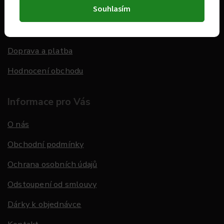
Souhlasím
Dárkové poukazy
Záruka spokojenosti
Doprava a platba
Hodnocení obchodu
Informace pro Vás
O nás
Obchodní podmínky
Ochrana osobních údajů
Odstoupení od smlouvy
Dárky k objednávce