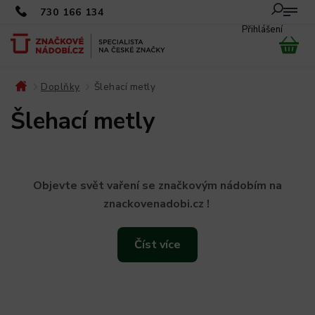
730 166 134
Přihlášení
Doplňky
Šlehací metly
/
/
Šlehací metly
Objevte svět vaření se značkovým nádobím na
znackovenadobi.cz !
Číst více