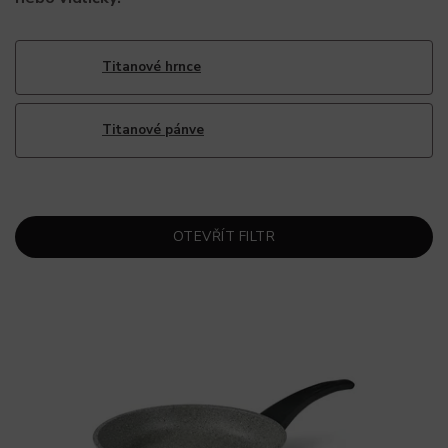
Titanové hrnce
Titanové pánve
OTEVŘÍT FILTR