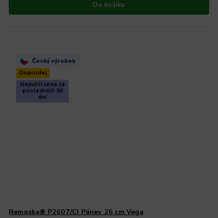
Do košíku
Český výrobek
Doprodej
Nejnižší cena za
posledních 30
dní
Remoska® P2607/CI Pánev 26 cm Vega