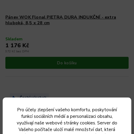
Pánev WOK Flonal PIETRA DURA INDUKČNÍ - extra
hluboká, 8,5 x 28 cm
Skladem
1 176 Kč
972 Kč bez DPH
Do košíku
Český výrobek
Doprodej
Pro účely zlepšení vašeho komfortu, poskytování
Nejnižší cena za
posledních 30
funkcí sociálních médií a personalizaci obsahu,
dní 699 kč
využívají naše webové stránky cookies. Server do
Vašeho počítače uloží malé množství dat, která