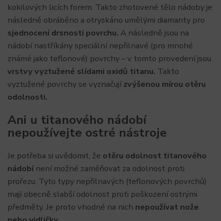
kokilových licích forem. Takto zhotovené tělo nádoby je
následně obráběno a otryskáno umělými diamanty pro
sjednocení drsnosti povrchu.
A následně jsou na
nádobí nastříkány speciální nepřilnavé (pro mnohé
známé jako teflonové) povrchy – v tomto provedení jsou
vrstvy vyztužené slídami oxidů titanu.
Takto
vyztužené povrchy se vyznačují
zvýšenou mírou otěru
odolnosti.
Ani u titanového nádobí
nepoužívejte ostré nástroje
Je potřeba si uvědomit, že
otěru odolnost titanového
nádobí
není možné zaměňovat za odolnost proti
prořezu. Tyto typy nepřilnavých (teflonových povrchů)
mají obecně slabší odolnost proti poškození ostrými
předměty. Je proto vhodné na nich
nepoužívat nože
nebo vidličky.