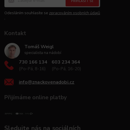
PŘIHLÁSIT SE
Odesláním souhlasíte se
zpracováním osobních údajů
.
Kontakt
Tomáš Weigl
specialista na nádobí
730 166 134
603 234 364
(Po-Pá, 8-16)
(Po-Pá, 16-20)
info
@
znackovenadobi.cz
Přijímáme online platby
Sledujte nás na sociálních