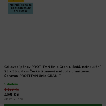
Nejnižší cena za
posledních 30
dní 699 kč
Grilovací pánev PROTITAN linie Granit, šedá, neindukční,
25 x 35 x 4 cm
České titanové nádobí s granitovou
úpravou PROTITAN linie GRANIT
Skladem
1 199 Kč
499 Kč
412 Kč bez DPH