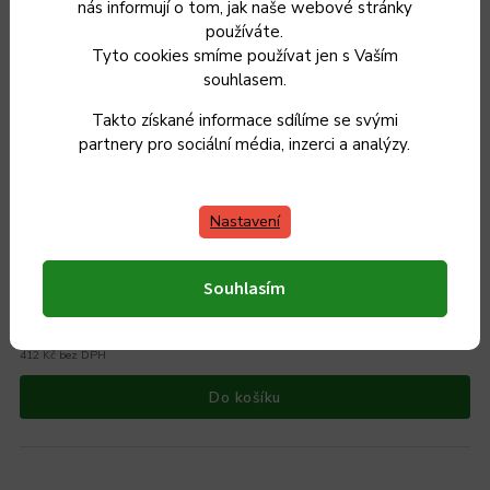
nás informují o tom, jak naše webové stránky
používáte.
Tyto cookies smíme používat jen s Vaším
souhlasem.
Takto získané informace sdílíme se svými
partnery pro sociální média, inzerci a analýzy.
Grilovací pánev PROTITAN linie Granit, černá,
Nastavení
neindukční, 25 x 35 x 4 cm
Skladem
Souhlasím
1 199 Kč
499 Kč
412 Kč bez DPH
Do košíku