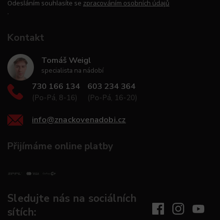
Odesláním souhlasíte se
zpracováním osobních údajů
.
Kontakt
Tomáš Weigl
specialista na nádobí
730 166 134
603 234 364
(Po-Pá, 8-16)
(Po-Pá, 16-20)
info
@
znackovenadobi.cz
Přijímáme online platby
Sledujte nás na sociálních
sítích: