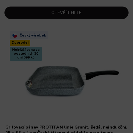
OTEVŘÍT FILTR
Český výrobek
Doprodej
Nejnižší cena za
posledních 30
dní 699 kč
Grilovací pánev PROTITAN linie Granit, šedá, neindukční,
25 x 35 x 4 cm
České titanové nádobí s granitovou