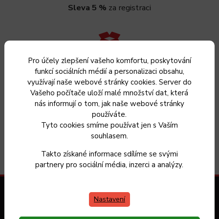
Sleva 5 %
za registraci
Pro účely zlepšení vašeho komfortu, poskytování
Vrácení zboží
do 30 dnů
funkcí sociálních médií a personalizaci obsahu,
využívají naše webové stránky cookies. Server do
Vašeho počítače uloží malé množství dat, která
nás informují o tom, jak naše webové stránky
používáte.
Máme 20 let zkušeností s výrobou nádobí a vybíráme
pro
Tyto cookies smíme používat jen s Vaším
Vás jen ověřené produkty
souhlasem.
Takto získané informace sdílíme se svými
partnery pro sociální média, inzerci a analýzy.
Zákaznický servis
Nastavení
Kontakt