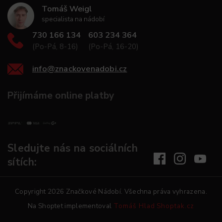
Tomáš Weigl
specialista na nádobí
730 166 134
603 234 364
(Po-Pá, 8-16)
(Po-Pá, 16-20)
info
@
znackovenadobi.cz
Přijímáme online platby
Sledujte nás na sociálních
sítích:
Copyright 2026
Značkové Nádobí
. Všechna práva vyhrazena.
Na Shoptet implementoval
Tomáš Hlad
Shoptak.cz