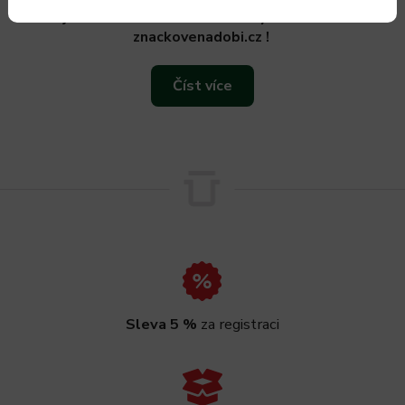
Objevte svět vaření se značkovým nádobím na
znackovenadobi.cz !
Číst více
Sleva 5 %
za registraci