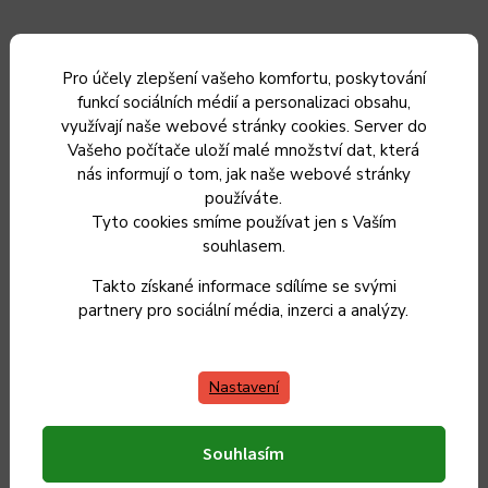
Pro účely zlepšení vašeho komfortu, poskytování
funkcí sociálních médií a personalizaci obsahu,
využívají naše webové stránky cookies. Server do
Vašeho počítače uloží malé množství dat, která
KOLIMAX Sada plochých grilovacích jehel z nerez oceli
nás informují o tom, jak naše webové stránky
délka 40 cm - 4 ks
používáte.
Tyto cookies smíme používat jen s Vaším
Skladem
souhlasem.
199 Kč
164 Kč bez DPH
Takto získané informace sdílíme se svými
partnery pro sociální média, inzerci a analýzy.
Do košíku
Nastavení
Souhlasím