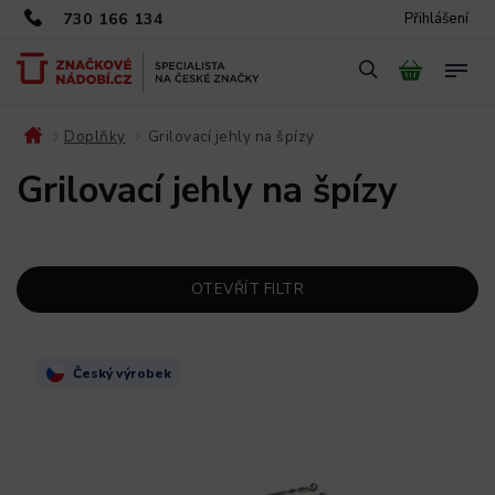
730 166 134
Přihlášení
Doplňky
Grilovací jehly na špízy
/
/
Grilovací jehly na špízy
OTEVŘÍT FILTR
Český výrobek