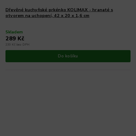
Dřevěné kuchyňské prkénko KOLIMAX - hranaté s
otvorem na uchopení, 42 x 20 x 1,6 cm
Skladem
289 Kč
239 Kč bez DPH
Do košíku