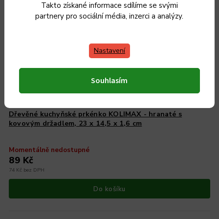
Takto získané informace sdílíme se svými
partnery pro sociální média, inzerci a analýzy.
Nastavení
Souhlasím
Dřevěné kuchyňské prkénko KOLIMAX - hranaté s
kovovým držadlem, 23 x 14,5 x 1,6 cm
Momentálně nedostupné
89 Kč
74 Kč bez DPH
Do košíku