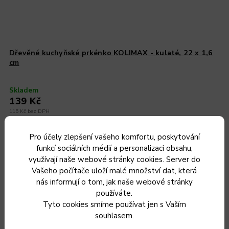
Dřevěné kuchyňské prkénko KOLIMAX - kulaté, 22 x 1,6
cm
Skladem
139 Kč
115 Kč bez DPH
Do košíku
Pro účely zlepšení vašeho komfortu, poskytování
funkcí sociálních médií a personalizaci obsahu,
využívají naše webové stránky cookies. Server do
Vašeho počítače uloží malé množství dat, která
nás informují o tom, jak naše webové stránky
používáte.
Tyto cookies smíme používat jen s Vaším
souhlasem.