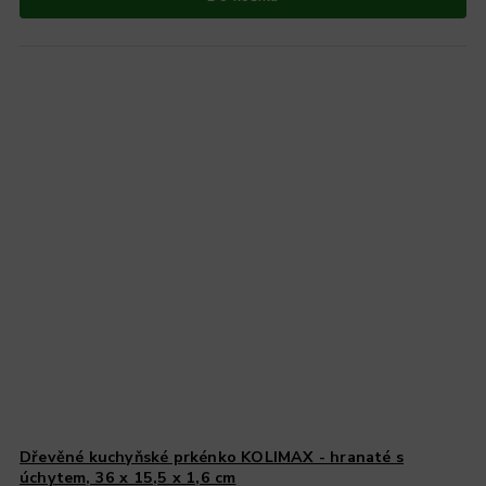
Dřevěné kuchyňské prkénko KOLIMAX - hranaté s
úchytem, 36 x 15,5 x 1,6 cm