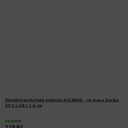
Dřevěné kuchyňské prkénko KOLIMAX - ve tvaru čuníka,
30,5 x 18 x 1,6 cm
Skladem
119 Kč