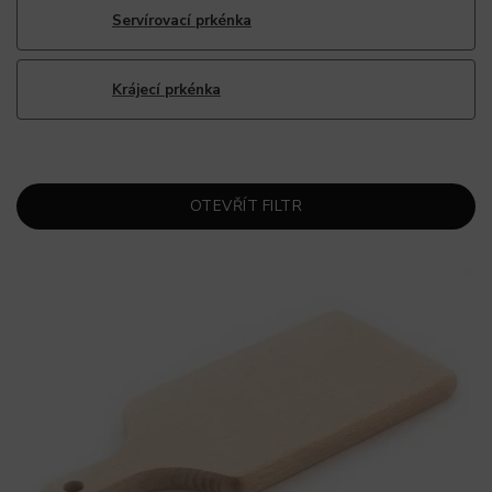
Servírovací prkénka
Krájecí prkénka
OTEVŘÍT FILTR