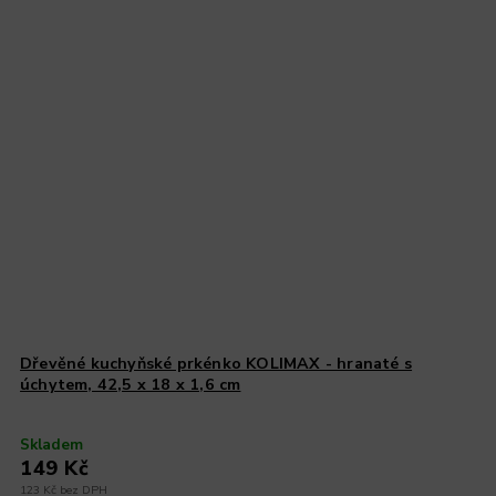
Dřevěné kuchyňské prkénko KOLIMAX - hranaté s
úchytem, 42,5 x 18 x 1,6 cm
Skladem
149 Kč
123 Kč bez DPH