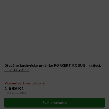
Dřevěné kuchyňské prkénko PORKERT ROBUS - krájecí,
53 x 32 x 4 cm
Momentálně nedostupné
1 699 Kč
1 404 Kč bez DPH
Zvolit variantu