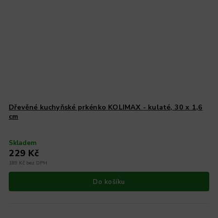
Dřevěné kuchyňské prkénko KOLIMAX - kulaté, 30 x 1,6
cm
Skladem
229 Kč
189 Kč bez DPH
Do košíku