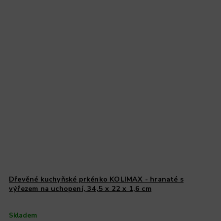
Dřevěné kuchyňské prkénko KOLIMAX - hranaté s
výřezem na uchopení, 34,5 x 22 x 1,6 cm
Skladem