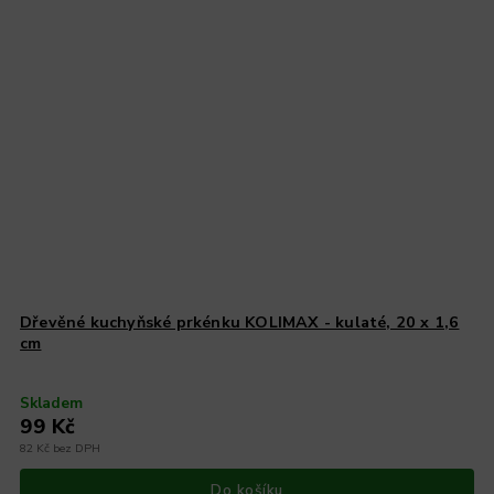
Dřevěné kuchyňské prkénku KOLIMAX - kulaté, 20 x 1,6
cm
Skladem
99 Kč
82 Kč bez DPH
Do košíku