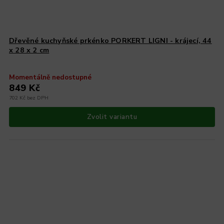
Dřevěné kuchyňské prkénko PORKERT LIGNI - krájecí, 44
x 28 x 2 cm
Momentálně nedostupné
849 Kč
702 Kč bez DPH
Zvolit variantu