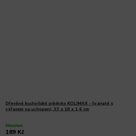
Dřevěné kuchyňské prkénko KOLIMAX - hranaté s
výřezem na uchopení, 33 x 18 x 1,6 cm
Skladem
189 Kč