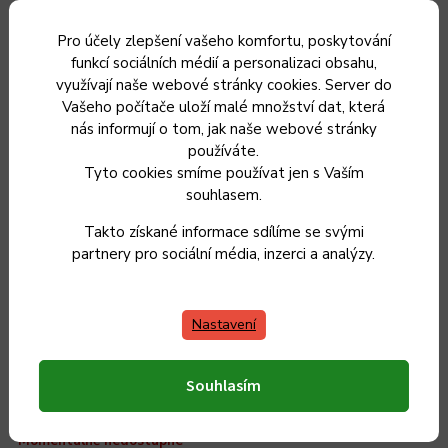
Pro účely zlepšení vašeho komfortu, poskytování
Český výrobek
funkcí sociálních médií a personalizaci obsahu,
využívají naše webové stránky cookies. Server do
Vašeho počítače uloží malé množství dat, která
nás informují o tom, jak naše webové stránky
používáte.
Tyto cookies smíme používat jen s Vaším
souhlasem.
Takto získané informace sdílíme se svými
partnery pro sociální média, inzerci a analýzy.
Nastavení
H52/10 4l Dua Hrnec
Souhlasím
Momentálně nedostupné