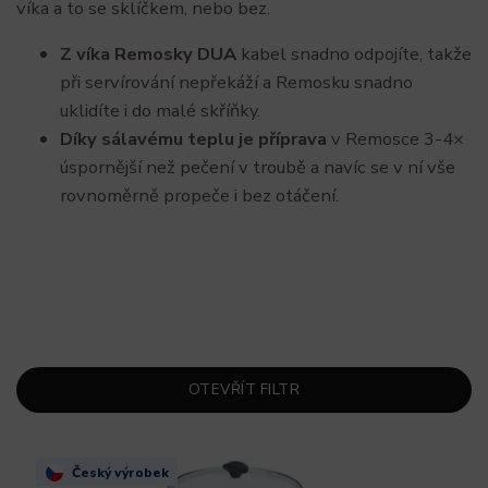
víka a to se sklíčkem, nebo bez.
Z víka Remosky DUA
kabel snadno odpojíte, takže
při servírování nepřekáží a Remosku snadno
uklidíte i do malé skříňky.
Díky sálavému teplu je příprava
v Remosce 3-4×
úspornější než pečení v troubě a navíc se v ní vše
rovnoměrně propeče i bez otáčení.
OTEVŘÍT FILTR
Český výrobek