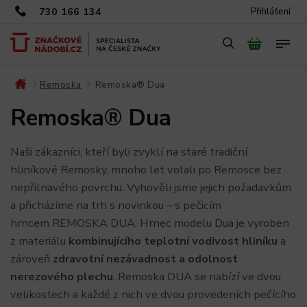
730 166 134
Přihlášení
Remoska
Remoska® Dua
/
/
Remoska® Dua
Naši zákazníci, kteří byli zvyklí na staré tradiční
hliníkové Remosky, mnoho let volali po Remosce bez
nepřilnavého povrchu. Vyhověli jsme jejich požadavkům
a přicházíme na trh s novinkou – s pečicím
hrncem
REMOSKA DUA.
Hrnec modelu Dua je vyroben
z materiálu
kombinujícího teplotní vodivost hliníku
a
zároveň
zdravotní nezávadnost a odolnost
nerezového plechu
. Remoska DUA se nabízí ve dvou
velikostech a každé z nich ve dvou provedeních pečícího