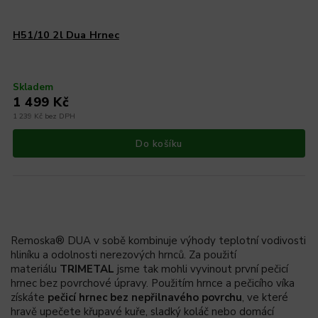
H51/10 2l Dua Hrnec
Skladem
1 499 Kč
1 239 Kč bez DPH
Do košíku
Remoska® DUA v sobě kombinuje výhody teplotní vodivosti
hliníku a odolnosti nerezových hrnců. Za použití
materiálu
TRIMETAL
jsme tak mohli vyvinout první pečicí
hrnec bez povrchové úpravy. Použitím hrnce a pečicího víka
získáte
pečicí hrnec bez nepřilnavého povrchu
, ve které
hravě upečete křupavé kuře, sladký koláč nebo domácí