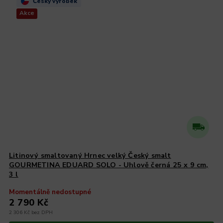
Český výrobek
Akce
Litinový smaltovaný Hrnec velký Český smalt
GOURMETINA EDUARD SOLO - Uhlově černá 25 x 9 cm,
3 l
Momentálně nedostupné
2 790 Kč
2 306 Kč bez DPH