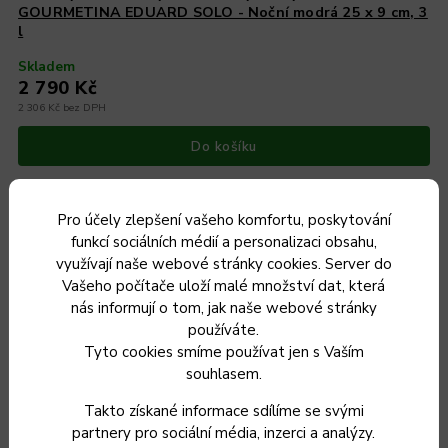
GOURMETINA EDUARD SOLO - Noční modrá 25 x 9 cm, 3
l
Skladem
2 790 Kč
2 306 Kč bez DPH
Do košíku
Pro účely zlepšení vašeho komfortu, poskytování
funkcí sociálních médií a personalizaci obsahu,
využívají naše webové stránky cookies. Server do
Český výrobek
Vašeho počítače uloží malé množství dat, která
nás informují o tom, jak naše webové stránky
používáte.
Tyto cookies smíme používat jen s Vaším
souhlasem.
Takto získané informace sdílíme se svými
partnery pro sociální média, inzerci a analýzy.