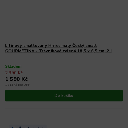
Litinový smaltovaný Hrnec malý Český smalt
GOURMETINA - Trávníkově zelená 18,5 x 6,5 cm, 2 l
Skladem
2 390 Kč
1 590 Kč
1 314 Kč bez DPH
Do košíku