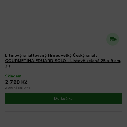
Litinový smaltovaný Hrnec velký Český smalt
GOURMETINA EDUARD SOLO - Listově zelená 25 x 9 cm,
3 l
Skladem
2 790 Kč
2 306 Kč bez DPH
Do košíku