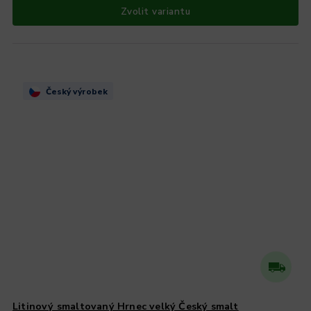
Zvolit variantu
Český výrobek
Litinový smaltovaný Hrnec velký Český smalt