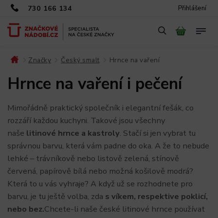
730 166 134
Přihlášení
Značky
Český smalt
Hrnce na vaření
/
/
/
Hrnce na vaření i pečení
Mimořádně praktický společník i elegantní fešák, co
rozzáří každou kuchyni. Takové jsou všechny
naše
litinové hrnce a kastroly
. Stačí si jen vybrat tu
správnou barvu, která vám padne do oka. A že to nebude
lehké – trávníkově nebo listově zelená, stínově
červená, papírově bílá nebo možná košilově modrá?
Která to u vás vyhraje? A když už se rozhodnete pro
barvu, je tu ještě volba, zda
s víkem, respektive poklicí,
nebo bez.
Chcete-li naše české litinové hrnce používat