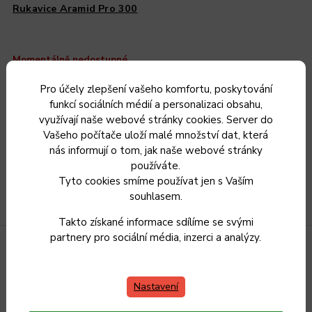
Rukavice Aramid Pro 300
Momentálně nedostupné
996 Kč
Pro účely zlepšení vašeho komfortu, poskytování
823 Kč bez DPH
funkcí sociálních médií a personalizaci obsahu,
Zvolit variantu
využívají naše webové stránky cookies. Server do
Vašeho počítače uloží malé množství dat, která
nás informují o tom, jak naše webové stránky
používáte.
Tyto cookies smíme používat jen s Vaším
souhlasem.
Takto získané informace sdílíme se svými
partnery pro sociální média, inzerci a analýzy.
Nastavení