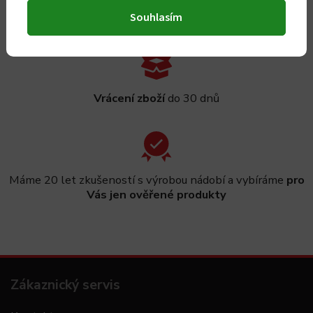
Sleva 5 %
za registraci
Souhlasím
Vrácení zboží
do 30 dnů
Máme 20 let zkušeností s výrobou nádobí a vybíráme
pro
Vás jen ověřené produkty
Zákaznický servis