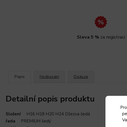
Sleva 5 %
za registraci
Popis
Hodnocení
Diskuze
Detailní popis produktu
Pro
pe
Složení
H16 H18 H20 H24 Džezva šedá
Va
řada
PREMIUM šedý