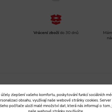
Vrácení zboží
do 30 dnů
Máme
ná
 účely zlepšení vašeho komfortu, poskytování funkcí sociálních méd
rsonalizaci obsahu, využívají naše webové stránky cookies. Server
šeho počítače uloží malé množství dat, která nás informují o tom, 
naše webové stránky používáte.