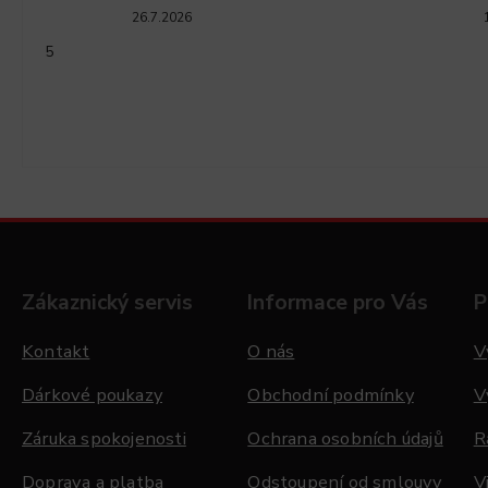
26.7.2026
5
Zákaznický servis
Informace pro Vás
P
Kontakt
O nás
V
Dárkové poukazy
Obchodní podmínky
V
Záruka spokojenosti
Ochrana osobních údajů
R
Doprava a platba
Odstoupení od smlouvy
V