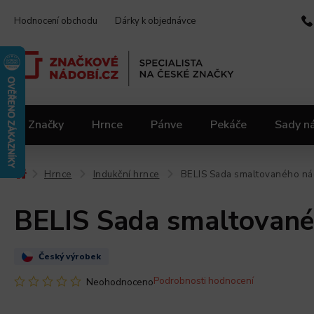
Hodnocení obchodu
Dárky k objednávce
Značky
Hrnce
Pánve
Pekáče
Sady n
Video kuchařka
Slevy 2.jakost
Materiály
Hrnce
Indukční hrnce
BELIS Sada smaltovaného n
/
/
/
BELIS Sada smaltovan
Český výrobek
Podrobnosti hodnocení
Neohodnoceno