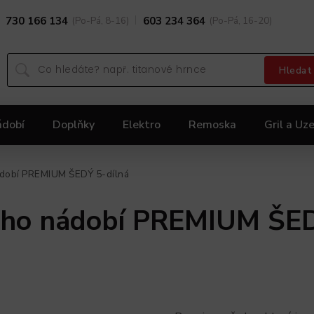
730 166 134
(Po-Pá, 8-16)
603 234 364
(Po-Pá, 16-20)
Hledat
ádobí
Doplňky
Elektro
Remoska
Gril a Uze
Dárky
Black Friday 2025
Akční nabídka KOLIMA
ádobí PREMIUM ŠEDÝ 5-dílná
ého nádobí PREMIUM ŠED