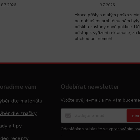
18.7.2026
9.7.2026
Hrnce přišly s malým poškozením 
po nahlášení problému nám byly
příslibu zaslány nové poklice. Dě
přístup k vyřízení reklamace, za 
obchod ani nemohl.
oradíme vám
Odebírat newsletter
ýběr dle materiálu
Vložte svůj e-mail a my vám budeme
ýběr dle značky
PŘI
ady a tipy
Odesláním souhlasíte se
zpracováním os
.
ideo recepty