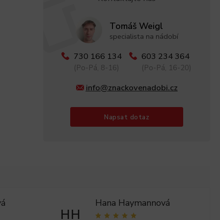
Tomáš Weigl
specialista na nádobí
730 166 134
603 234 364
(Po-Pá, 8-16)
(Po-Pá, 16-20)
info@znackovenadobi.cz
Napsat dotaz
vá
Hana Haymannová
HH