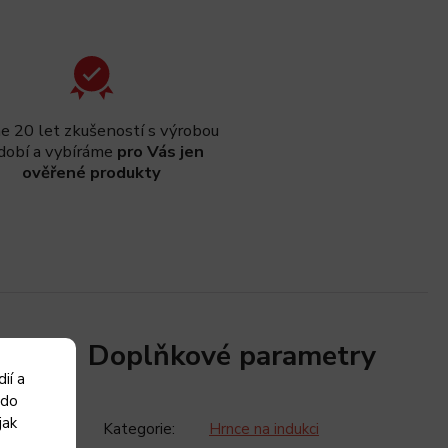
 20 let zkušeností s výrobou
dobí a vybíráme
pro Vás jen
ověřené produkty
Doplňkové parametry
ií a
 do
jak
Kategorie
:
Hrnce na indukci