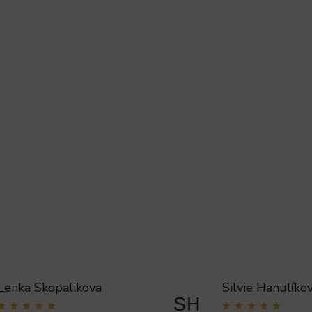
Lenka Skopalikova
Silvie Hanulíko
SH