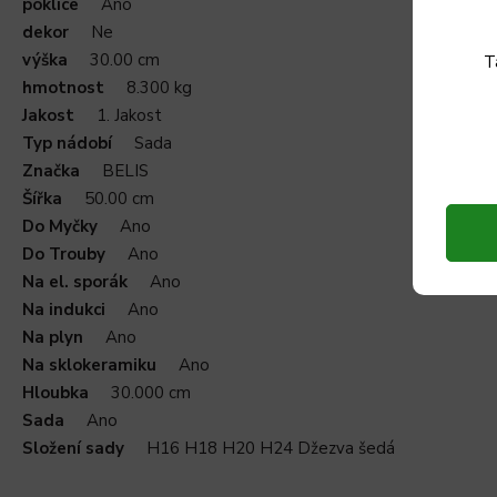
poklice
Ano
dekor
Ne
výška
30.00 cm
T
hmotnost
8.300 kg
Jakost
1. Jakost
Typ nádobí
Sada
Značka
BELIS
Šířka
50.00 cm
Do Myčky
Ano
Do Trouby
Ano
Na el. sporák
Ano
Na indukci
Ano
Na plyn
Ano
Na sklokeramiku
Ano
Hloubka
30.000 cm
Sada
Ano
Složení sady
H16 H18 H20 H24 Džezva šedá