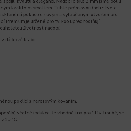
 spojili kvalitu a eleganci. Nádobí o síle 2 mm jsme polili
eným kvalitním smaltem. Tuhle prémiovou řadu skvěle
a skleněná poklice s novým a vylepšeným otvorem pro
bí Premium je určené pro ty, kdo upřednostňují
louholetou životnost nádobí.
v dárkové krabici.
něnou poklici s nerezovým kováním.
oráků včetně indukce. Je vhodné i na použití v troubě, se
o 210 °C.