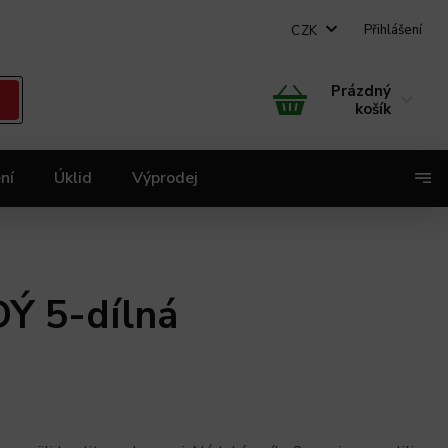
Přihlášení
CZK
Prázdný
košík
ní
Úklid
Výprodej
X
Ý 5-dílná