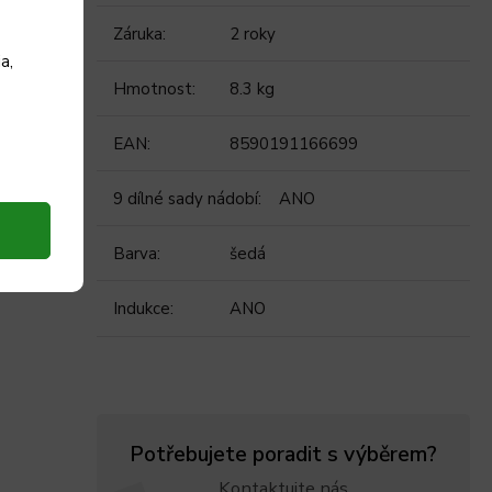
Záruka
:
2 roky
a,
Hmotnost
:
8.3 kg
EAN
:
8590191166699
9 dílné sady nádobí
:
ANO
Barva
:
šedá
Indukce
:
ANO
Potřebujete poradit s výběrem?
Kontaktujte nás