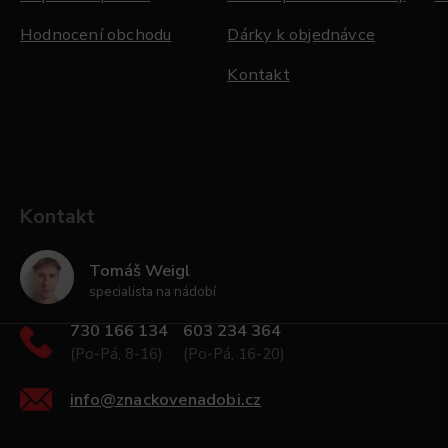
Hodnocení obchodu
Dárky k objednávce
Kontakt
Kontakt
Tomáš Weigl
specialista na nádobí
730 166 134
603 234 364
(Po-Pá, 8-16)
(Po-Pá, 16-20)
info
@
znackovenadobi.cz