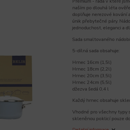
Premium - řada v které jsme
naším po dlouhá léta ověř
doplňuje nerezové kování 
únik přebytečné páry. Nádo
jednoduchost, eleganci a d
Sada smaltovaného nádobí 
5-dílná sada obsahuje:
Hrnec 16cm (1,5l)
Hrnec 18cm (2,2l)
Hrnec 20cm (3,5l)
Hrnec 24cm (5,5l)
džezva šedá 0,4 l
Každý hrnec obsahuje skle
Vhodné pro všechny typy sp
skleněnou poklicí pouze d
Detailní informace