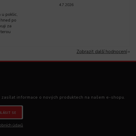
4.7.2026
u poklic,
 hned po
kuji za
kterou
Zobrazit další hodnocení
 zasílat informace o nových produktech na našem e-shopu.
HLÁSIT SE
obních údajů